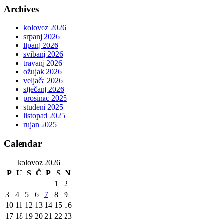
Archives
kolovoz 2026
srpanj 2026
lipanj 2026
svibanj 2026
travanj 2026
ožujak 2026
veljača 2026
siječanj 2026
prosinac 2025
studeni 2025
listopad 2025
rujan 2025
Calendar
kolovoz 2026
P
U
S
Č
P
S
N
1
2
3
4
5
6
7
8
9
10
11
12
13
14
15
16
17
18
19
20
21
22
23