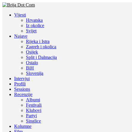
Vijesti
Hrvatska
Iz okolice
Svijet
Najave
Rijeka i Istra
Zagreb i okolica
Osijek
Split i Dalmacija
Ostalo
BiH
Slovenija
Intervjui
Profili
Sessions
Recenzije
Albumi
Festivali
Klubovi
Partyi
Singlice
Kolumne
Film