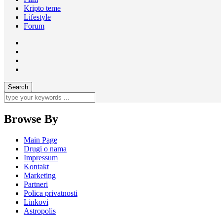
Kripto teme
Lifestyle
Forum
Browse By
Main Page
Drugi o nama
Impressum
Kontakt
Marketing
Partneri
Polica privatnosti
Linkovi
Astropolis