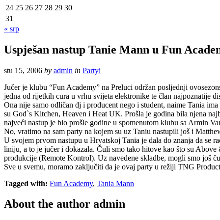
24
25
26
27
28
29
30
31
« srp
Uspješan nastup Tanie Mann u Fun Acad
stu 15, 2006
by
admin
in
Partyi
Jučer je klubu “Fun Academy” na Preluci održan posljednji ovosezons
jedna od rijetkih cura u vrhu svijeta elektronike te član najpoznati
Ona nije samo odličan dj i producent nego i student, naime Tania ima 
su God`s Kitchen, Heaven i Heat UK. Prošla je godina bila njena naj
najveći nastup je bio prošle godine u spomenutom klubu sa Armin Van
No, vratimo na sam party na kojem su uz Taniu nastupili još i Matthe
U svojem prvom nastupu u Hrvatskoj Tania je dala do znanja da se radi
liniju, a to je jučer i dokazala. Čuli smo tako hitove kao što su Abov
produkcije (Remote Kontrol). Uz navedene skladbe, mogli smo još ču
Sve u svemu, moramo zaključiti da je ovaj party u režiji TNG Product
Tagged with:
Fun Academy
,
Tania Mann
About the author
admin