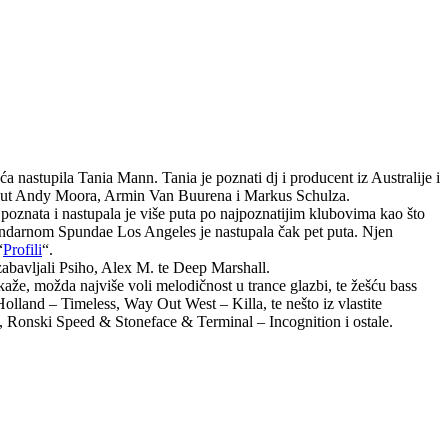
astupila Tania Mann. Tania je poznati dj i producent iz Australije i
i poput Andy Moora, Armin Van Buurena i Markus Schulza.
poznata i nastupala je više puta po najpoznatijim klubovima kao što
gendarnom Spundae Los Angeles je nastupala čak pet puta. Njen
“
Profili
“.
zabavljali Psiho, Alex M. te Deep Marshall.
aže, možda najviše voli melodičnost u trance glazbi, te žešću bass
Holland – Timeless, Way Out West – Killa, te nešto iz vlastite
 Ronski Speed & Stoneface & Terminal – Incognition i ostale.