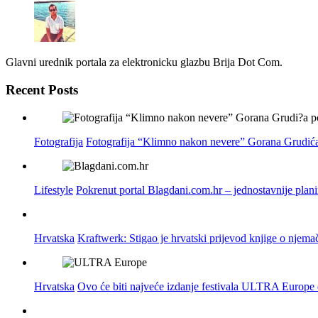
Glavni urednik portala za elektronicku glazbu Brija Dot Com.
Recent Posts
Fotografija
Fotografija “Klimno nakon nevere” Gorana Grudića
Lifestyle
Pokrenut portal Blagdani.com.hr – jednostavnije plan
Hrvatska
Kraftwerk: Stigao je hrvatski prijevod knjige o njema
Hrvatska
Ovo će biti najveće izdanje festivala ULTRA Europe do