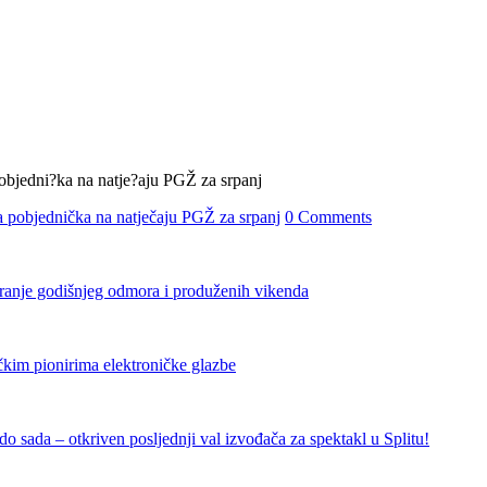
 pobjednička na natječaju PGŽ za srpanj
0 Comments
iranje godišnjeg odmora i produženih vikenda
čkim pionirima elektroničke glazbe
 sada – otkriven posljednji val izvođača za spektakl u Splitu!