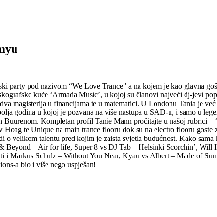
emyu
ki party pod nazivom “We Love Trance” a na kojem je kao glavna gošća n
je diskografske kuće ‘Armada Music’, u kojoj su članovi najveći dj-jev
dva magisterija u financijama te u matematici. U Londonu Tania je već 
bolja godina u kojoj je pozvana na više nastupa u SAD-u, i samo u le
 Buurenom. Kompletan profil Tanie Mann pročitajte u našoj rubrici – 
w Hoag te Unique na main trance flooru dok su na electro flooru goste 
 o velikom talentu pred kojim je zaista svjetla budućnost. Kako sama k
e & Beyond – Air for life, Super 8 vs DJ Tab – Helsinki Scorchin’, Will 
ti i Markus Schulz – Without You Near, Kyau vs Albert – Made of Sun,
ions-a bio i više nego uspješan!