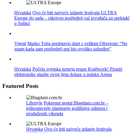
Hrvatska
Ovo će biti najveće izdanje festivala ULTRA
Europe do sada – otkriven posljednji val izvođača za spektakl
u Splitu!
Vijesti
Marko Tolja predstavio duet s velikim Oliverom: “Ne
znam kada sam posljednji put bio ovoliko uzbuđen”
Hrvatska
Počela svjetska turneja grupe Kraftwerk! Pioniri
elektronske glazbe ovog ljeta dolaze u pulsku Arenu
Featured Posts
Lifestyle
Pokrenut portal Blagdani.com.hr –
jednostavnije planiranje godišnjeg odmora i
produženih vikenda
Hrvatska
Ovo će biti najveće izdanje festivala