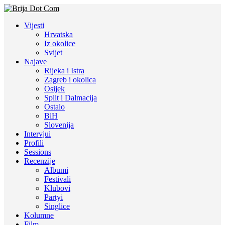
Vijesti
Hrvatska
Iz okolice
Svijet
Najave
Rijeka i Istra
Zagreb i okolica
Osijek
Split i Dalmacija
Ostalo
BiH
Slovenija
Intervjui
Profili
Sessions
Recenzije
Albumi
Festivali
Klubovi
Partyi
Singlice
Kolumne
Film