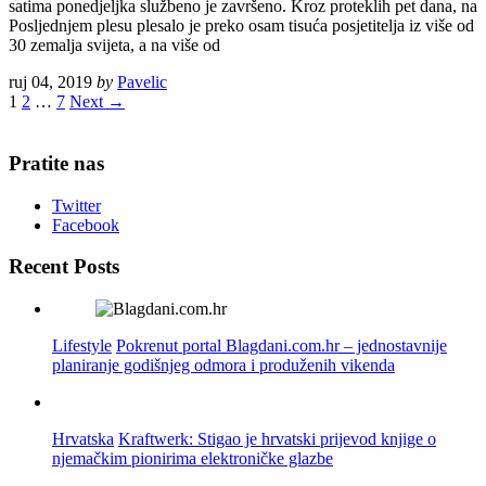
satima ponedjeljka službeno je završeno. Kroz proteklih pet dana, na
Posljednjem plesu plesalo je preko osam tisuća posjetitelja iz više od
30 zemalja svijeta, a na više od
ruj 04, 2019
by
Pavelic
1
2
…
7
Next →
Pratite nas
Twitter
Facebook
Recent Posts
Lifestyle
Pokrenut portal Blagdani.com.hr – jednostavnije
planiranje godišnjeg odmora i produženih vikenda
Hrvatska
Kraftwerk: Stigao je hrvatski prijevod knjige o
njemačkim pionirima elektroničke glazbe