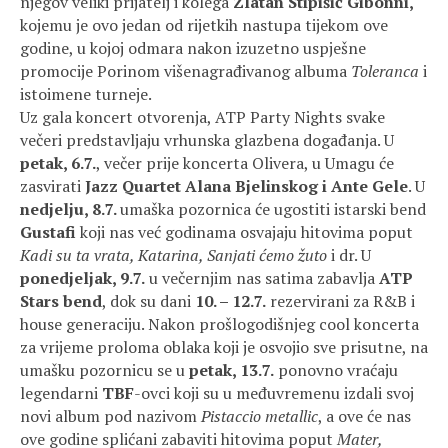
njegov veliki prijatelj i kolega
Zlatan Stipišić Gibonni,
kojemu je ovo jedan od rijetkih nastupa tijekom ove
godine, u kojoj odmara nakon izuzetno uspješne
promocije Porinom višenagrađivanog albuma
Toleranca
i
istoimene turneje.
Uz gala koncert otvorenja, ATP Party Nights svake
večeri predstavljaju vrhunska glazbena događanja. U
petak, 6.7.
, večer prije koncerta Olivera, u Umagu će
zasvirati
Jazz Quartet Alana Bjelinskog i Ante Gele
. U
nedjelju, 8.7.
umaška pozornica će ugostiti istarski bend
Gustafi
koji nas već godinama osvajaju hitovima poput
Kadi su ta vrata, Katarina, Sanjati ćemo žuto
i dr. U
ponedjeljak, 9.7.
u večernjim nas satima zabavlja
ATP
Stars bend
, dok su dani
10. – 12.7.
rezervirani za R&B i
house generaciju. Nakon prošlogodišnjeg cool koncerta
za vrijeme proloma oblaka koji je osvojio sve prisutne, na
umašku pozornicu se u
petak, 13.7.
ponovno vraćaju
legendarni
TBF
-ovci koji su u međuvremenu izdali svoj
novi album pod nazivom
Pistaccio metallic
, a ove će nas
ove godine splićani zabaviti hitovima poput
Mater,