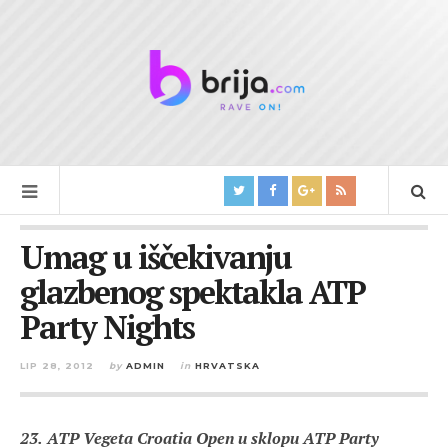
Umag u iščekivanju
glazbenog spektakla ATP
Party Nights
LIP 28, 2012
by
ADMIN
in
HRVATSKA
23.
ATP Vegeta Croatia Open u sklopu ATP Party