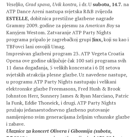
Veseljko, Grad spava, Uvik kontra,
i dr. U
subotu, 14.7.
na
ATP Dance Areni nastupa svjetska R&B zvijezda
ESTELLE
, dobitnica prestižne glazbene nagrade
Grammy 2009. godine za pjesmu za
American Boy
sa
Kanyjem Westom.
Zatvaranje ATP Party Nights
programa pripalo je zagrebačkoj grupi
Jinx,
koji su kao i
TBFovci lani osvojili Umag.
Impresivan glazbeni program 23. ATP Vegeta Croatia
Opena ove godine uključuje čak 100 sati programa svih
11 dana događanja, 5 velikih koncerata i 6 DJ setova
svjetskih atrakcija plesne glazbe. Uz navedene nastupe,
u programu ATP Party Nights nastupaju i velikani
elektronske glazbe Freemasons, Fred Hush & Brook
Johnston Herr, Sunnery James & Ryan Marciano, Patric
la Funk, Eddie Thoneick, i drugi. ATP Party Nights
pružaju jedanaestodnevno glazbeno putovanje
namijenjeno svim generacijama željnim vrhunske glazbe
i zabave.
Ulaznice za koncert Olivera i Gibonnija (subota,