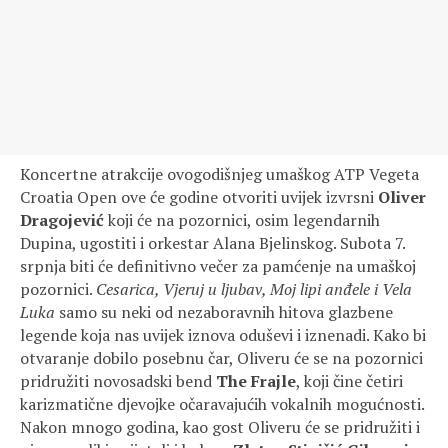
Koncertne atrakcije ovogodišnjeg umaškog ATP Vegeta
Croatia Open ove će godine otvoriti uvijek izvrsni
Oliver
Dragojević
koji će na pozornici, osim legendarnih
Dupina, ugostiti i orkestar Alana Bjelinskog. Subota 7.
srpnja biti će definitivno večer za pamćenje na umaškoj
pozornici.
Cesarica, Vjeruj u ljubav, Moj lipi anđele i Vela
Luka
samo su neki od nezaboravnih hitova glazbene
legende koja nas uvijek iznova oduševi i iznenadi. Kako bi
otvaranje dobilo posebnu čar, Oliveru će se na pozornici
pridružiti novosadski bend
The Frajle
, koji čine četiri
karizmatične djevojke očaravajućih vokalnih mogućnosti.
Nakon mnogo godina, kao gost Oliveru će se pridružiti i