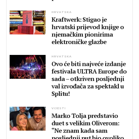
HRVATSKA
Kraftwerk: Stigao je
hrvatski prijevod knjige o
njemačkim pionirima
elektroničke glazbe
HRVATSKA
Ovo će biti najveće izdanje
festivala ULTRA Europe do
sada – otkriven posljednji
val izvođača za spektakl u
Splitu!
VIJESTI
Marko Tolja predstavio
duet s velikim Oliverom:
“Ne znam kada sam
posljednji put bio ovoliko