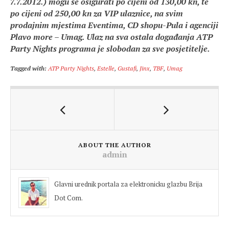
7.7.2012.) mogu se osigurati po cijeni od 130,00 kn, te
po cijeni od 250,00 kn za VIP ulaznice, na svim
prodajnim mjestima Eventima, CD shopu-Pula i agenciji
Plavo more – Umag. Ulaz na sva ostala događanja ATP
Party Nights programa je slobodan za sve posjetitelje.
Tagged with:
ATP Party Nights
,
Estelle
,
Gustafi
,
Jinx
,
TBF
,
Umag
ABOUT THE AUTHOR
admin
Glavni urednik portala za elektronicku glazbu Brija
Dot Com.