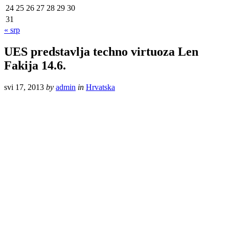
24
25
26
27
28
29
30
31
« srp
UES predstavlja techno virtuoza Len
Fakija 14.6.
svi 17, 2013
by
admin
in
Hrvatska