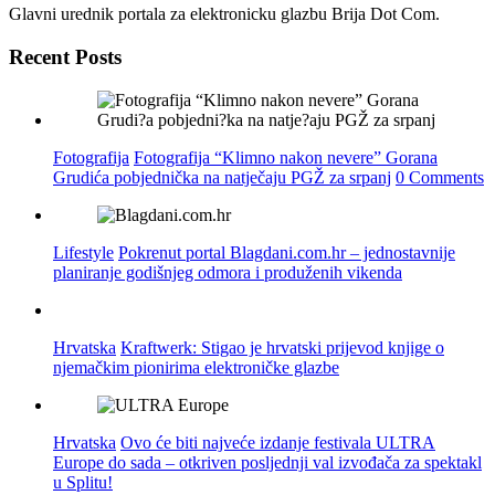
Glavni urednik portala za elektronicku glazbu Brija Dot Com.
Recent Posts
Fotografija
Fotografija “Klimno nakon nevere” Gorana
Grudića pobjednička na natječaju PGŽ za srpanj
0 Comments
Lifestyle
Pokrenut portal Blagdani.com.hr – jednostavnije
planiranje godišnjeg odmora i produženih vikenda
Hrvatska
Kraftwerk: Stigao je hrvatski prijevod knjige o
njemačkim pionirima elektroničke glazbe
Hrvatska
Ovo će biti najveće izdanje festivala ULTRA
Europe do sada – otkriven posljednji val izvođača za spektakl
u Splitu!