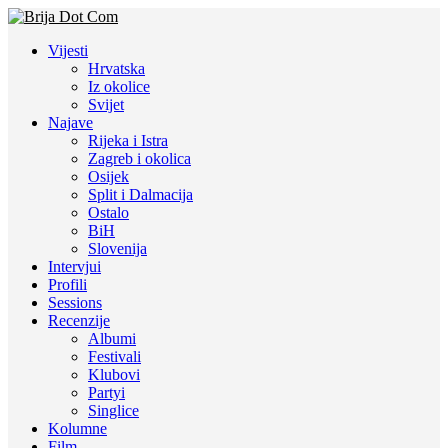
Vijesti
Hrvatska
Iz okolice
Svijet
Najave
Rijeka i Istra
Zagreb i okolica
Osijek
Split i Dalmacija
Ostalo
BiH
Slovenija
Intervjui
Profili
Sessions
Recenzije
Albumi
Festivali
Klubovi
Partyi
Singlice
Kolumne
Film