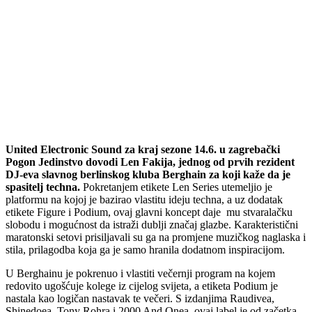
United Electronic Sound za kraj sezone 14.6. u zagrebački
Pogon Jedinstvo dovodi Len Fakija, jednog od prvih rezident
DJ-eva slavnog berlinskog kluba Berghain za koji kaže da je
spasitelj techna.
Pokretanjem etikete Len Series utemeljio je
platformu na kojoj je bazirao vlastitu ideju techna, a uz dodatak
etikete Figure i Podium, ovaj glavni koncept daje mu stvaralačku
slobodu i mogućnost da istraži dublji značaj glazbe. Karakteristični
maratonski setovi prisiljavali su ga na promjene muzičkog naglaska i
stila, prilagodba koja ga je samo hranila dodatnom inspiracijom.
U Berghainu je pokrenuo i vlastiti večernji program na kojem
redovito ugošćuje kolege iz cijelog svijeta, a etiketa Podium je
nastala kao logičan nastavak te večeri. S izdanjima Raudivea,
Shinedoea, Tony Rohra i 2000 And Onea, ovaj label je od začetka