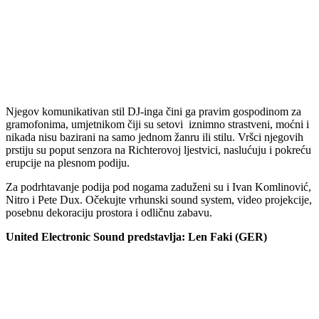
Njegov komunikativan stil DJ-inga čini ga pravim gospodinom za
gramofonima, umjetnikom čiji su setovi iznimno strastveni, moćni i
nikada nisu bazirani na samo jednom žanru ili stilu. Vršci njegovih
prstiju su poput senzora na Richterovoj ljestvici, naslućuju i pokreću
erupcije na plesnom podiju.
Za podrhtavanje podija pod nogama zaduženi su i Ivan Komlinović,
Nitro i Pete Dux. Očekujte vrhunski sound system, video projekcije,
posebnu dekoraciju prostora i odličnu zabavu.
United Electronic Sound predstavlja: Len Faki (GER)