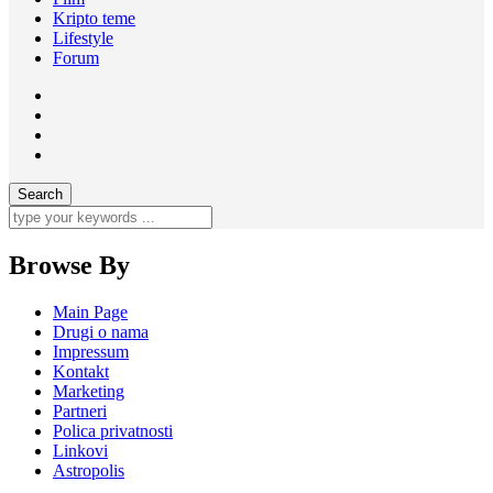
Kripto teme
Lifestyle
Forum
Browse By
Main Page
Drugi o nama
Impressum
Kontakt
Marketing
Partneri
Polica privatnosti
Linkovi
Astropolis