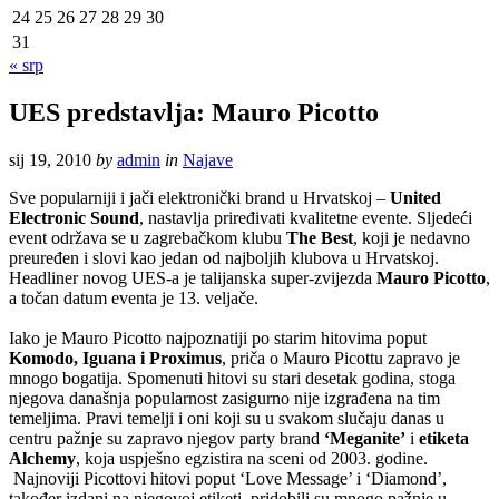
24
25
26
27
28
29
30
31
« srp
UES predstavlja: Mauro Picotto
sij 19, 2010
by
admin
in
Najave
Sve popularniji i jači elektronički brand u Hrvatskoj –
United
Electronic Sound
, nastavlja priređivati kvalitetne evente. Sljedeći
event održava se u zagrebačkom klubu
The Best
, koji je nedavno
preuređen i slovi kao jedan od najboljih klubova u Hrvatskoj.
Headliner novog UES-a je talijanska super-zvijezda
Mauro Picotto
,
a točan datum eventa je 13. veljače.
Iako je Mauro Picotto najpoznatiji po starim hitovima poput
Komodo, Iguana i Proximus
, priča o Mauro Picottu zapravo je
mnogo bogatija. Spomenuti hitovi su stari desetak godina, stoga
njegova današnja popularnost zasigurno nije izgrađena na tim
temeljima. Pravi temelji i oni koji su u svakom slučaju danas u
centru pažnje su zapravo njegov party brand
‘Meganite’
i
etiketa
Alchemy
, koja uspješno egzistira na sceni od 2003. godine.
Najnoviji Picottovi hitovi poput ‘Love Message’ i ‘Diamond’,
također izdani na njegovoj etiketi, pridobili su mnogo pažnje u