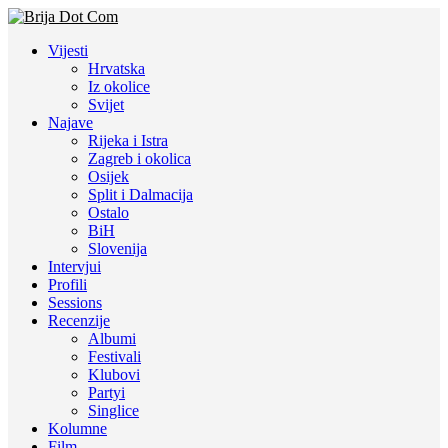
Vijesti
Hrvatska
Iz okolice
Svijet
Najave
Rijeka i Istra
Zagreb i okolica
Osijek
Split i Dalmacija
Ostalo
BiH
Slovenija
Intervjui
Profili
Sessions
Recenzije
Albumi
Festivali
Klubovi
Partyi
Singlice
Kolumne
Film