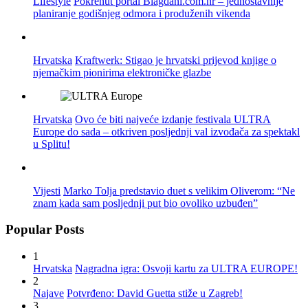
Lifestyle
Pokrenut portal Blagdani.com.hr – jednostavnije
planiranje godišnjeg odmora i produženih vikenda
Hrvatska
Kraftwerk: Stigao je hrvatski prijevod knjige o
njemačkim pionirima elektroničke glazbe
Hrvatska
Ovo će biti najveće izdanje festivala ULTRA
Europe do sada – otkriven posljednji val izvođača za spektakl
u Splitu!
Vijesti
Marko Tolja predstavio duet s velikim Oliverom: “Ne
znam kada sam posljednji put bio ovoliko uzbuđen”
Popular Posts
1
Hrvatska
Nagradna igra: Osvoji kartu za ULTRA EUROPE!
2
Najave
Potvrđeno: David Guetta stiže u Zagreb!
3