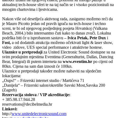
aktualnoj tech-house sferi te na taj način se i visoko pozicionirali na
mnogim chartovima i ljestvicama.
Nakon više od desetljeća aktivnog rada, zasigurno možemo reći da
je Mauro Picotto jedan od pravih igrača na tech-house i techno
sceni, te bi od njegovog posljednjeg posjeta Hrvatskoj (Valkana
Beach, 2004.) bilo interesantno čuti kako to danas zvuči. Lokalna
podrška biti će u isprobanom sastavu
– Ivica Petak, Pete Dux
i
Fost,
a od dodatnih atrakcija možemo očekivati light & laser show,
video zidove, UES special performance i atraktivne hostese.
Ulaznice u pretprodaji
za United Electronic Sound dostupne su na
svim prodajnim mjestima Eventima (Generalturist, Dallas, Dancing
Bear, Integral) ili putem interneta na
www.eventim.hr
po cijeni od
80kn. Cijena na sam dan iznosit će 100kn.
Ulaznice u pretprodaji također možete nabaviti na sljedećim
lokacijama:
„Oups!“ – Frizerski internet studio / Martićeva 71
„Danijela“ – Frizerski salon/okretište Savski Most,Savska 200
(Zagreb)
Rezervacija stolova / VIP akreditacije:
+ 385.98.17.944.28
reservations@decibelmedia.hr
Linkovi:
http://
www.unitedelectronicsound.com