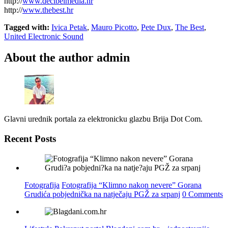
http://
www.decibelmedia.hr
http://
www.thebest.hr
Tagged with:
Ivica Petak
,
Mauro Picotto
,
Pete Dux
,
The Best
,
United Electronic Sound
About the author
admin
Glavni urednik portala za elektronicku glazbu Brija Dot Com.
Recent Posts
Fotografija
Fotografija “Klimno nakon nevere” Gorana
Grudića pobjednička na natječaju PGŽ za srpanj
0 Comments