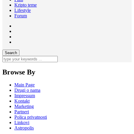
Kripto teme
Lifestyle
Forum
Browse By
Main Page
Drugi o nama
Impressum
Kontakt
Marketing
Partneri
Polica privatnosti
Linkovi
Astropolis