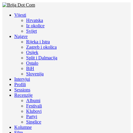
Vijesti
Hrvatska
Iz okolice
Svijet
Najave
Rijeka i Istra
Zagreb i okolica
Osijek
Split i Dalmacija
Ostalo
BiH
Slovenija
Intervjui
Profili
Sessions
Recenzije
Albumi
Festivali
Klubovi
Partyi
Singlice
Kolumne
Film