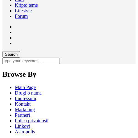
Kripto teme
Lifestyle
Forum
Browse By
Main Page
Drugi o nama
Impressum
Kontakt
Marketing
Partneri
Polica privatnosti
Linkovi
Astropolis