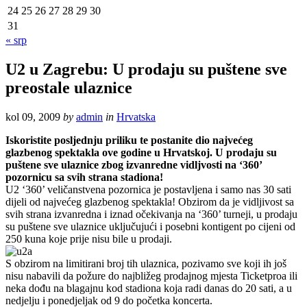
24
25
26
27
28
29
30
31
« srp
U2 u Zagrebu: U prodaju su puštene sve
preostale ulaznice
kol 09, 2009
by
admin
in
Hrvatska
Iskoristite posljednju priliku te postanite dio najvećeg
glazbenog spektakla ove godine u Hrvatskoj. U prodaju su
puštene sve ulaznice zbog izvanredne vidljvosti na ‘360’
pozornicu sa svih strana stadiona!
U2 ‘360’ veličanstvena pozornica je postavljena i samo nas 30 sati
dijeli od najvećeg glazbenog spektakla! Obzirom da je vidljivost sa
svih strana izvanredna i iznad očekivanja na ‘360’ turneji, u prodaju
su puštene sve ulaznice uključujući i posebni kontigent po cijeni od
250 kuna koje prije nisu bile u prodaji.
S obzirom na limitirani broj tih ulaznica, pozivamo sve koji ih još
nisu nabavili da požure do najbližeg prodajnog mjesta Ticketproa ili
neka dođu na blagajnu kod stadiona koja radi danas do 20 sati, a u
nedjelju i ponedjeljak od 9 do početka koncerta.