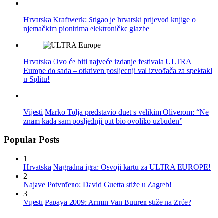
Hrvatska
Kraftwerk: Stigao je hrvatski prijevod knjige o
njemačkim pionirima elektroničke glazbe
Hrvatska
Ovo će biti najveće izdanje festivala ULTRA
Europe do sada – otkriven posljednji val izvođača za spektakl
u Splitu!
Vijesti
Marko Tolja predstavio duet s velikim Oliverom: “Ne
znam kada sam posljednji put bio ovoliko uzbuđen”
Popular Posts
1
Hrvatska
Nagradna igra: Osvoji kartu za ULTRA EUROPE!
2
Najave
Potvrđeno: David Guetta stiže u Zagreb!
3
Vijesti
Papaya 2009: Armin Van Buuren stiže na Zrće?