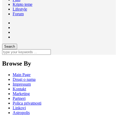
Kripto teme
Lifestyle
Forum
Browse By
Main Page
Drugi o nama
Impressum
Kontakt
Marketing
Partneri
Polica privatnosti
Linkovi
Astropolis