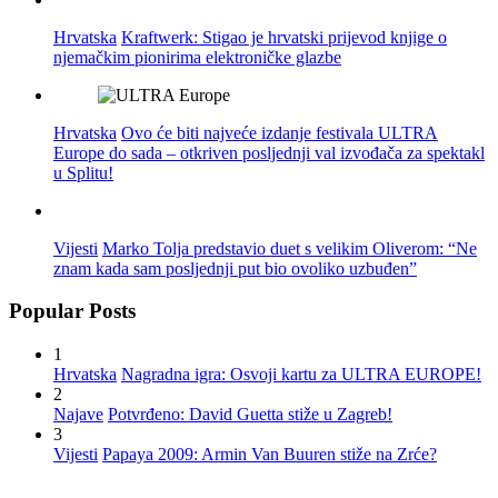
Hrvatska
Kraftwerk: Stigao je hrvatski prijevod knjige o
njemačkim pionirima elektroničke glazbe
Hrvatska
Ovo će biti najveće izdanje festivala ULTRA
Europe do sada – otkriven posljednji val izvođača za spektakl
u Splitu!
Vijesti
Marko Tolja predstavio duet s velikim Oliverom: “Ne
znam kada sam posljednji put bio ovoliko uzbuđen”
Popular Posts
1
Hrvatska
Nagradna igra: Osvoji kartu za ULTRA EUROPE!
2
Najave
Potvrđeno: David Guetta stiže u Zagreb!
3
Vijesti
Papaya 2009: Armin Van Buuren stiže na Zrće?