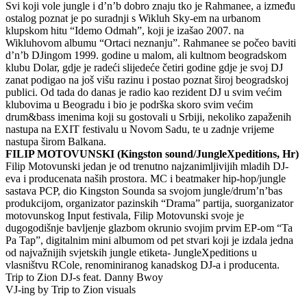
Svi koji vole jungle i d’n’b dobro znaju tko je Rahmanee, a između
ostalog poznat je po suradnji s Wikluh Sky-em na urbanom
klupskom hitu “Idemo Odmah”, koji je izašao 2007. na
Wikluhovom albumu “Ortaci neznanju”. Rahmanee se počeo baviti
d’n’b DJingom 1999. godine u malom, ali kultnom beogradskom
klubu Dolar, gdje je radeći slijedeće četiri godine gdje je svoj DJ
zanat podigao na još višu razinu i postao poznat široj beogradskoj
publici. Od tada do danas je radio kao rezident DJ u svim većim
klubovima u Beogradu i bio je podrška skoro svim većim
drum&bass imenima koji su gostovali u Srbiji, nekoliko zapaženih
nastupa na EXIT festivalu u Novom Sadu, te u zadnje vrijeme
nastupa širom Balkana.
FILIP MOTOVUNSKI (Kingston sound/JungleXpeditions, Hr)
Filip Motovunski jedan je od trenutno najzanimljivijih mladih DJ-
eva i producenata naših prostora. MC i beatmaker hip-hop/jungle
sastava PCP, dio Kingston Sounda sa svojom jungle/drum’n’bas
produkcijom, organizator pazinskih “Drama” partija, suorganizator
motovunskog Input festivala, Filip Motovunski svoje je
dugogodišnje bavljenje glazbom okrunio svojim prvim EP-om “Ta
Pa Tap”, digitalnim mini albumom od pet stvari koji je izdala jedna
od najvažnijih svjetskih jungle etiketa- JungleXpeditions u
vlasništvu RCole, renominiranog kanadskog DJ-a i producenta.
Trip to Zion DJ-s feat. Danny Bwoy
VJ-ing by Trip to Zion visuals