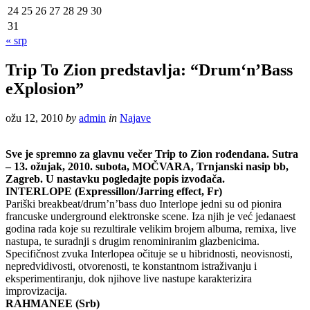
24
25
26
27
28
29
30
31
« srp
Trip To Zion predstavlja: “Drum‘n’Bass
eXplosion”
ožu 12, 2010
by
admin
in
Najave
Sve je spremno za glavnu večer Trip to Zion rođendana. Sutra
– 13. ožujak, 2010. subota, MOČVARA, Trnjanski nasip bb,
Zagreb. U nastavku pogledajte popis izvođača.
INTERLOPE (Expressillon/Jarring effect, Fr)
Pariški breakbeat/drum’n’bass duo Interlope jedni su od pionira
francuske underground elektronske scene. Iza njih je već jedanaest
godina rada koje su rezultirale velikim brojem albuma, remixa, live
nastupa, te suradnji s drugim renominiranim glazbenicima.
Specifičnost zvuka Interlopea očituje se u hibridnosti, neovisnosti,
nepredvidivosti, otvorenosti, te konstantnom istraživanju i
eksperimentiranju, dok njihove live nastupe karakterizira
improvizacija.
RAHMANEE (Srb)