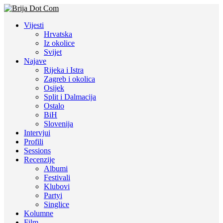
Vijesti
Hrvatska
Iz okolice
Svijet
Najave
Rijeka i Istra
Zagreb i okolica
Osijek
Split i Dalmacija
Ostalo
BiH
Slovenija
Intervjui
Profili
Sessions
Recenzije
Albumi
Festivali
Klubovi
Partyi
Singlice
Kolumne
Film