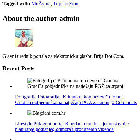
Tagged with:
MoÄvara
,
Trip To Zion
About the author
admin
Glavni urednik portala za elektronicku glazbu Brija Dot Com.
Recent Posts
Fotografija
Fotografija “Klimno nakon nevere” Gorana
Grudića pobjednička na natječaju PGŽ za srpanj
0 Comments
Lifestyle
Pokrenut portal Blagdani.com.hr – jednostavnije
planiranje godišnjeg odmora i produženih vikenda