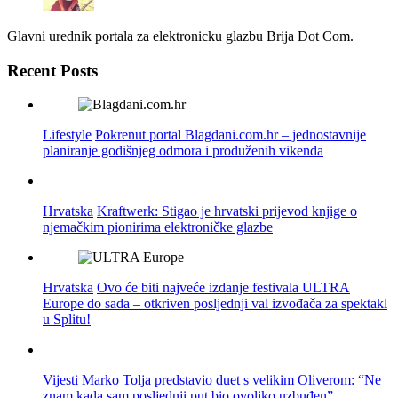
Glavni urednik portala za elektronicku glazbu Brija Dot Com.
Recent Posts
Lifestyle
Pokrenut portal Blagdani.com.hr – jednostavnije
planiranje godišnjeg odmora i produženih vikenda
Hrvatska
Kraftwerk: Stigao je hrvatski prijevod knjige o
njemačkim pionirima elektroničke glazbe
Hrvatska
Ovo će biti najveće izdanje festivala ULTRA
Europe do sada – otkriven posljednji val izvođača za spektakl
u Splitu!
Vijesti
Marko Tolja predstavio duet s velikim Oliverom: “Ne
znam kada sam posljednji put bio ovoliko uzbuđen”