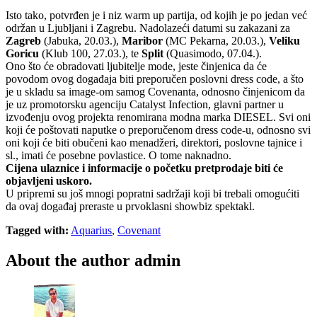
Isto tako, potvrđen je i niz warm up partija, od kojih je po jedan već
održan u Ljubljani i Zagrebu. Nadolazeći datumi su zakazani za
Zagreb
(Jabuka, 20.03.),
Maribor
(MC Pekarna, 20.03.),
Veliku
Goricu
(Klub 100, 27.03.), te
Split
(Quasimodo, 07.04.).
Ono što će obradovati ljubitelje mode, jeste činjenica da će
povodom ovog događaja biti preporučen poslovni dress code, a što
je u skladu sa image-om samog Covenanta, odnosno činjenicom da
je uz promotorsku agenciju Catalyst Infection, glavni partner u
izvođenju ovog projekta renomirana modna marka DIESEL. Svi oni
koji će poštovati naputke o preporučenom dress code-u, odnosno svi
oni koji će biti obučeni kao menadžeri, direktori, poslovne tajnice i
sl., imati će posebne povlastice. O tome naknadno.
Cijena ulaznice i informacije o početku pretprodaje biti će
objavljeni uskoro.
U pripremi su još mnogi popratni sadržaji koji bi trebali omogućiti
da ovaj događaj preraste u prvoklasni showbiz spektakl.
Tagged with:
Aquarius
,
Covenant
About the author
admin