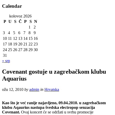
Calendar
kolovoz 2026
P
U
S
Č
P
S
N
1
2
3
4
5
6
7
8
9
10
11
12
13
14
15
16
17
18
19
20
21
22
23
24
25
26
27
28
29
30
31
« srp
Covenant gostuje u zagrebačkom klubu
Aquarius
ožu 12, 2010
by
admin
in
Hrvatska
Kao što je već ranije najavljeno, 09.04.2010. u zagrebačkom
klubu Aqaurius nastupa švedska electropop senzacija
Covenant.
Ovaj koncert će se održati u svrhu promocije