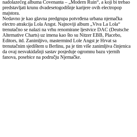
nadolazećeg albuma Covenanta – „Modern Ruin“, a koji bi trebao
predstavljati krunu dvadesetogodišnje karijere ovih electropop
majstora.
Nedavno je kao glavna predgrupa potvrđena urbana njemačka
electro atrakcija Lola Angst. Najnoviji album „Viva La Lola“
trenutačno se nalazi na vrhu renomirane ljestvice DAC (Deutsche
Alternative Charts) uz imena kao što su Nitzer EBB, Placebo,
Editors, itd. Zanimljivo, mastermind Lole Angst je Hrvat sa
trenutačnim sjedištem u Berlinu, pa je tim više zanimljiva činjenica
da ovaj nesvakidašnji sastav posjeduje ogromnu bazu vjernih
fanova, posebice na području Njemačke.