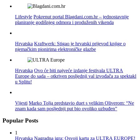
Lifestyle
Pokrenut portal Blagdani.com.hr – jednostavnije
planiranje godišnjeg odmora i produženih vikenda
Hrvatska
Kraftwerk: Stigao je hrvatski prijevod knjige o
njemačkim pionirima elektroničke glazbe
Hrvatska
Ovo će biti najveće izdanje festivala ULTRA
Europe do sada – otkriven posljednji val izvođača za spektakl
u Splitu!
Vijesti
Marko Tolja predstavio duet s velikim Oliverom: “Ne
znam kada sam posljednji put bio ovoliko uzbuđen”
Popular Posts
1
Hrvatska
Nagradna igra: Osvoji kartu za ULTRA EUROPE!