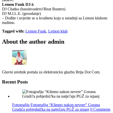
Lemon Funk DJ-i:
DJ Chatko (bassinvaders!/Beat Busters)
DJ M.I.L.E. (groodanje)
– Dođite i uvjerite se u kvalitetu koju u suradnji sa Lemon klubom
nudimo.
Tagged with:
Lemon Funk
,
Lemon klub
About the author
admin
Glavni urednik portala za elektronicku glazbu Brija Dot Com.
Recent Posts
Fotografija
Fotografija “Klimno nakon nevere” Gorana
Grudića pobjednička na natječaju PGŽ za srpanj
0 Comments