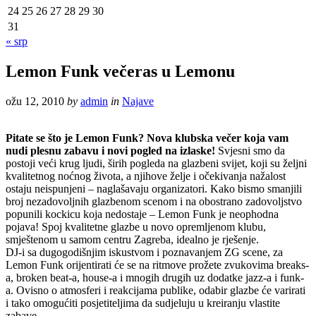
24
25
26
27
28
29
30
31
« srp
Lemon Funk večeras u Lemonu
ožu 12, 2010
by
admin
in
Najave
Pitate se što je Lemon Funk? Nova klubska večer koja vam
nudi plesnu zabavu i novi pogled na izlaske!
Svjesni smo da
postoji veći krug ljudi, širih pogleda na glazbeni svijet, koji su željni
kvalitetnog noćnog života, a njihove želje i očekivanja nažalost
ostaju neispunjeni – naglašavaju organizatori. Kako bismo smanjili
broj nezadovoljnih glazbenom scenom i na obostrano zadovoljstvo
popunili kockicu koja nedostaje – Lemon Funk je neophodna
pojava! Spoj kvalitetne glazbe u novo opremljenom klubu,
smještenom u samom centru Zagreba, idealno je rješenje.
DJ-i sa dugogodišnjim iskustvom i poznavanjem ZG scene, za
Lemon Funk orijentirati će se na ritmove prožete zvukovima breaks-
a, broken beat-a, house-a i mnogih drugih uz dodatke jazz-a i funk-
a. Ovisno o atmosferi i reakcijama publike, odabir glazbe će varirati
i tako omogućiti posjetiteljima da sudjeluju u kreiranju vlastite
zabave.