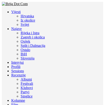
Vijesti
Hrvatska
Iz okolice
Svijet
Najave
Rijeka i Istra
Zagreb i okolica
Osijek
Split i Dalmacija
Ostalo
BiH
Slovenija
Intervjui
Profili
Sessions
Recenzije
Albumi
Festivali
Klubovi
Partyi
Singlice
Kolumne
Film