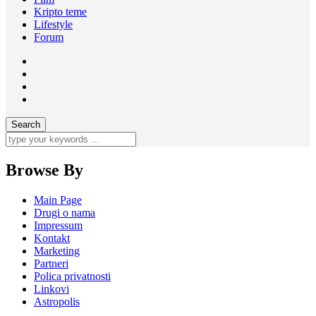
Kripto teme
Lifestyle
Forum
Browse By
Main Page
Drugi o nama
Impressum
Kontakt
Marketing
Partneri
Polica privatnosti
Linkovi
Astropolis