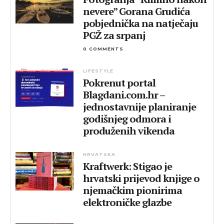
nevere” Gorana Grudića
pobjednička na natječaju
PGŽ za srpanj
0 COMMENTS
LIFESTYLE
Pokrenut portal
Blagdani.com.hr –
jednostavnije planiranje
godišnjeg odmora i
produženih vikenda
HRVATSKA
Kraftwerk: Stigao je
hrvatski prijevod knjige o
njemačkim pionirima
elektroničke glazbe