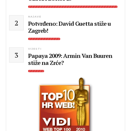
NAJAVE
2
Potvrđeno: David Guetta stiže u
Zagreb!
VIJESTI
3
Papaya 2009: Armin Van Buuren
stiže na Zrće?