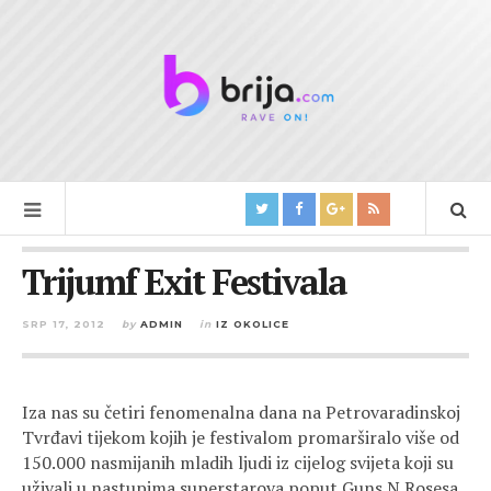
Trijumf Exit Festivala
SRP 17, 2012
by
ADMIN
in
IZ OKOLICE
Iza nas su četiri fenomenalna dana na Petrovaradinskoj
Tvrđavi tijekom kojih je festivalom promarširalo više od
150.000 nasmijanih mladih ljudi iz cijelog svijeta koji su
uživali u nastupima superstarova poput Guns N Rosesa,