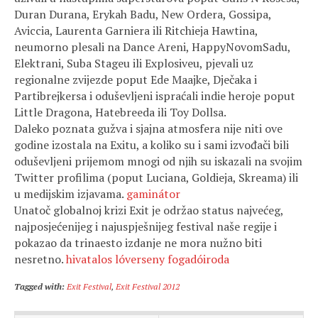
Duran Durana, Erykah Badu, New Ordera, Gossipa,
Aviccia, Laurenta Garniera ili Ritchieja Hawtina,
neumorno plesali na Dance Areni, HappyNovomSadu,
Elektrani, Suba Stageu ili Explosiveu, pjevali uz
regionalne zvijezde poput Ede Maajke, Dječaka i
Partibrejkersa i oduševljeni ispraćali indie heroje poput
Little Dragona, Hatebreeda ili Toy Dollsa.
Daleko poznata gužva i sjajna atmosfera nije niti ove
godine izostala na Exitu, a koliko su i sami izvođači bili
oduševljeni prijemom mnogi od njih su iskazali na svojim
Twitter profilima (poput Luciana, Goldieja, Skreama) ili
u medijskim izjavama.
gaminátor
Unatoč globalnoj krizi Exit je održao status najvećeg,
najposjećenijeg i najuspješnijeg festival naše regije i
pokazao da trinaesto izdanje ne mora nužno biti
nesretno.
hivatalos lóverseny fogadóiroda
Tagged with:
Exit Festival
,
Exit Festival 2012