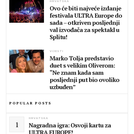
HRVATSKA
Ovo će biti najveće izdanje
festivala ULTRA Europe do
sada – otkriven posljednji
val izvođača za spektakl u
Splitu!
VIJESTI
Marko Tolja predstavio
duet s velikim Oliverom:
“Ne znam kada sam
posljednji put bio ovoliko
uzbuđen”
POPULAR POSTS
HRVATSKA
1
Nagradna igra: Osvoji kartu za
ULTRA EUROPE!