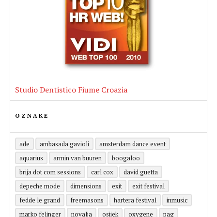
Studio Dentistico Fiume Croazia
OZNAKE
ade
ambasada gavioli
amsterdam dance event
aquarius
armin van buuren
boogaloo
brija dot com sessions
carl cox
david guetta
depeche mode
dimensions
exit
exit festival
fedde le grand
freemasons
hartera festival
inmusic
marko felinger
novalja
osijek
oxygene
pag