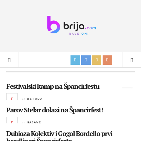
Tag Archives:
Å pancirfest
Festivalski kamp na Špancirfestu
in
OSTALO
Parov Stelar dolazi na Špancirfest!
in
NAJAVE
Dubioza Kolektiv i Gogol Bordello prvi
headlineri Špancirfesta