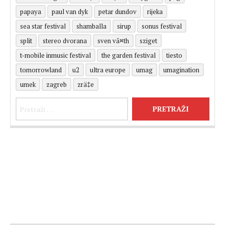
papaya
paul van dyk
petar dundov
rijeka
sea star festival
shamballa
sirup
sonus festival
split
stereo dvorana
sven vã¤th
sziget
t-mobile inmusic festival
the garden festival
tiesto
tomorrowland
u2
ultra europe
umag
umagination
umek
zagreb
zrä‡e
Pretraži: