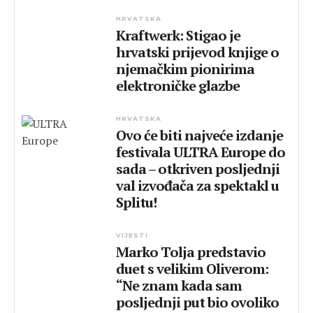
HRVATSKA
Kraftwerk: Stigao je
hrvatski prijevod knjige o
njemačkim pionirima
elektroničke glazbe
HRVATSKA
Ovo će biti najveće izdanje
festivala ULTRA Europe do
sada – otkriven posljednji
val izvođača za spektakl u
Splitu!
VIJESTI
Marko Tolja predstavio
duet s velikim Oliverom:
“Ne znam kada sam
posljednji put bio ovoliko