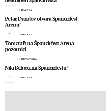
in
NAJAVE
Petar Dundov otvara Špancirfest
Arenu!
in
NAJAVE
Tomcraft na Špancirfest Arena
pozornici
in
HRVATSKA
Niki Belucci na Špancirfestu!
in
NAJAVE