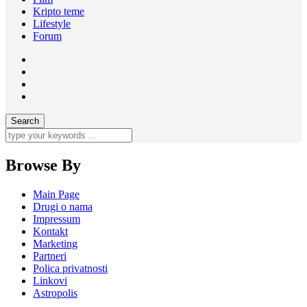
Kripto teme
Lifestyle
Forum
Browse By
Main Page
Drugi o nama
Impressum
Kontakt
Marketing
Partneri
Polica privatnosti
Linkovi
Astropolis