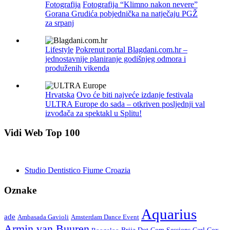
Fotografija
Fotografija “Klimno nakon nevere”
Gorana Grudića pobjednička na natječaju PGŽ
za srpanj
Lifestyle
Pokrenut portal Blagdani.com.hr –
jednostavnije planiranje godišnjeg odmora i
produženih vikenda
Hrvatska
Ovo će biti najveće izdanje festivala
ULTRA Europe do sada – otkriven posljednji val
izvođača za spektakl u Splitu!
Vidi Web Top 100
Studio Dentistico Fiume Croazia
Oznake
Aquarius
ade
Amsterdam Dance Event
Ambasada Gavioli
Armin van Buuren
Carl Cox