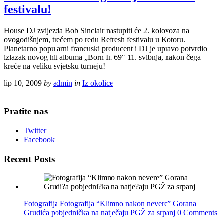
festivalu!
House DJ zvijezda Bob Sinclair nastupiti će 2. kolovoza na
ovogodišnjem, trećem po redu Refresh festivalu u Kotoru.
Planetarno popularni francuski producent i DJ je upravo potvrdio
izlazak novog hit albuma „Born In 69″ 11. svibnja, nakon čega
kreće na veliku svjetsku turneju!
lip 10, 2009
by
admin
in
Iz okolice
Pratite nas
Twitter
Facebook
Recent Posts
Fotografija
Fotografija “Klimno nakon nevere” Gorana
Grudića pobjednička na natječaju PGŽ za srpanj
0 Comments