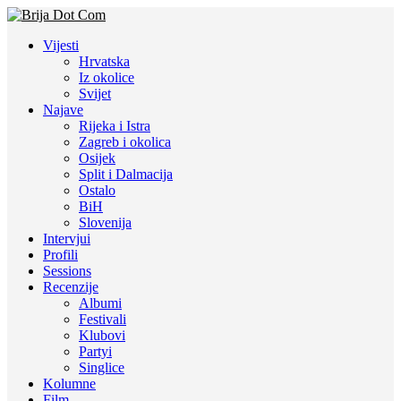
Vijesti
Hrvatska
Iz okolice
Svijet
Najave
Rijeka i Istra
Zagreb i okolica
Osijek
Split i Dalmacija
Ostalo
BiH
Slovenija
Intervjui
Profili
Sessions
Recenzije
Albumi
Festivali
Klubovi
Partyi
Singlice
Kolumne
Film