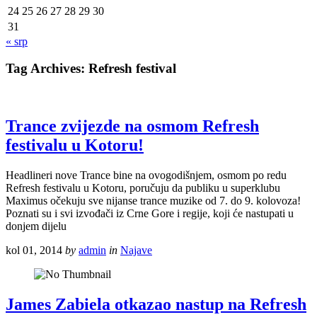
24
25
26
27
28
29
30
31
« srp
Tag Archives:
Refresh festival
Trance zvijezde na osmom Refresh
festivalu u Kotoru!
Headlineri nove Trance bine na ovogodišnjem, osmom po redu
Refresh festivalu u Kotoru, poručuju da publiku u superklubu
Maximus očekuju sve nijanse trance muzike od 7. do 9. kolovoza!
Poznati su i svi izvođači iz Crne Gore i regije, koji će nastupati u
donjem dijelu
kol 01, 2014
by
admin
in
Najave
James Zabiela otkazao nastup na Refresh