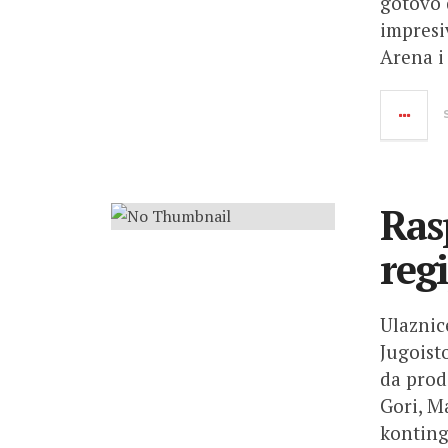
gotovo 
impresiv
Arena i
Ras
regi
Ulaznic
Jugoist
da proda
Gori, Ma
konting