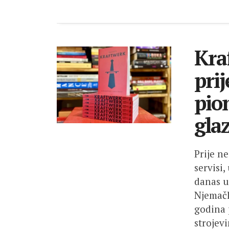
Kra
pri
pio
gla
Prije n
servisi,
danas u
Njemačk
godina 
strojev