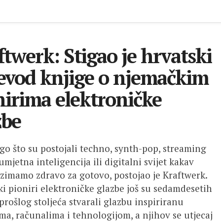
ftwerk: Stigao je hrvatski
jevod knjige o njemačkim
nirima elektroničke
zbe
ego što su postojali techno, synth-pop, streaming
 umjetna inteligencija ili digitalni svijet kakav
zimamo zdravo za gotovo, postojao je Kraftwerk.
i pioniri elektroničke glazbe još su sedamdesetih
prošlog stoljeća stvarali glazbu inspiriranu
ima, računalima i tehnologijom, a njihov se utjecaj