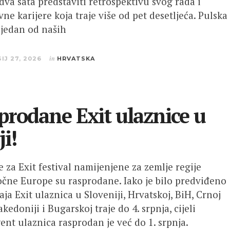
dva sata predstaviti retrospektivu svog rada i
ne karijere koja traje više od pet desetljeća. Pulska
 jedan od naših
SIJ 27, 2026
in
HRVATSKA
prodane Exit ulaznice u
ji!
e za Exit festival namijenjene za zemlje regije
očne Europe su rasprodane. Iako je bilo predviđeno
ja Exit ulaznica u Sloveniji, Hrvatskoj, BiH, Crnoj
kedoniji i Bugarskoj traje do 4. srpnja, cijeli
ent ulaznica rasprodan je već do 1. srpnja.