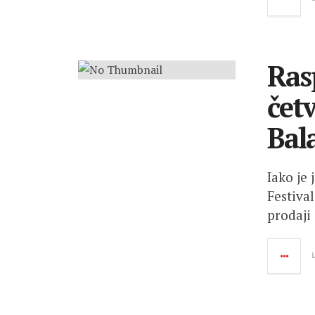
Ras
čet
Bal
Iako je
Festiva
prodaji