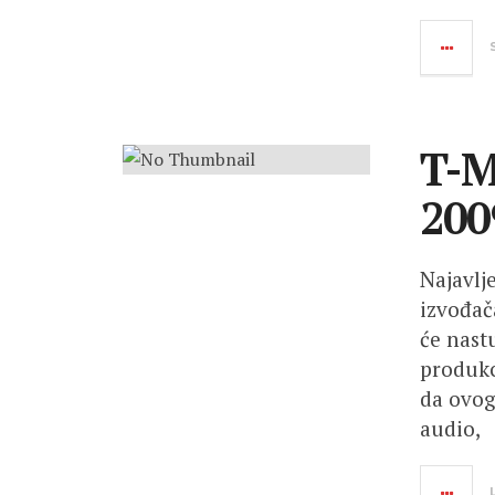
T-M
200
Najavlj
izvođač
će nast
produkc
da ovog
audio,