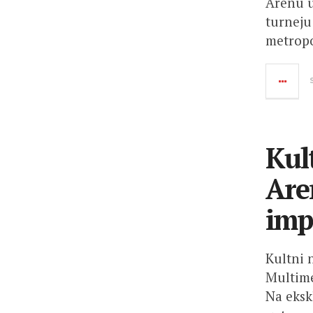
Arenu u
turneju
metropo
Kul
Are
imp
Kultni 
Multime
Na eksk