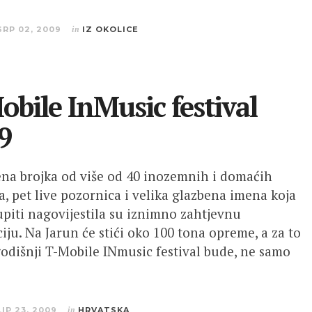
SRP 02, 2009
in
IZ OKOLICE
obile InMusic festival
9
ena brojka od više od 40 inozemnih i domaćih
a, pet live pozornica i velika glazbena imena koja
upiti nagovijestila su iznimno zahtjevnu
iju. Na Jarun će stići oko 100 tona opreme, a za to
odišnji T-Mobile INmusic festival bude, ne samo
LIP 23, 2009
in
HRVATSKA