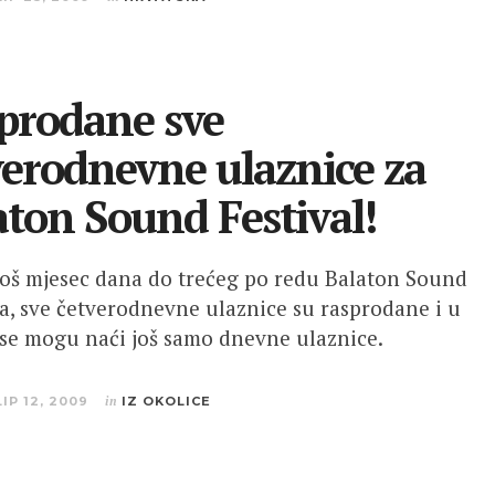
prodane sve
verodnevne ulaznice za
aton Sound Festival!
 još mjesec dana do trećeg po redu Balaton Sound
la, sve četverodnevne ulaznice su rasprodane i u
 se mogu naći još samo dnevne ulaznice.
LIP 12, 2009
in
IZ OKOLICE