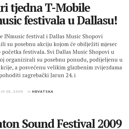
iri tjedna T-Mobile
usic festivala u Dallasu!
e INmusic festival i Dallas Music Shopovi
ili su posebnu akciju kojom će obilježiti mjesec
 početka festivala. Svi Dallas Music Shopovi u
oj organizirali su posebnu ponudu, podijeljenu u
akcije, a posvećenu velikim glazbenim zvijezdama
 pohoditi zagrebački Jarun 24. i
LIP 05, 2009
in
HRVATSKA
aton Sound Festival 2009