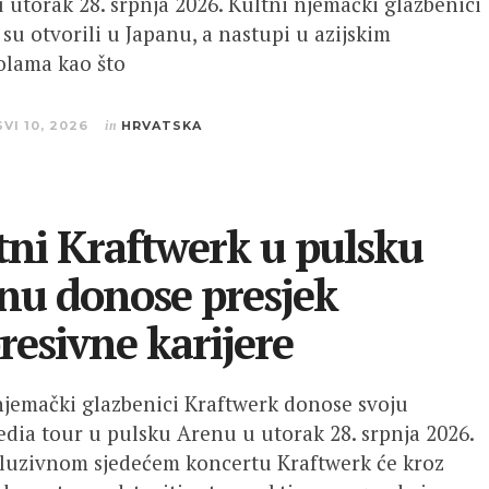
 utorak 28. srpnja 2026. Kultni njemački glazbenici
 su otvorili u Japanu, a nastupi u azijskim
lama kao što
SVI 10, 2026
in
HRVATSKA
tni Kraftwerk u pulsku
nu donose presjek
resivne karijere
njemački glazbenici Kraftwerk donose svoju
dia tour u pulsku Arenu u utorak 28. srpnja 2026.
luzivnom sjedećem koncertu Kraftwerk će kroz