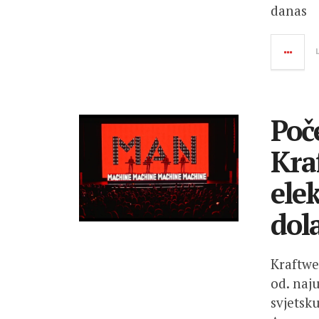
danas
Poč
Kra
ele
dol
Kraftwe
od. naj
svjetsk