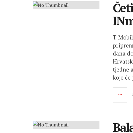
Čet
INm
T-Mobil
priprem
dana do
Hrvatsk
tjedne 
koje će
Bal