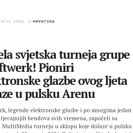
LIP 14, 2026
in
HRVATSKA
ela svjetska turneja grupe
ftwerk! Pioniri
ktronske glazbe ovog ljeta
aze u pulsku Arenu
rk, legende elektronske glazbe i po mnogima jedan
utjecajnijih bendova svih vremena, započeli su
u MultiMedia turneju u sklopu koje dolaze u pulsku