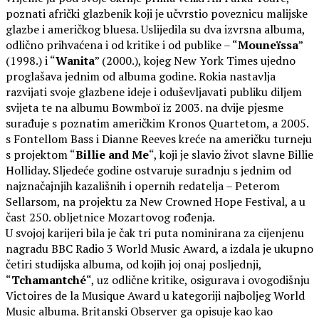
poznati afrički glazbenik koji je učvrstio poveznicu malijske
glazbe i američkog bluesa. Uslijedila su dva izvrsna albuma,
odlično prihvaćena i od kritike i od publike – “
Mouneïssa
”
(1998.) i “
Wanita
” (2000.), kojeg New York Times ujedno
proglašava jednim od albuma godine. Rokia nastavlja
razvijati svoje glazbene ideje i oduševljavati publiku diljem
svijeta te na albumu Bowmboï iz 2003. na dvije pjesme
surađuje s poznatim američkim Kronos Quartetom, a 2005.
s Fontellom Bass i Dianne Reeves kreće na američku turneju
s projektom “
Billie and Me
“, koji je slavio život slavne Billie
Holliday. Sljedeće godine ostvaruje suradnju s jednim od
najznačajnjih kazališnih i opernih redatelja – Peterom
Sellarsom, na projektu za New Crowned Hope Festival, a u
čast 250. obljetnice Mozartovog rođenja.
U svojoj karijeri bila je čak tri puta nominirana za cijenjenu
nagradu BBC Radio 3 World Music Award, a izdala je ukupno
četiri studijska albuma, od kojih joj onaj posljednji,
“
Tchamantché
“, uz odlične kritike, osigurava i ovogodišnju
Victoires de la Musique Award u kategoriji najboljeg World
Music albuma. Britanski Observer ga opisuje kao kao