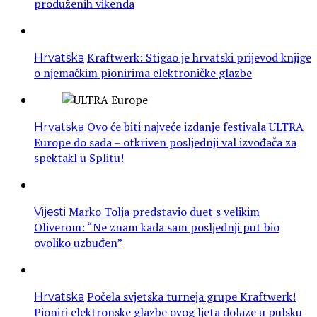
produženih vikenda
Kraftwerk: Stigao je hrvatski prijevod knjige
Hrvatska
o njemačkim pionirima elektroničke glazbe
Ovo će biti najveće izdanje festivala ULTRA
Hrvatska
Europe do sada – otkriven posljednji val izvođača za
spektakl u Splitu!
Marko Tolja predstavio duet s velikim
Vijesti
Oliverom: “Ne znam kada sam posljednji put bio
ovoliko uzbuđen”
Počela svjetska turneja grupe Kraftwerk!
Hrvatska
Pioniri elektronske glazbe ovog ljeta dolaze u pulsku