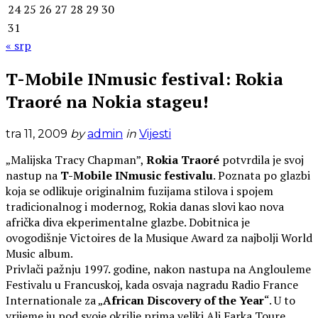
24
25
26
27
28
29
30
31
« srp
T-Mobile INmusic festival: Rokia
Traoré na Nokia stageu!
tra 11, 2009
by
admin
in
Vijesti
„Malijska Tracy Chapman”,
Rokia Traoré
potvrdila je svoj
nastup na
T-Mobile INmusic festivalu
. Poznata po glazbi
koja se odlikuje originalnim fuzijama stilova i spojem
tradicionalnog i modernog, Rokia danas slovi kao nova
afrička diva ekperimentalne glazbe. Dobitnica je
ovogodišnje Victoires de la Musique Award za najbolji World
Music album.
Privlači pažnju 1997. godine, nakon nastupa na Anglouleme
Festivalu u Francuskoj, kada osvaja nagradu Radio France
Internationale za „
African Discovery of the Year
“. U to
vrijeme ju pod svoje okrilje prima veliki Ali Farka Toure,