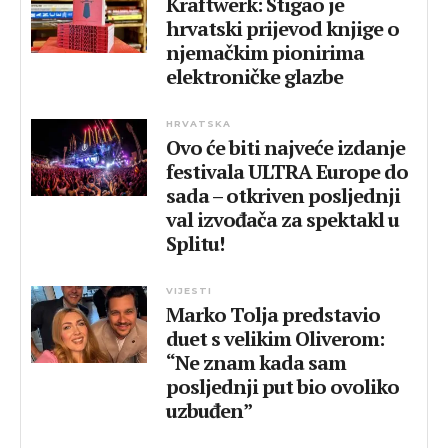
Kraftwerk: Stigao je
hrvatski prijevod knjige o
njemačkim pionirima
elektroničke glazbe
HRVATSKA
Ovo će biti najveće izdanje
festivala ULTRA Europe do
sada – otkriven posljednji
val izvođača za spektakl u
Splitu!
VIJESTI
Marko Tolja predstavio
duet s velikim Oliverom:
“Ne znam kada sam
posljednji put bio ovoliko
uzbuđen”