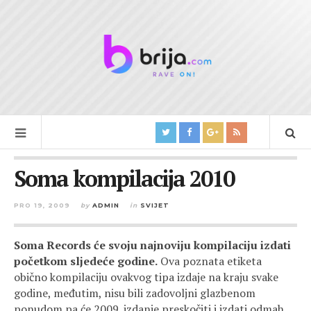
Soma kompilacija 2010
PRO 19, 2009
by
ADMIN
in
SVIJET
Soma Records će svoju najnoviju kompilaciju izdati
početkom sljedeće godine.
Ova poznata etiketa
obično kompilaciju ovakvog tipa izdaje na kraju svake
godine, međutim, nisu bili zadovoljni glazbenom
ponudom pa će 2009. izdanje preskočiti i izdati odmah