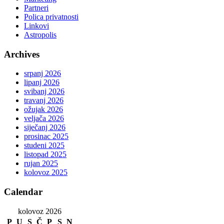
Partneri
Polica privatnosti
Linkovi
Astropolis
Archives
srpanj 2026
lipanj 2026
svibanj 2026
travanj 2026
ožujak 2026
veljača 2026
siječanj 2026
prosinac 2025
studeni 2025
listopad 2025
rujan 2025
kolovoz 2025
Calendar
kolovoz 2026
P
U
S
Č
P
S
N