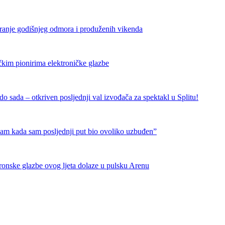
iranje godišnjeg odmora i produženih vikenda
čkim pionirima elektroničke glazbe
 sada – otkriven posljednji val izvođača za spektakl u Splitu!
nam kada sam posljednji put bio ovoliko uzbuđen”
tronske glazbe ovog ljeta dolaze u pulsku Arenu