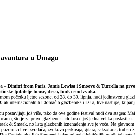
a avantura u Umagu
 – Dimitri from Paris, Jamie Lewisa i Smoove & Turrella na prvom
tinske ljubitelje house, disco, funk i soul zvuka
.
mom početku ljetne sezone, od 28. do 30. lipnja, nudi jedinstvenu glazb
-ak internacionalnih i domaćih glazbenika i DJ-a, live nastupe, kupanja
vicu postavljaju još više, tako da ove godine festival nudi dva stagea: M
očama, što je za prave glazbene sladokusce još jedna velika poslastica.
raak & Smaak, no lista glazbenih iznenađenja sve je veća. Na glavnom 
 pozornici live izvođača, zvukova perkusija, gitara, saksofona, truba i ži
he Captain aka Fab Samperi, jedan od najeklektičnijih novih talenata f