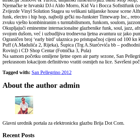
Njemačke te hrvatski DJ-i Aldo Morro, Kid Va i Bocca Sofistifunk (os
Zvijezde Vinyl Solution Stagea su velikani talijanske house scene Al
funk, electro i hip hop, najbolji grčki nu-funkster Timewarp Inc., re
zvuku vješto kombiniranim s turntabilismom, funkom, soulom, jazzom
Okupljajući eminentne internacionalne glazbenike funk, soul, jazz, afr
svojom dušom, već i uzbudljiva trodnevna ljetna avantura uz jako puno
Ograničen broj ‘early bird’ ulaznica po pristupačnoj cijeni od 100 kn
Puff (A.Madulića 2, Rijeka), Šupica (Trg A.Starćevića bb – podhodn
Rovinj) i CD Shop Centar (Fotnička 3, Pula)
Na samom početku omiljene ljetne open air party sezone, San Pellegr
prekrasnom lokacijom definitivno vratiti osmijeh na lice. Savršeni po
Tagged with:
San Pellegrino 2012
About the author
admin
Glavni urednik portala za elektronicku glazbu Brija Dot Com.
Recent Posts