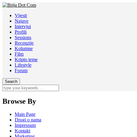
Vijesti
Najave
Intervjui
Profili
Sessions
Recenzije
Kolumne
Film
Kripto teme
Lifestyle
Forum
Browse By
Main Page
Drugi o nama
Impressum
Kontakt
Marketing