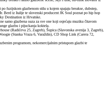
t po fuzijskom glazbenom stilu u kojem spajaju breakse, dubstep,
r. Berd iz Italije te slovenski producent JK Soul poznat po hip hop
ky Destination iz Hrvatske.
iti ne samo glazbena oaza za sve one koji osjećaju muziku čitavom
unge glazbu i pijuckanja koktela.
arehouse (Radićeva 25, Zagreb), Šupica (Slavonska avenija 3, Zagreb),
 Woogie (Stanka Vraza 6, Varaždin), CD Shop Link (Carera 72,
glazbenim programom, nekomercijalnim pristupom glazbi te