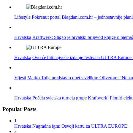
Lifestyle
Pokrenut portal Blagdani.com.hr – jednostavnije plan
Hrvatska
Kraftwerk: Stigao je hrvatski prijevod knjige o njema
Hrvatska
Ovo će biti najveće izdanje festivala ULTRA Europe do
Vijesti
Marko Tolja predstavio duet s velikim Oliverom: “Ne z
Hrvatska
Počela svjetska turneja grupe Kraftwerk! Pioniri elek
Popular Posts
1
Hrvatska
Nagradna igra: Osvoji kartu za ULTRA EUROPE!
2