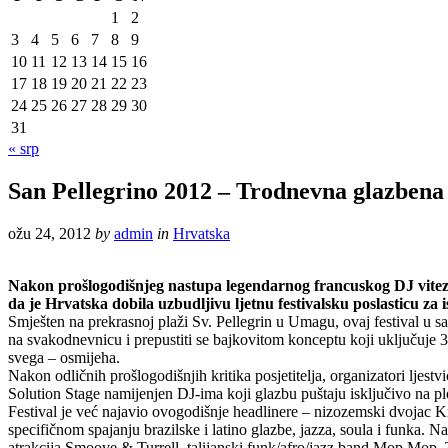
1
2
3
4
5
6
7
8
9
10
11
12
13
14
15
16
17
18
19
20
21
22
23
24
25
26
27
28
29
30
31
« srp
San Pellegrino 2012 – Trodnevna glazben
ožu 24, 2012
by
admin
in
Hrvatska
Nakon prošlogodišnjeg nastupa legendarnog francuskog DJ viteza
da je Hrvatska dobila uzbudljivu ljetnu festivalsku poslasticu za is
Smješten na prekrasnoj plaži Sv. Pellegrin u Umagu, ovaj festival u sa
na svakodnevnicu i prepustiti se bajkovitom konceptu koji uključuje 30
svega – osmijeha.
Nakon odličnih prošlogodišnjih kritika posjetitelja, organizatori ljest
Solution Stage namijenjen DJ-ima koji glazbu puštaju isključivo na pl
Festival je već najavio ovogodišnje headlinere – nizozemski dvojac K
specifičnom spajanju brazilske i latino glazbe, jazza, soula i funka. Na
atrakcija Smoove & Turrell, talijanski funk/afro/jazz band Mop Mop, T