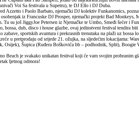
nivači Voi Sa festivala u Supetru), te DJ Ello i DJ Duba.
fred Azzetto i Paolo Barbato, njemački DJ kolektiv Funkanomics, pozna
tro osobenjak iz Francuske DJ Prosper, njemački projekt Bad Monkeys, M
. Tu su još JiggyJoe Petersen iz Njemačke te Umbo, Smeđi šećer i Fun
o, bossa, dub, disco i house glazbe, ovaj jedinstveni festival tendira b
 zabave, sportskih avantura i prekrasnih trenutaka na plaži uz bossa lo
 kreće u pretprodaju od srijede 21. ožujka, na sljedećim lokacijama: W
ik, Osijek), Šupica (Ruđera Boškovića bb – podhodnik, Split), Boogie
ino Beach je svakako unikatan festival koji će vam svojim probranim 
četak ljetnog odmora!