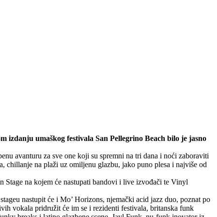
 izdanju umaškog festivala San Pellegrino Beach bilo je jasno
enu avanturu za sve one koji su spremni na tri dana i noći zaboraviti
, chillanje na plaži uz omiljenu glazbu, jako puno plesa i najviše od
ain Stage na kojem će nastupati bandovi i live izvođači te Vinyl
stageu nastupit će i Mo’ Horizons, njemački acid jazz duo, poznat po
vih vokala pridružit će im se i rezidenti festivala, britanska funk
unky breaks i latino glazbene scene, Jayl Funk, nu-funk inovator iz