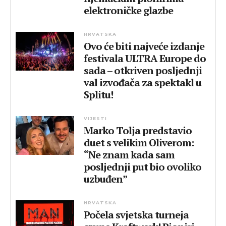
elektroničke glazbe
HRVATSKA
Ovo će biti najveće izdanje
festivala ULTRA Europe do
sada – otkriven posljednji
val izvođača za spektakl u
Splitu!
VIJESTI
Marko Tolja predstavio
duet s velikim Oliverom:
“Ne znam kada sam
posljednji put bio ovoliko
uzbuđen”
HRVATSKA
Počela svjetska turneja