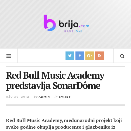
Red Bull Music Academy
predstavlja SonarDôme
OŽU 30, 2012
by
ADMIN
in
SVIJET
Red Bull Music Academy, međunarodni projekt koji
svake godine okuplja producente i glazbenike iz