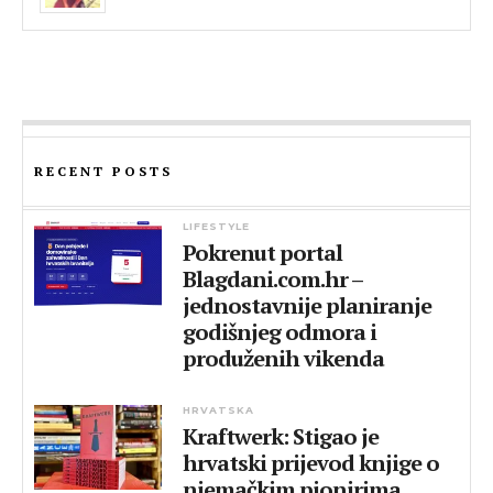
RECENT POSTS
LIFESTYLE
Pokrenut portal
Blagdani.com.hr –
jednostavnije planiranje
godišnjeg odmora i
produženih vikenda
HRVATSKA
Kraftwerk: Stigao je
hrvatski prijevod knjige o
njemačkim pionirima