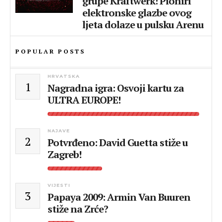
grupe Kraftwerk! Pioniri
elektronske glazbe ovog
ljeta dolaze u pulsku Arenu
POPULAR POSTS
HRVATSKA
1
Nagradna igra: Osvoji kartu za
ULTRA EUROPE!
NAJAVE
2
Potvrđeno: David Guetta stiže u
Zagreb!
VIJESTI
3
Papaya 2009: Armin Van Buuren
stiže na Zrće?