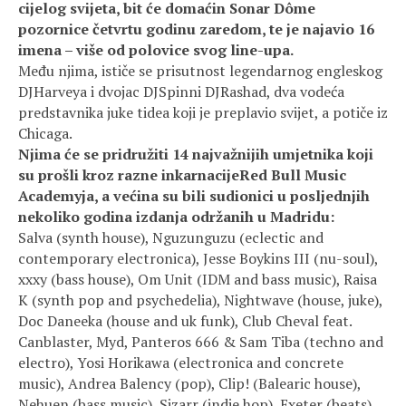
cijelog svijeta, bit će domaćin Sonar Dôme
pozornice četvrtu godinu zaredom, te je najavio 16
imena – više od polovice svog line-upa.
Među njima, ističe se prisutnost legendarnog engleskog
DJHarveya i dvojac DJSpinni DJRashad, dva vodeća
predstavnika juke tidea koji je preplavio svijet, a potiče iz
Chicaga.
Njima će se pridružiti 14 najvažnijih umjetnika koji
su prošli kroz razne inkarnacijeRed Bull Music
Academyja, a većina su bili sudionici u posljednjih
nekoliko godina izdanja održanih u Madridu:
Salva (synth house), Nguzunguzu (eclectic and
contemporary electronica), Jesse Boykins III (nu-soul),
xxxy (bass house), Om Unit (IDM and bass music), Raisa
K (synth pop and psychedelia), Nightwave (house, juke),
Doc Daneeka (house and uk funk), Club Cheval feat.
Canblaster, Myd, Panteros 666 & Sam Tiba (techno and
electro), Yosi Horikawa (electronica and concrete
music), Andrea Balency (pop), Clip! (Balearic house),
Nehuen (bass music), Sizarr (indie hop), Exeter (beats),