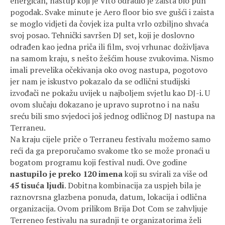
energičan, nastup koji je Vito odradio je zaista bio pun
pogodak. Svake minute je Aero floor bio sve gušći i zaista
se moglo vidjeti da čovjek iza pulta vrlo ozbiljno shvaća
svoj posao. Tehnički savršen DJ set, koji je doslovno
odrađen kao jedna priča ili film, svoj vrhunac doživljava
na samom kraju, s nešto žešćim house zvukovima. Nismo
imali prevelika očekivanja oko ovog nastupa, pogotovo
jer nam je iskustvo pokazalo da se odlični studijski
izvođači ne pokažu uvijek u najboljem svjetlu kao DJ-i. U
ovom slučaju dokazano je upravo suprotno i na našu
sreću bili smo svjedoci još jednog odličnog DJ nastupa na
Terraneu.
Na kraju cijele priče o Terraneu festivalu možemo samo
reći da ga preporučamo svakome tko se može pronaći u
bogatom programu koji festival nudi. Ove godine
nastupilo je preko 120 imena
koji su svirali za više od
45 tisuća ljudi
. Dobitna kombinacija za uspjeh bila je
raznovrsna glazbena ponuda, datum, lokacija i odlična
organizacija. Ovom prilikom Brija Dot Com se zahvljuje
Terreneo festivalu na suradnji te organizatorima želi