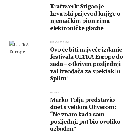
Kraftwerk: Stigao je
hrvatski prijevod knjige o
njemačkim pionirima
elektroničke glazbe
HRVATSKA
Ovo će biti najveće izdanje
festivala ULTRA Europe do
sada – otkriven posljednji
val izvođača za spektakl u
Splitu!
VIJESTI
Marko Tolja predstavio
duet s velikim Oliverom:
“Ne znam kada sam
posljednji put bio ovoliko
uzbuđen”