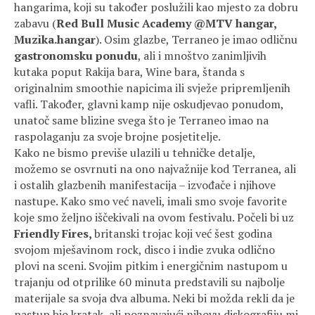
hangarima, koji su također poslužili kao mjesto za dobru
zabavu (
Red Bull Music Academy @MTV hangar,
Muzika.hangar
). Osim glazbe, Terraneo je imao odličnu
gastronomsku ponudu
, ali i mnoštvo zanimljivih
kutaka poput Rakija bara, Wine bara, štanda s
originalnim smoothie napicima ili svježe pripremljenih
vafli. Također, glavni kamp nije oskudjevao ponudom,
unatoč same blizine svega što je Terraneo imao na
raspolaganju za svoje brojne posjetitelje.
Kako ne bismo previše ulazili u tehničke detalje,
možemo se osvrnuti na ono najvažnije kod Terranea, ali
i ostalih glazbenih manifestacija – izvođače i njihove
nastupe. Kako smo već naveli, imali smo svoje favorite
koje smo željno iščekivali na ovom festivalu. Počeli bi uz
Friendly Fires,
britanski trojac koji već šest godina
svojom mješavinom rock, disco i indie zvuka odlično
plovi na sceni. Svojim pitkim i energičnim nastupom u
trajanju od otprilike 60 minuta predstavili su najbolje
materijale sa svoja dva albuma. Neki bi možda rekli da je
nastup bio kratak, ali poznavajući njhovu diskografiju mi