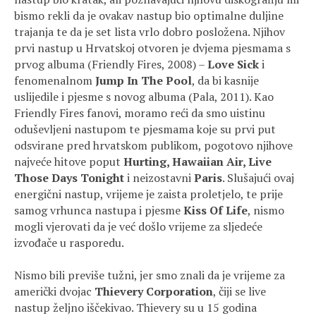
bismo rekli da je ovakav nastup bio optimalne duljine
trajanja te da je set lista vrlo dobro posložena. Njihov
prvi nastup u Hrvatskoj otvoren je dvjema pjesmama s
prvog albuma (Friendly Fires, 2008) –
Love Sick
i
fenomenalnom
Jump In The Pool
, da bi kasnije
uslijedile i pjesme s novog albuma (Pala, 2011). Kao
Friendly Fires fanovi, moramo reći da smo uistinu
oduševljeni nastupom te pjesmama koje su prvi put
odsvirane pred hrvatskom publikom, pogotovo njihove
najveće hitove poput
Hurting, Hawaiian Air, Live
Those Days Tonight
i neizostavni
Paris
. Slušajući ovaj
energični nastup, vrijeme je zaista proletjelo, te prije
samog vrhunca nastupa i pjesme
Kiss Of Life
, nismo
mogli vjerovati da je već došlo vrijeme za sljedeće
izvođače u rasporedu.
Nismo bili previše tužni, jer smo znali da je vrijeme za
američki dvojac
Thievery Corporation
, čiji se live
nastup željno iščekivao. Thievery su u 15 godina