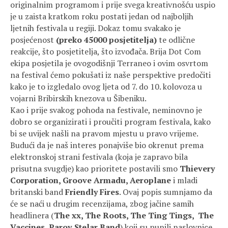
originalnim programom i prije svega kreativnošću uspio
je u zaista kratkom roku postati jedan od najboljih
ljetnih festivala u regiji. Dokaz tomu svakako je
posjećenost
(preko 45000 posjetitelja)
te odlične
reakcije, što posjetitelja, što izvođača. Brija Dot Com
ekipa posjetila je ovogodišnji Terraneo i ovim osvrtom
na festival ćemo pokušati iz naše perspektive predočiti
kako je to izgledalo ovog ljeta od 7. do 10. kolovoza u
vojarni Bribirskih knezova u Šibeniku.
Kao i prije svakog pohoda na festivale, neminovno je
dobro se organizirati i proučiti program festivala, kako
bi se uvijek našli na pravom mjestu u pravo vrijeme.
Budući da je naš interes ponajviše bio okrenut prema
elektronskoj strani festivala (koja je zapravo bila
prisutna svugdje) kao prioritete postavili smo
Thievery
Corporation, Groove Armadu, Aeroplane
i mladi
britanski band
Friendly Fires
. Ovaj popis sumnjamo da
će se naći u drugim recenzijama, zbog jačine samih
headlinera (
The xx, The Roots, The Ting Tings, The
Vaccines, Parov Stelar Band
) koji su punili naslovnice