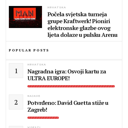
HRVATSKA
Počela svjetska turneja
grupe Kraftwerk! Pioniri
elektronske glazbe ovog
ljeta dolaze u pulsku Arenu
POPULAR POSTS
HRVATSKA
1
Nagradna igra: Osvoji kartu za
ULTRA EUROPE!
NAJAVE
2
Potvrđeno: David Guetta stiže u
Zagreb!
VIJESTI