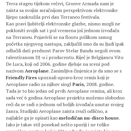
Terra stageu tijekom večeri, Groove Armada nam je
zaista sa svojim mračnijom perspektivom elektronike
lijepo zaokružila prvi dan Terraneo festivala.
Kao pravi ljubitelji elektronske glazbe, nismo mogli ne
pokloniti svojih sat i pol vremena još jednom izvođaču
na Terraneu. Pojavivši se na flooru prilikom samog
početka njegovog nastupa, zaključili smo da su ljudi ipak
odlučili dati prednost Parov Stelar Bandu negoli ovom
talentiranom DJ-u i producentu. Riječ je Belgijancu Vito
De Luca, koji od 2006. godine djeluje na sceni pod
nazivom
Aeroplane
. Zanimljiva činjenica je da smo se s
Friendly Fires
upoznali upravo kroz remix koji je
Aeroplane radio za njihov singl
Paris
, 2008. godine.
Tada je to bio jedan od prvih Aeroplane remixa, ali kroz
sada već 6 godina Aeroplane projekta možemo slobodno
reći da se radi o jednom od boljih izvođača unutar svojeg
žanra. Studijski Aeroplane zaista zvuči odlično, a
najlakše ga je opisati kao
melodičan nu-disco house
.
Iako je takav stil ponekad nešto sporiji i ne toliko