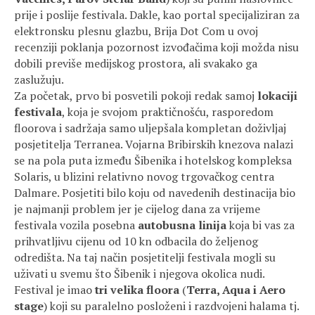
prije i poslije festivala. Dakle, kao portal specijaliziran za
elektronsku plesnu glazbu, Brija Dot Com u ovoj
recenziji poklanja pozornost izvođačima koji možda nisu
dobili previše medijskog prostora, ali svakako ga
zaslužuju.
Za početak, prvo bi posvetili pokoji redak samoj
lokaciji
festivala
, koja je svojom praktičnošću, rasporedom
floorova i sadržaja samo uljepšala kompletan doživljaj
posjetitelja Terranea. Vojarna Bribirskih knezova nalazi
se na pola puta između Šibenika i hotelskog kompleksa
Solaris, u blizini relativno novog trgovačkog centra
Dalmare. Posjetiti bilo koju od navedenih destinacija bio
je najmanji problem jer je cijelog dana za vrijeme
festivala vozila posebna
autobusna linija
koja bi vas za
prihvatljivu cijenu od 10 kn odbacila do željenog
odredišta. Na taj način posjetitelji festivala mogli su
uživati u svemu što Šibenik i njegova okolica nudi.
Festival je imao
tri velika floora
(
Terra, Aqua i Aero
stage
) koji su paralelno posloženi i razdvojeni halama tj.