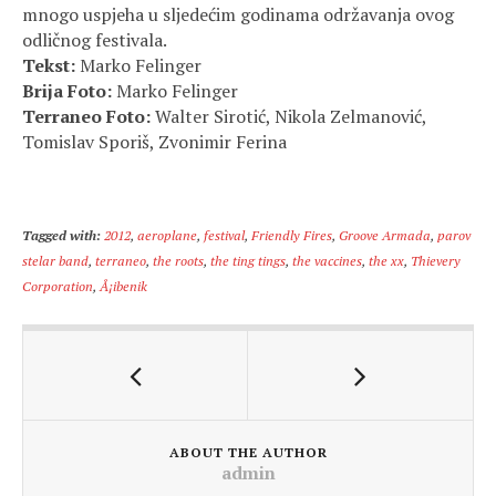
mnogo uspjeha u sljedećim godinama održavanja ovog
odličnog festivala.
Tekst:
Marko Felinger
Brija Foto:
Marko Felinger
Terraneo Foto:
Walter Sirotić, Nikola Zelmanović,
Tomislav Sporiš, Zvonimir Ferina
Tagged with:
2012
,
aeroplane
,
festival
,
Friendly Fires
,
Groove Armada
,
parov
stelar band
,
terraneo
,
the roots
,
the ting tings
,
the vaccines
,
the xx
,
Thievery
Corporation
,
Å¡ibenik
ABOUT THE AUTHOR
admin