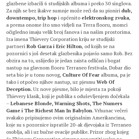
glazbene izbacili 6 studijskih albuma i preko 30 singlova.
Za njih se bez ikakve sumnje može reći da su pioniri
dub,
downtempo, trip hop
i općenito
elektronskog zvuka
,
a prema onome što smo vidjeli na Terra flooru, momci
očigledno imaju velik broj fanova i na našim prostorima.
Iza imena Thievery Corporation kriju se studijski
partneri
Rob Garza i Eric Hilton
, od kojih se na
pozornici s još desetak glazbenika pojavio samo Rob. Bez
obzira na to, uslijedio je jedan zaista odličan i bogat
nastup na glavnom flooru Terraneo festivala. Dobar dio
seta bio je u tonu novog,
Culture Of Fear
albuma, pa je
tako i otpočeo njihov nastup, uz pjesmu
Web Of
Deception.
Uz nove pjesme, bilo je mjesta za pokoji
Thievery klasik, koji je publika s oduševljenjem dočekala
–
Lebanese Blonde, Warning Shots, The Numers
Game i The Richest Man In Babylon
. Vrhunac večeri
svakako pripisujemo ovim originalnim Amerikancima,
koje su s pozornice ispratile 20-ak djevojaka iz Terraneo
osoblja, ali i uz bučne ovacije publike. Prizor zbog kojeg