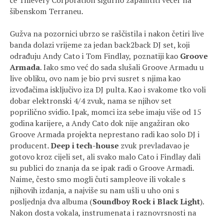
će Thievery Corporation sigurno zapamtiti večer na
šibenskom Terraneu.
Gužva na pozornici ubrzo se raščistila i nakon četiri live
banda dolazi vrijeme za jedan back2back DJ set, koji
odrađuju Andy Cato i Tom Findlay, poznatiji kao
Groove
Armada
. Iako smo već do sada slušali Groove Armadu u
live obliku, ovo nam je bio prvi susret s njima kao
izvođačima isključivo iza DJ pulta. Kao i svakome tko voli
dobar elektronski 4/4 zvuk, nama se njihov set
poprilično svidio. Ipak, momci iza sebe imaju više od 15
godina karijere, a Andy Cato dok nije angažiran oko
Groove Armada projekta neprestano radi kao solo DJ i
producent.
Deep i tech-house
zvuk prevladavao je
gotovo kroz cijeli set, ali svako malo Cato i Findlay dali
su publici do znanja da se ipak radi o Groove Armadi.
Naime, često smo mogli čuti sampleove ili vokale s
njihovih izdanja, a najviše su nam ušli u uho oni s
posljednja dva albuma (
Soundboy Rock i Black Light
).
Nakon dosta vokala, instrumenata i raznovrsnosti na