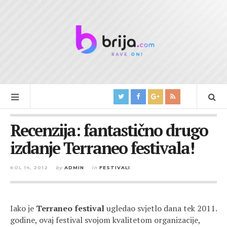
Recenzija: fantastično drugo
izdanje Terraneo festivala!
KOL 14, 2012
by
ADMIN
in
FESTIVALI
Iako je
Terraneo festival
ugledao svjetlo dana tek 2011.
godine, ovaj festival svojom kvalitetom organizacije,