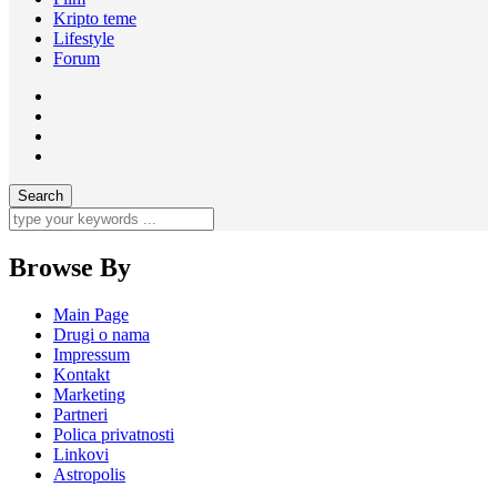
Kripto teme
Lifestyle
Forum
Browse By
Main Page
Drugi o nama
Impressum
Kontakt
Marketing
Partneri
Polica privatnosti
Linkovi
Astropolis