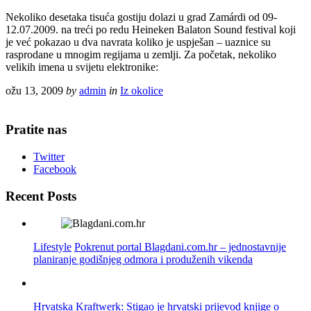
Nekoliko desetaka tisuća gostiju dolazi u grad Zamárdi od 09-
12.07.2009. na treći po redu Heineken Balaton Sound festival koji
je već pokazao u dva navrata koliko je uspješan – uaznice su
rasprodane u mnogim regijama u zemlji. Za početak, nekoliko
velikih imena u svijetu elektronike:
ožu 13, 2009
by
admin
in
Iz okolice
Pratite nas
Twitter
Facebook
Recent Posts
Lifestyle
Pokrenut portal Blagdani.com.hr – jednostavnije
planiranje godišnjeg odmora i produženih vikenda
Hrvatska
Kraftwerk: Stigao je hrvatski prijevod knjige o