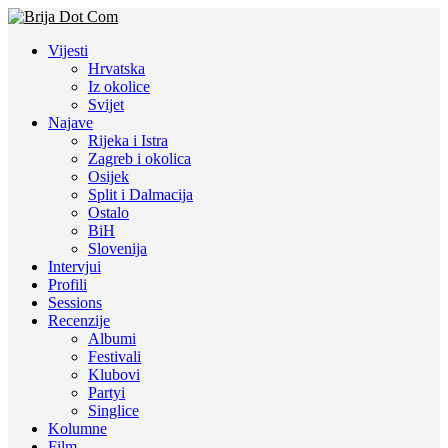
Vijesti
Hrvatska
Iz okolice
Svijet
Najave
Rijeka i Istra
Zagreb i okolica
Osijek
Split i Dalmacija
Ostalo
BiH
Slovenija
Intervjui
Profili
Sessions
Recenzije
Albumi
Festivali
Klubovi
Partyi
Singlice
Kolumne
Film