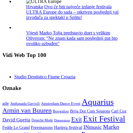
Hrvatska
Ovo će biti najveće izdanje festivala
ULTRA Europe do sada – otkriven posljednji val
izvođača za spektakl u Splitu!
Vijesti
Marko Tolja predstavio duet s velikim
Oliverom: “Ne znam kada sam posljednji put bio
ovoliko uzbuđen”
Vidi Web Top 100
Studio Dentistico Fiume Croazia
Oznake
Aquarius
ade
Amsterdam Dance Event
Ambasada Gavioli
Armin van Buuren
Carl Cox
Boogaloo
Brija Dot Com Sessions
Exit Festival
Exit
David Guetta
Depeche Mode
Dimensions
Marko
INmusic
Freemasons
Hartera festival
Fedde Le Grand