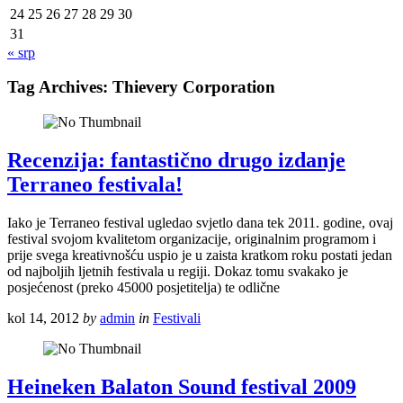
24
25
26
27
28
29
30
31
« srp
Tag Archives:
Thievery Corporation
Recenzija: fantastično drugo izdanje
Terraneo festivala!
Iako je Terraneo festival ugledao svjetlo dana tek 2011. godine, ovaj
festival svojom kvalitetom organizacije, originalnim programom i
prije svega kreativnošću uspio je u zaista kratkom roku postati jedan
od najboljih ljetnih festivala u regiji. Dokaz tomu svakako je
posjećenost (preko 45000 posjetitelja) te odlične
kol 14, 2012
by
admin
in
Festivali
Heineken Balaton Sound festival 2009