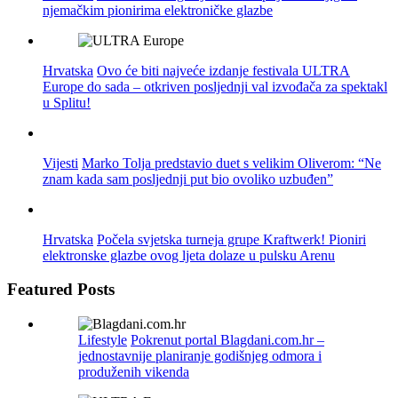
njemačkim pionirima elektroničke glazbe
Hrvatska
Ovo će biti najveće izdanje festivala ULTRA
Europe do sada – otkriven posljednji val izvođača za spektakl
u Splitu!
Vijesti
Marko Tolja predstavio duet s velikim Oliverom: “Ne
znam kada sam posljednji put bio ovoliko uzbuđen”
Hrvatska
Počela svjetska turneja grupe Kraftwerk! Pioniri
elektronske glazbe ovog ljeta dolaze u pulsku Arenu
Featured Posts
Lifestyle
Pokrenut portal Blagdani.com.hr –
jednostavnije planiranje godišnjeg odmora i
produženih vikenda