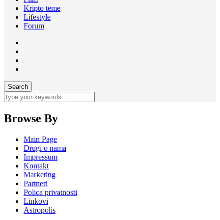
Kripto teme
Lifestyle
Forum
Browse By
Main Page
Drugi o nama
Impressum
Kontakt
Marketing
Partneri
Polica privatnosti
Linkovi
Astropolis