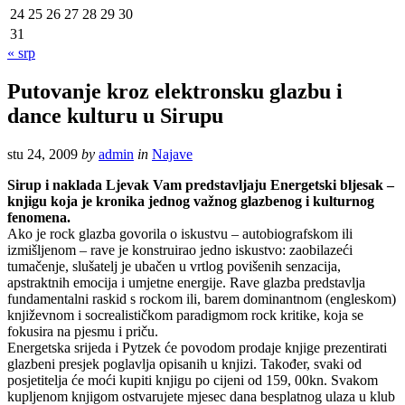
24
25
26
27
28
29
30
31
« srp
Putovanje kroz elektronsku glazbu i
dance kulturu u Sirupu
stu 24, 2009
by
admin
in
Najave
Sirup i naklada Ljevak Vam predstavljaju Energetski bljesak –
knjigu koja je kronika jednog važnog glazbenog i kulturnog
fenomena.
Ako je rock glazba govorila o iskustvu – autobiografskom ili
izmišljenom – rave je konstruirao jedno iskustvo: zaobilazeći
tumačenje, slušatelj je ubačen u vrtlog povišenih senzacija,
apstraktnih emocija i umjetne energije. Rave glazba predstavlja
fundamentalni raskid s rockom ili, barem dominantnom (engleskom)
književnom i socrealističkom paradigmom rock kritike, koja se
fokusira na pjesmu i priču.
Energetska srijeda i Pytzek će povodom prodaje knjige prezentirati
glazbeni presjek poglavlja opisanih u knjizi. Također, svaki od
posjetitelja će moći kupiti knjigu po cijeni od 159, 00kn. Svakom
kupljenom knjigom ostvarujete mjesec dana besplatnog ulaza u klub