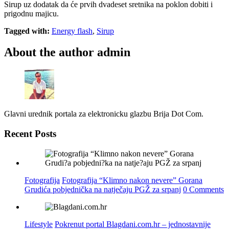
Sirup uz dodatak da će prvih dvadeset sretnika na poklon dobiti i
prigodnu majicu.
Tagged with:
Energy flash
,
Sirup
About the author
admin
Glavni urednik portala za elektronicku glazbu Brija Dot Com.
Recent Posts
Fotografija
Fotografija “Klimno nakon nevere” Gorana
Grudića pobjednička na natječaju PGŽ za srpanj
0 Comments
Lifestyle
Pokrenut portal Blagdani.com.hr – jednostavnije