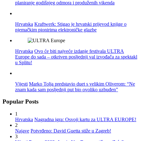
planiranje godišnjeg odmora i produženih vikenda
Hrvatska
Kraftwerk: Stigao je hrvatski prijevod knjige o
njemačkim pionirima elektroničke glazbe
Hrvatska
Ovo će biti najveće izdanje festivala ULTRA
Europe do sada – otkriven posljednji val izvođača za spektakl
u Splitu!
Vijesti
Marko Tolja predstavio duet s velikim Oliverom: “Ne
znam kada sam posljednji put bio ovoliko uzbuđen”
Popular Posts
1
Hrvatska
Nagradna igra: Osvoji kartu za ULTRA EUROPE!
2
Najave
Potvrđeno: David Guetta stiže u Zagreb!
3