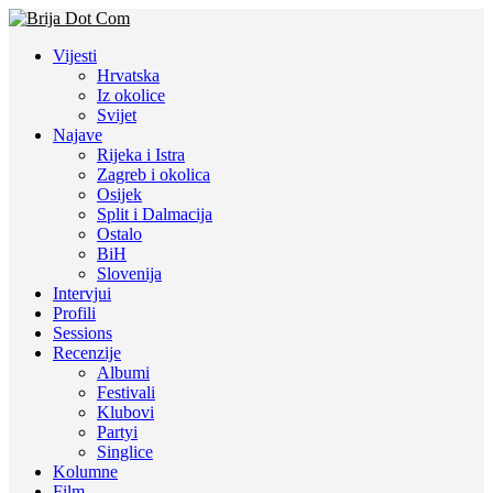
Vijesti
Hrvatska
Iz okolice
Svijet
Najave
Rijeka i Istra
Zagreb i okolica
Osijek
Split i Dalmacija
Ostalo
BiH
Slovenija
Intervjui
Profili
Sessions
Recenzije
Albumi
Festivali
Klubovi
Partyi
Singlice
Kolumne
Film