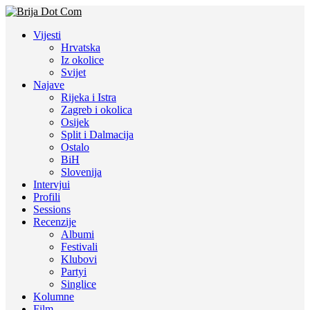
Vijesti
Hrvatska
Iz okolice
Svijet
Najave
Rijeka i Istra
Zagreb i okolica
Osijek
Split i Dalmacija
Ostalo
BiH
Slovenija
Intervjui
Profili
Sessions
Recenzije
Albumi
Festivali
Klubovi
Partyi
Singlice
Kolumne
Film