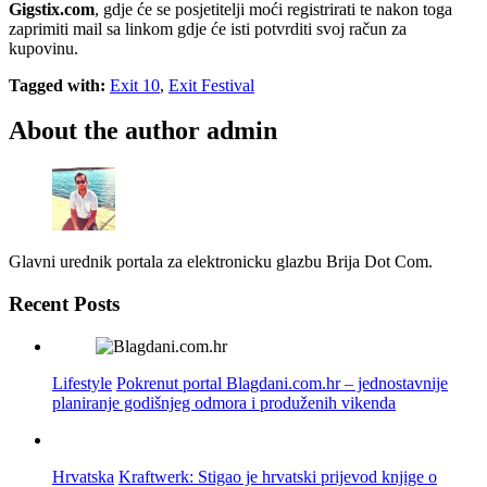
Gigstix.com
, gdje će se posjetitelji moći registrirati te nakon toga
zaprimiti mail sa linkom gdje će isti potvrditi svoj račun za
kupovinu.
Tagged with:
Exit 10
,
Exit Festival
About the author
admin
Glavni urednik portala za elektronicku glazbu Brija Dot Com.
Recent Posts
Lifestyle
Pokrenut portal Blagdani.com.hr – jednostavnije
planiranje godišnjeg odmora i produženih vikenda
Hrvatska
Kraftwerk: Stigao je hrvatski prijevod knjige o