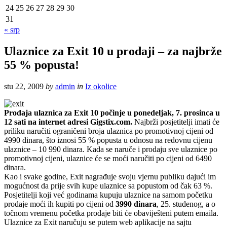
24
25
26
27
28
29
30
31
« srp
Ulaznice za Exit 10 u prodaji – za najbrže
55 % popusta!
stu 22, 2009
by
admin
in
Iz okolice
Prodaja ulaznica za Exit 10 počinje u ponedeljak, 7. prosinca u
12 sati na internet adresi Gigstix.com.
Najbrži posjetitelji imati će
priliku naručiti ograničeni broja ulaznica po promotivnoj cijeni od
4990 dinara, što iznosi 55 % popusta u odnosu na redovnu cijenu
ulaznice – 10 990 dinara. Kada se naruče i prodaju sve ulaznice po
promotivnoj cijeni, ulaznice će se moći naručiti po cijeni od 6490
dinara.
Kao i svake godine, Exit nagrađuje svoju vjernu publiku dajući im
mogućnost da prije svih kupe ulaznice sa popustom od čak 63 %.
Posjetitelji koji već godinama kupuju ulaznice na samom početku
prodaje moći ih kupiti po cijeni od
3990 dinara
, 25. studenog, a o
točnom vremenu početka prodaje biti će obaviješteni putem emaila.
Ulaznice za Exit naručuju se putem web aplikacije na sajtu