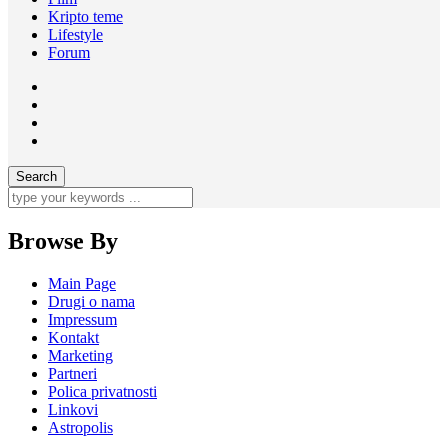
Kripto teme
Lifestyle
Forum
Browse By
Main Page
Drugi o nama
Impressum
Kontakt
Marketing
Partneri
Polica privatnosti
Linkovi
Astropolis