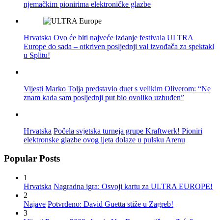
njemačkim pionirima elektroničke glazbe
Hrvatska
Ovo će biti najveće izdanje festivala ULTRA
Europe do sada – otkriven posljednji val izvođača za spektakl
u Splitu!
Vijesti
Marko Tolja predstavio duet s velikim Oliverom: “Ne
znam kada sam posljednji put bio ovoliko uzbuđen”
Hrvatska
Počela svjetska turneja grupe Kraftwerk! Pioniri
elektronske glazbe ovog ljeta dolaze u pulsku Arenu
Popular Posts
1
Hrvatska
Nagradna igra: Osvoji kartu za ULTRA EUROPE!
2
Najave
Potvrđeno: David Guetta stiže u Zagreb!
3