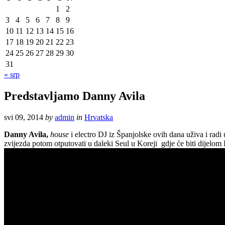
1
2
3
4
5
6
7
8
9
10
11
12
13
14
15
16
17
18
19
20
21
22
23
24
25
26
27
28
29
30
31
« srp
Predstavljamo Danny Avila
svi 09, 2014
by
admin
in
Hrvatska
Danny Avila,
house
i electro DJ iz Španjolske ovih dana uživa i rad
zvijezda potom otputovati u daleki Seul u Koreji gdje će biti dijelo