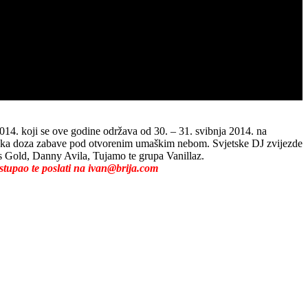
014. koji se ove godine održava od 30. – 31. svibnja 2014. na
truka doza zabave pod otvorenim umaškim nebom. Svjetske DJ zvijezde
s Gold, Danny Avila, Tujamo te grupa Vanillaz.
astupao te poslati na ivan@brija.com