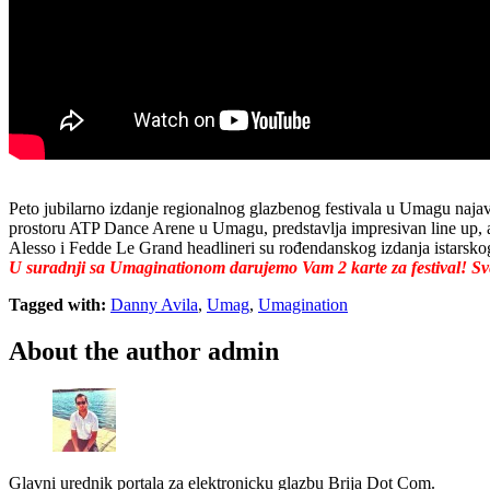
Peto jubilarno izdanje regionalnog glazbenog festivala u Umagu najav
prostoru ATP Dance Arene u Umagu, predstavlja impresivan line up, 
Alesso i Fedde Le Grand headlineri su rođendanskog izdanja istarsko
U suradnji sa Umaginationom darujemo Vam 2 karte za festival! Sve š
Tagged with:
Danny Avila
,
Umag
,
Umagination
About the author
admin
Glavni urednik portala za elektronicku glazbu Brija Dot Com.