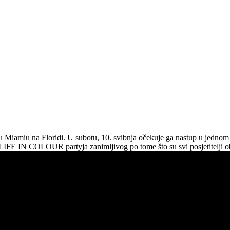
i u Miamiu na Floridi. U subotu, 10. svibnja očekuje ga nastup u jedn
m LIFE IN COLOUR partyja zanimljivog po tome što su svi posjetitelji o