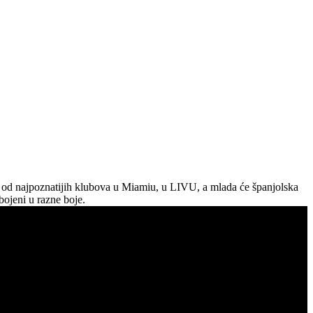
om od najpoznatijih klubova u Miamiu, u LIVU, a mlada će španjolska
bojeni u razne boje.