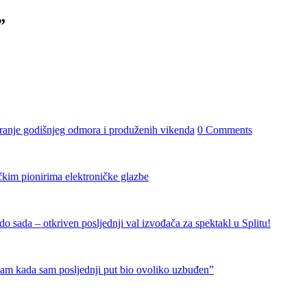
”
iranje godišnjeg odmora i produženih vikenda
0 Comments
čkim pionirima elektroničke glazbe
 sada – otkriven posljednji val izvođača za spektakl u Splitu!
nam kada sam posljednji put bio ovoliko uzbuđen”