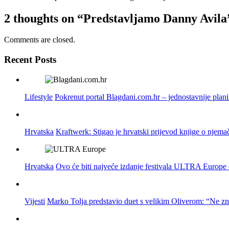
2 thoughts on
“Predstavljamo Danny Avila
Comments are closed.
Recent Posts
Lifestyle
Pokrenut portal Blagdani.com.hr – jednostavnije plan
Hrvatska
Kraftwerk: Stigao je hrvatski prijevod knjige o njema
Hrvatska
Ovo će biti najveće izdanje festivala ULTRA Europe do
Vijesti
Marko Tolja predstavio duet s velikim Oliverom: “Ne z