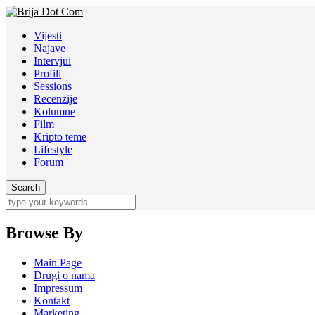
Vijesti
Najave
Intervjui
Profili
Sessions
Recenzije
Kolumne
Film
Kripto teme
Lifestyle
Forum
Browse By
Main Page
Drugi o nama
Impressum
Kontakt
Marketing