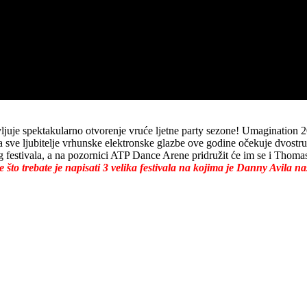
ljuje spektakularno otvorenje vruće ljetne party sezone! Umagination 2
a sve ljubitelje vrhunske elektronske glazbe ove godine očekuje dvos
g festivala, a na pozornici ATP Dance Arene pridružit će im se i Thoma
to trebate je napisati 3 velika festivala na kojima je Danny Avila n