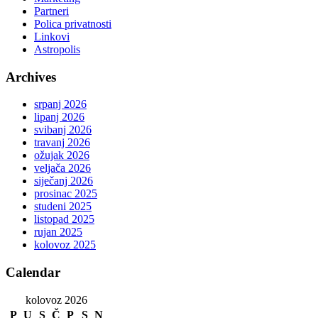
Partneri
Polica privatnosti
Linkovi
Astropolis
Archives
srpanj 2026
lipanj 2026
svibanj 2026
travanj 2026
ožujak 2026
veljača 2026
siječanj 2026
prosinac 2025
studeni 2025
listopad 2025
rujan 2025
kolovoz 2025
Calendar
kolovoz 2026
P
U
S
Č
P
S
N