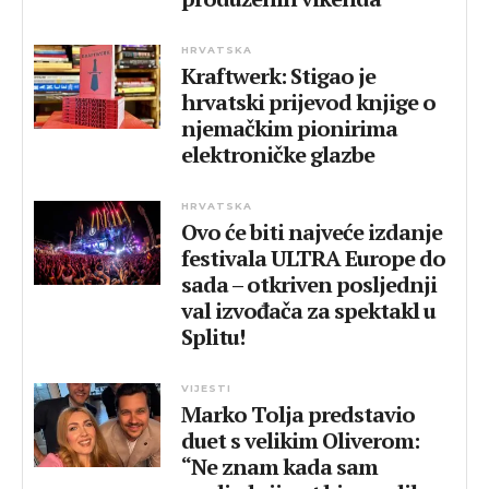
HRVATSKA
Kraftwerk: Stigao je
hrvatski prijevod knjige o
njemačkim pionirima
elektroničke glazbe
HRVATSKA
Ovo će biti najveće izdanje
festivala ULTRA Europe do
sada – otkriven posljednji
val izvođača za spektakl u
Splitu!
VIJESTI
Marko Tolja predstavio
duet s velikim Oliverom:
“Ne znam kada sam