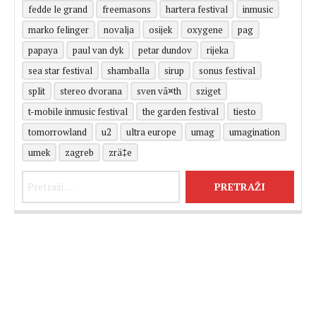
fedde le grand
freemasons
hartera festival
inmusic
marko felinger
novalja
osijek
oxygene
pag
papaya
paul van dyk
petar dundov
rijeka
sea star festival
shamballa
sirup
sonus festival
split
stereo dvorana
sven vã¤th
sziget
t-mobile inmusic festival
the garden festival
tiesto
tomorrowland
u2
ultra europe
umag
umagination
umek
zagreb
zrä‡e
Pretraži: