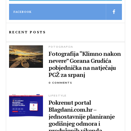
FACEBOOK
RECENT POSTS
FOTOGRAFIJA
Fotografija “Klimno nakon
nevere” Gorana Grudića
pobjednička na natječaju
PGŽ za srpanj
0 COMMENTS
LIFESTYLE
Pokrenut portal
Blagdani.com.hr –
jednostavnije planiranje
godišnjeg odmora i
produženih vikenda