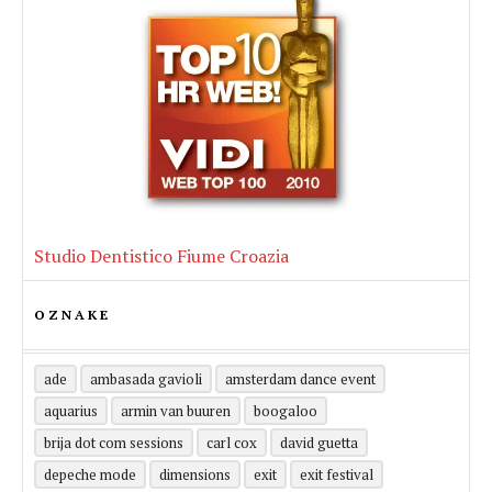
Studio Dentistico Fiume Croazia
OZNAKE
ade
ambasada gavioli
amsterdam dance event
aquarius
armin van buuren
boogaloo
brija dot com sessions
carl cox
david guetta
depeche mode
dimensions
exit
exit festival