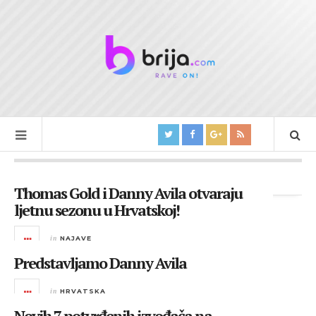
Tag Archives:
Danny Avila
Thomas Gold i Danny Avila otvaraju
ljetnu sezonu u Hrvatskoj!
in
NAJAVE
Predstavljamo Danny Avila
in
HRVATSKA
Novih 7 potvrđenih izvođača na