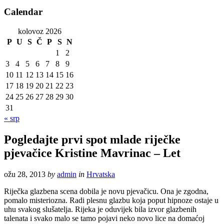
Calendar
kolovoz 2026
P
U
S
Č
P
S
N
1
2
3
4
5
6
7
8
9
10
11
12
13
14
15
16
17
18
19
20
21
22
23
24
25
26
27
28
29
30
31
« srp
Pogledajte prvi spot mlade riječke
pjevačice Kristine Mavrinac – Let
ožu 28, 2013
by
admin
in
Hrvatska
Riječka glazbena scena dobila je novu pjevačicu. Ona je zgodna,
pomalo misteriozna. Radi plesnu glazbu koja poput hipnoze ostaje u
uhu svakog slušatelja. Rijeka je oduvijek bila izvor glazbenih
talenata i svako malo se tamo pojavi neko novo lice na domaćoj