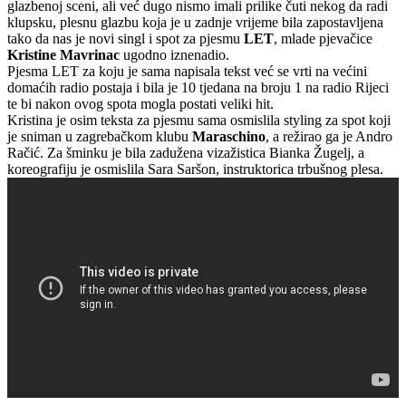
glazbenoj sceni, ali već dugo nismo imali prilike čuti nekog da radi
klupsku, plesnu glazbu koja je u zadnje vrijeme bila zapostavljena
tako da nas je novi singl i spot za pjesmu
LET
, mlade pjevačice
Kristine Mavrinac
ugodno iznenadio.
Pjesma LET za koju je sama napisala tekst već se vrti na većini
domaćih radio postaja i bila je 10 tjedana na broju 1 na radio Rijeci
te bi nakon ovog spota mogla postati veliki hit.
Kristina je osim teksta za pjesmu sama osmislila styling za spot koji
je sniman u zagrebačkom klubu
Maraschino
, a režirao ga je Andro
Račić. Za šminku je bila zadužena vizažistica Bianka Žugelj, a
koreografiju je osmislila Sara Saršon, instruktorica trbušnog plesa.