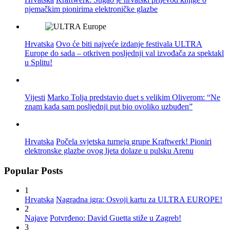
njemačkim pionirima elektroničke glazbe
Hrvatska
Ovo će biti najveće izdanje festivala ULTRA
Europe do sada – otkriven posljednji val izvođača za spektakl
u Splitu!
Vijesti
Marko Tolja predstavio duet s velikim Oliverom: “Ne
znam kada sam posljednji put bio ovoliko uzbuđen”
Hrvatska
Počela svjetska turneja grupe Kraftwerk! Pioniri
elektronske glazbe ovog ljeta dolaze u pulsku Arenu
Popular Posts
1
Hrvatska
Nagradna igra: Osvoji kartu za ULTRA EUROPE!
2
Najave
Potvrđeno: David Guetta stiže u Zagreb!
3