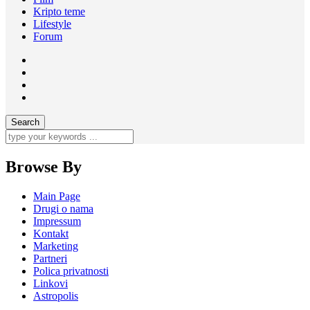
Kripto teme
Lifestyle
Forum
Browse By
Main Page
Drugi o nama
Impressum
Kontakt
Marketing
Partneri
Polica privatnosti
Linkovi
Astropolis