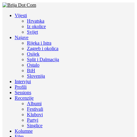
Vijesti
Hrvatska
Iz okolice
Svijet
Najave
Rijeka i Istra
Zagreb i okolica
Osijek
Split i Dalmacija
Ostalo
BiH
Slovenija
Intervjui
Profili
Sessions
Recenzije
Albumi
Festivali
Klubovi
Partyi
Singlice
Kolumne
Film