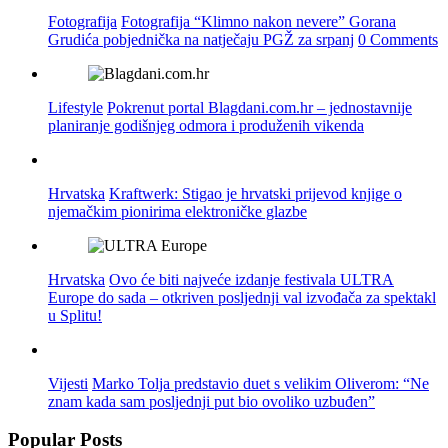
Fotografija
Fotografija “Klimno nakon nevere” Gorana
Grudića pobjednička na natječaju PGŽ za srpanj
0 Comments
Lifestyle
Pokrenut portal Blagdani.com.hr – jednostavnije
planiranje godišnjeg odmora i produženih vikenda
Hrvatska
Kraftwerk: Stigao je hrvatski prijevod knjige o
njemačkim pionirima elektroničke glazbe
Hrvatska
Ovo će biti najveće izdanje festivala ULTRA
Europe do sada – otkriven posljednji val izvođača za spektakl
u Splitu!
Vijesti
Marko Tolja predstavio duet s velikim Oliverom: “Ne
znam kada sam posljednji put bio ovoliko uzbuđen”
Popular Posts