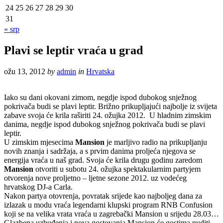
24
25
26
27
28
29
30
31
« srp
Plavi se leptir vraća u grad
ožu 13, 2012
by
admin
in
Hrvatska
Iako su dani okovani zimom, negdje ispod dubokog snježnog
pokrivača budi se plavi leptir. Brižno prikupljajući najbolje iz svijeta
zabave svoja će krila raširiti 24. ožujka 2012. U hladnim zimskim
danima, negdje ispod dubokog snježnog pokrivača budi se plavi
leptir.
U zimskim mjesecima
Mansion
je marljivo radio na prikupljanju
novih znanja i sadržaja, a s prvim danima proljeća njegova se
energija vraća u naš grad. Svoja će krila drugu godinu zaredom
Mansion
otvoriti u subotu 24. ožujka spektakularnim partyjem
otvorenja nove proljetno – ljetne sezone 2012. uz vodećeg
hrvatskog DJ-a Carla.
Nakon partya otovrenja, povratak srijede kao najboljeg dana za
izlazak u modu vraća legendarni klupski program RNB Confusion
koji se na velika vrata vraća u zagrebački Mansion u srijedu 28.03…
Glazbena uzbuđenja i nova gostovanja Mansion će gostima nuditi