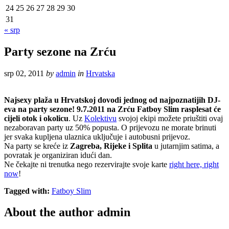
24
25
26
27
28
29
30
31
« srp
Party sezone na Zrću
srp 02, 2011
by
admin
in
Hrvatska
Najsexy plaža u Hrvatskoj dovodi jednog od najpoznatijih DJ-
eva na party sezone! 9.7.2011 na Zrću Fatboy Slim rasplesat će
cijeli otok i okolicu
. Uz
Kolektivu
svojoj ekipi možete priuštiti ovaj
nezaboravan party uz 50% popusta. O prijevozu ne morate brinuti
jer svaka kupljena ulaznica uključuje i autobusni prijevoz.
Na party se kreće iz
Zagreba, Rijeke i Splita
u jutarnjim satima, a
povratak je organiziran idući dan.
Ne čekajte ni trenutka nego rezervirajte svoje karte
right here, right
now
!
Tagged with:
Fatboy Slim
About the author
admin