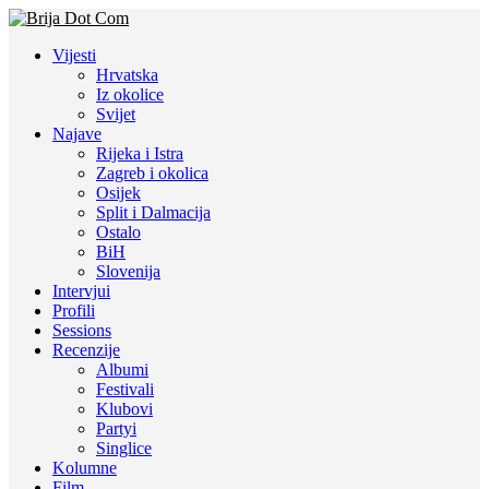
Vijesti
Hrvatska
Iz okolice
Svijet
Najave
Rijeka i Istra
Zagreb i okolica
Osijek
Split i Dalmacija
Ostalo
BiH
Slovenija
Intervjui
Profili
Sessions
Recenzije
Albumi
Festivali
Klubovi
Partyi
Singlice
Kolumne
Film