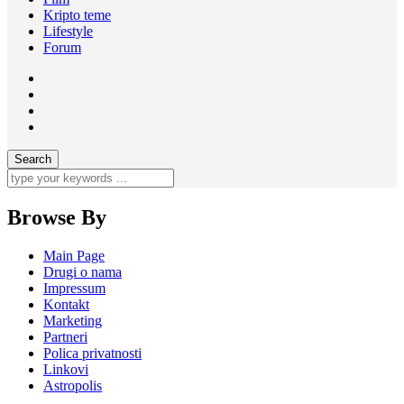
Kripto teme
Lifestyle
Forum
Browse By
Main Page
Drugi o nama
Impressum
Kontakt
Marketing
Partneri
Polica privatnosti
Linkovi
Astropolis