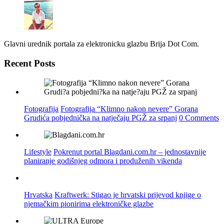
Glavni urednik portala za elektronicku glazbu Brija Dot Com.
Recent Posts
Fotografija
Fotografija “Klimno nakon nevere” Gorana
Grudića pobjednička na natječaju PGŽ za srpanj
0 Comments
Lifestyle
Pokrenut portal Blagdani.com.hr – jednostavnije
planiranje godišnjeg odmora i produženih vikenda
Hrvatska
Kraftwerk: Stigao je hrvatski prijevod knjige o
njemačkim pionirima elektroničke glazbe