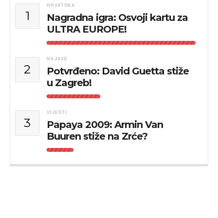
HRVATSKA
1
Nagradna igra: Osvoji kartu za
ULTRA EUROPE!
NAJAVE
2
Potvrđeno: David Guetta stiže
u Zagreb!
VIJESTI
3
Papaya 2009: Armin Van
Buuren stiže na Zrće?