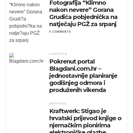
Fotografija “Klimno
nakon nevere” Gorana
Grudića pobjednička na
natječaju PGŽ za srpanj
0 COMMENTS
LIFESTYLE
Pokrenut portal
Blagdani.com.hr –
jednostavnije planiranje
godišnjeg odmora i
produženih vikenda
HRVATSKA
Kraftwerk: Stigao je
hrvatski prijevod knjige o
njemačkim pionirima
elektroničke glazbe