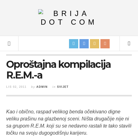
Oproštajna kompilacija
R.E.M.-a
LIS 02, 2011
by
ADMIN
in
SVIJET
Kao i obično, raspad velikog benda očekivano digne
veliku prašinu na glazbenoj sceni. Ništa drugačije nije ni
sa grupom R.E.M. koji su se nedavno rastali te tako stavili
točku na svoju dugogodišnju karijeru.