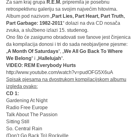
Za sam kraj grupa
R.E.M.
pripremila je posebnu
retrospektivnu galeriju sa svojim najvećim hitovima.
Album pod nazivom „
Part Lies, Part Heart, Part Truth,
Part Garbage: 1982-2011
“ dolazi na dva CD nosača
zvuka, a službeno izlazi 15. studenog.
Ono što će zasigurno obradovati sve fanove jest činjenica
da kompilacija donosi i tri do sada neobjavljene pjesme:
„
A Month Of Saturdays
“, „
We All Go Back To Where
We Belong
“ i „
Hallelujah
“.
VIDEO: REM Everybody Hurts
http://www.youtube.com/watch?v=pudOFG5X6uA
Spisak pjesama na dvostrukom kompilacijskom albumu
izgleda ovako:
CD 1:
Gardening At Night
Radio Free Europe
Talk About The Passion
Sitting Still
So. Central Rain
(Don’t Go Back To) Rockville