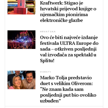
Kraftwerk: Stigao je
hrvatski prijevod knjige o
njemačkim pionirima
elektroničke glazbe
HRVATSKA
Ovo će biti najveće izdanje
festivala ULTRA Europe do
sada – otkriven posljednji
val izvođača za spektakl u
Splitu!
VIJESTI
Marko Tolja predstavio
duet s velikim Oliverom:
“Ne znam kada sam
posljednji put bio ovoliko
uzbuđen”