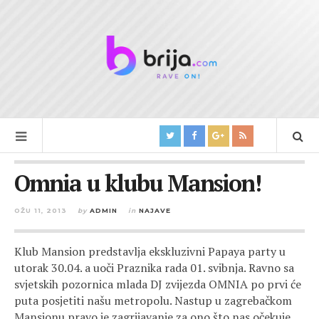
Omnia u klubu Mansion!
OŽU 11, 2013
by
ADMIN
in
NAJAVE
Klub Mansion predstavlja ekskluzivni Papaya party u
utorak 30.04. a uoči Praznika rada 01. svibnja. Ravno sa
svjetskih pozornica mlada DJ zvijezda OMNIA po prvi će
puta posjetiti našu metropolu. Nastup u zagrebačkom
Mansionu pravo je zagrijavanje za ono što nas očekuje