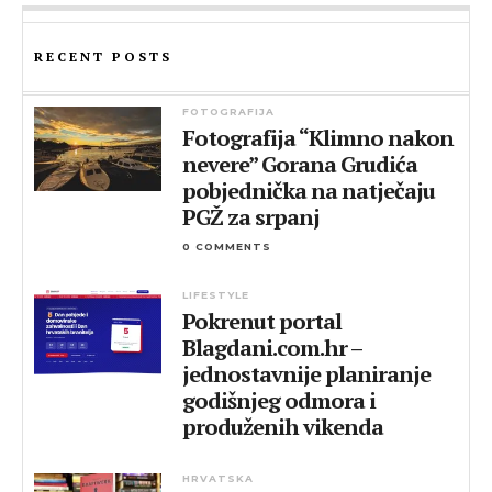
RECENT POSTS
FOTOGRAFIJA
Fotografija “Klimno nakon
nevere” Gorana Grudića
pobjednička na natječaju
PGŽ za srpanj
0 COMMENTS
LIFESTYLE
Pokrenut portal
Blagdani.com.hr –
jednostavnije planiranje
godišnjeg odmora i
produženih vikenda
HRVATSKA