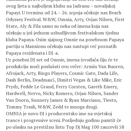
ovog ljeta u najboljem klubu na Jadranu – novaljskoj
Papayi. U terminu od 24. – 26. srpnja očekuje nas Beach
Odyssey Festival. W&W, Omnia, Arty, Orjan Nilsen, First
State, Aly & Fila samo su neka od imena koja nas
očekuju u još jednom uzbudljivom festivalskom tjednu
kluba Papaya. Osim sjajnog Omnie na posebnom Papaya
partiju u Mansionu očekuju nas nastupi već poznatih
Papaya rezidenata i DJ-a.
Uz posebni DJ set od Omnie, imena izvođača čiju će te
produkciju moći poslušati ovu večer: Armin Van Buuren,
Afrojack, Arty, Bingo Players, Cosmic Gate, Dada Life,
Dash Berlin, Deadmau5, Dimitri Vegas & Like Mike, Eric
Prydz, Fedde Le Grand, Ferry Corsten, Gareth Emery,
Hardwell, Nervo, Nicky Romero, Orjan Nilsen, Sander
Van Doorn, Sunnery James & Ryan Marciano, Tiesto,
Tommy Trash, W&W, Zedd te mnoga drugi.
OMNIA je novo DJ i producentsko ime na svjetskoj
trance i progressive sceni. Posljednju godinu pamtit će
po ulasku na prestižnu listu Top Dj Mag 100 zauzevši 58