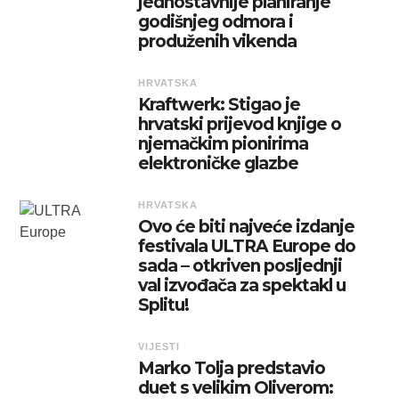
jednostavnije planiranje
godišnjeg odmora i
produženih vikenda
HRVATSKA
Kraftwerk: Stigao je
hrvatski prijevod knjige o
njemačkim pionirima
elektroničke glazbe
HRVATSKA
Ovo će biti najveće izdanje
festivala ULTRA Europe do
sada – otkriven posljednji
val izvođača za spektakl u
Splitu!
VIJESTI
Marko Tolja predstavio
duet s velikim Oliverom: