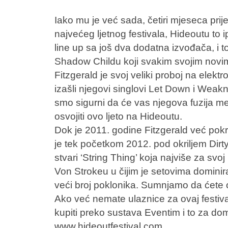
Iako mu je već sada, četiri mjeseca prij
najvećeg ljetnog festivala, Hideoutu to i
line up sa još dva dodatna izvođača, i t
Shadow Childu koji svakim svojim novi
Fitzgerald je svoj veliki proboj na ele
izašli njegovi singlovi Let Down i Wea
smo sigurni da će vas njegova fuzija 
osvojiti ovo ljeto na Hideoutu.
Dok je 2011. godine Fitzgerald već pok
je tek početkom 2012. pod okriljem Dirty
stvari ‘String Thing’ koja najviše za sv
Von Strokeu u čijim je setovima dominira
veći broj poklonika. Sumnjamo da ćete o
Ako već nemate ulaznice za ovaj festival
kupiti preko sustava Eventim i to za dom
www.hideoutfestival.com