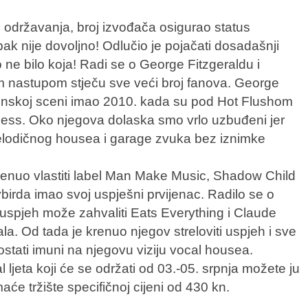
e održavanja, broj izvođača osigurao status
pak nije dovoljno! Odlučio je pojačati dosadašnji
o ne bilo koja! Radi se o George Fitzgeraldu i
m nastupom stječu sve veći broj fanova. George
ktronskoj sceni imao 2010. kada su pod Hot Flushom
kness. Oko njegova dolaska smo vrlo uzbuđeni jer
melodičnog housea i garage zvuka bez iznimke
renuo vlastiti label Man Make Music, Shadow Child
birda imao svoj uspješni prvijenac. Radilo se o
oj uspjeh može zahvaliti Eats Everything i Claude
la. Od tada je krenuo njegov streloviti uspjeh i sve
stati imuni na njegovu viziju vocal housea.
 ljeta koji će se održati od 03.-05. srpnja možete ju
aće tržište specifičnoj cijeni od 430 kn.