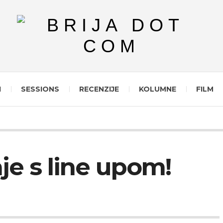
I
SESSIONS
RECENZIJE
KOLUMNE
FILM
je s line upom!