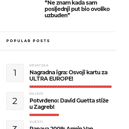
“Ne znam kada sam
posljednji put bio ovoliko
uzbuđen”
POPULAR POSTS
HRVATSKA
1
Nagradna igra: Osvoji kartu za
ULTRA EUROPE!
NAJAVE
2
Potvrđeno: David Guetta stiže
u Zagreb!
VIJESTI
Papaya 2009: Armin Van