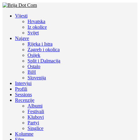
Vijesti
Hrvatska
Iz okolice
Svijet
Najave
Rijeka i Istra
Zagreb i okolica
Osijek
Split i Dalmacija
Ostalo
BiH
Slovenija
Intervjui
Profili
Sessions
Recenzije
Albumi
Festivali
Klubovi
Partyi
Singlice
Kolumne
Film