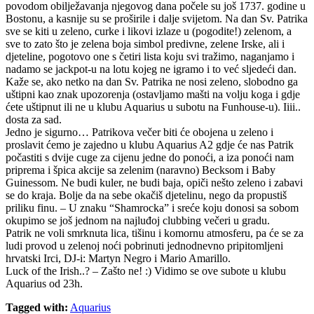
povodom obilježavanja njegovog dana počele su još 1737. godine u
Bostonu, a kasnije su se proširile i dalje svijetom. Na dan Sv. Patrika
sve se kiti u zeleno, curke i likovi izlaze u (pogodite!) zelenom, a
sve to zato što je zelena boja simbol predivne, zelene Irske, ali i
djeteline, pogotovo one s četiri lista koju svi tražimo, naganjamo i
nadamo se jackpot-u na lotu kojeg ne igramo i to već sljedeći dan.
Kaže se, ako netko na dan Sv. Patrika ne nosi zeleno, slobodno ga
uštipni kao znak upozorenja (ostavljamo mašti na volju koga i gdje
ćete uštipnut ili ne u klubu Aquarius u subotu na Funhouse-u). Iiii..
dosta za sad.
Jedno je sigurno… Patrikova večer biti će obojena u zeleno i
proslavit ćemo je zajedno u klubu Aquarius A2 gdje će nas Patrik
počastiti s dvije cuge za cijenu jedne do ponoći, a iza ponoći nam
priprema i špica akcije sa zelenim (naravno) Becksom i Baby
Guinessom. Ne budi kuler, ne budi baja, opiči nešto zeleno i zabavi
se do kraja. Bolje da na sebe okačiš djetelinu, nego da propustiš
priliku finu. – U znaku “Shamrocka” i sreće koju donosi sa sobom
okupimo se još jednom na najluđoj clubbing večeri u gradu.
Patrik ne voli smrknuta lica, tišinu i komornu atmosferu, pa će se za
ludi provod u zelenoj noći pobrinuti jednodnevno pripitomljeni
hrvatski Irci, DJ-i: Martyn Negro i Mario Amarillo.
Luck of the Irish..? – Zašto ne! :) Vidimo se ove subote u klubu
Aquarius od 23h.
Tagged with:
Aquarius