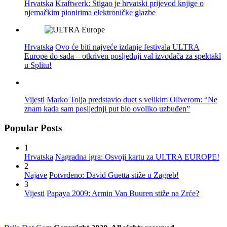
Hrvatska
Kraftwerk: Stigao je hrvatski prijevod knjige o
njemačkim pionirima elektroničke glazbe
Hrvatska
Ovo će biti najveće izdanje festivala ULTRA
Europe do sada – otkriven posljednji val izvođača za spektakl
u Splitu!
Vijesti
Marko Tolja predstavio duet s velikim Oliverom: “Ne
znam kada sam posljednji put bio ovoliko uzbuđen”
Popular Posts
1
Hrvatska
Nagradna igra: Osvoji kartu za ULTRA EUROPE!
2
Najave
Potvrđeno: David Guetta stiže u Zagreb!
3
Vijesti
Papaya 2009: Armin Van Buuren stiže na Zrće?