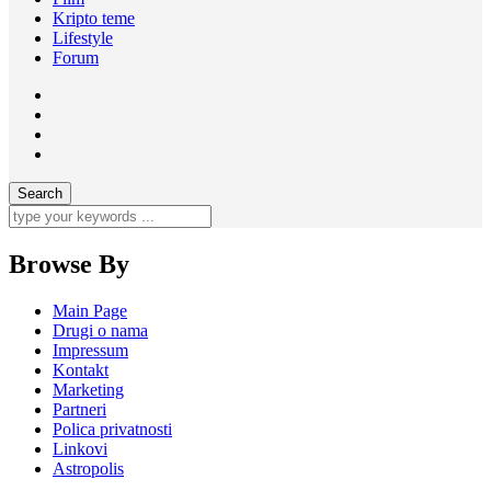
Kripto teme
Lifestyle
Forum
Browse By
Main Page
Drugi o nama
Impressum
Kontakt
Marketing
Partneri
Polica privatnosti
Linkovi
Astropolis