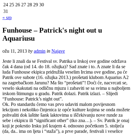
24
25
26
27
28
29
30
31
« srp
Funhouse – Patrick's night out u
Aquariusu
ožu 11, 2013
by
admin
in
Najave
Jeste li znali da se Festival sv. Patrika u Irskoj ove godine održava
čak 4 dana (od 14. do 18. ožujka)? Sad znate i to. A znate li da se
luda Funhouse ekipica pridružila veselim Ircima ove godine, pa će
Patrik ove subote (16. ožujka 2013.) prošetati klubom Aquarius A2
na zagrebačkom Jarunu? Ma što “prošetati”! Doći će, nacvrcati se,
veselo skakutati na odličnu mjuzu i zabaviti se sa svima u najboljem
irskom štimungu u gradu. Patrik dolazi. Patrik izlazi. – Slijedi
“Funhouse: Patrick’s night out”.
Ok. Po standardu ćemo vas prvo udaviti malom povijesnom
lekcijom i nekoliko činjenica iz opće kulture kojima se onda možete
pohvaliti dok laštite šank laktovima u iščekivanju nove runde za
sebe i ekipicu ili “significant other” (tko zna…). – Sv. Patrik je onaj
koji je pokrstio Irsku još krajem 4. odnosno početkom 5. stoljeća
(da, da.. ima on ljeta i “staža”), a prve parade, festivali i veselice