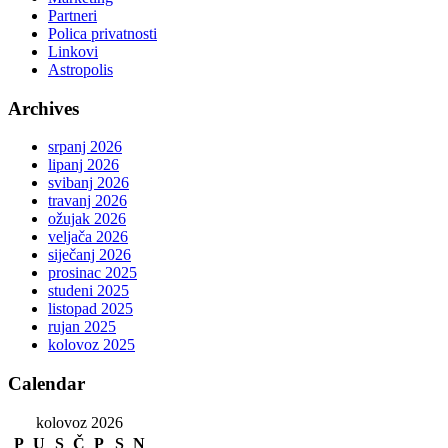
Partneri
Polica privatnosti
Linkovi
Astropolis
Archives
srpanj 2026
lipanj 2026
svibanj 2026
travanj 2026
ožujak 2026
veljača 2026
siječanj 2026
prosinac 2025
studeni 2025
listopad 2025
rujan 2025
kolovoz 2025
Calendar
kolovoz 2026
P
U
S
Č
P
S
N