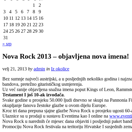
1
2
3
4
5
6
7
8
9
10
11
12
13
14
15
16
17
18
19
20
21
22
23
24
25
26
27
28
29
30
31
« srp
Nova Rock 2013 – objavljena nova imena!
velj 21, 2013
by
admin
in
Iz okolice
Bez sumnje najveći austrijski, a u posljednjih nekoliko godina i najz
bandova, pretežno gitarističkog usmjerenja.
Uz već ranije objavljena snažna imena poput Kings of Leon, Rammstei
Testament I još 10-ak izvođača
.
Svake godine u prosjeku 50.000 ljudi dnevno se skupi na Pannonia Fi
okupljanje fanova žestoke glazbe u ovom dijelu Europe.
Kroz tri dana prepuna sjajne glazbe Nova Rock u prosjeku ugosti 60-a
Ulaznice su u prodaji u sustavu Eventima kao I online na
www.eventi
Nova Rock u narednih će mjesec dana objaviti i posljednji paket ban
Promociju Nova Rock festivala na teritoriju Hrvatske I susjednih zema