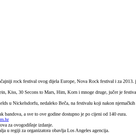
načajniji rock festival ovog dijela Europe, Nova Rock festival i za 2013
n, Kiss, 30 Secons to Mars, Him, Korn i mnoge druge, jučer je festiva
elds u Nickelsdorfu, nedaleko Beča, na festivalu koji nakon njemački
k bandova, a sve to ove godine dostupno je po cijeni od 140 eura.
m.hr
dova za ovogodišnje izdanje.
lja u regiji za organizatora obavlja Los Angeles agencija.