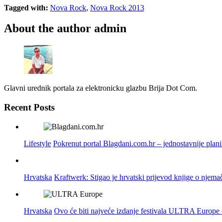
Tagged with:
Nova Rock
,
Nova Rock 2013
About the author
admin
Glavni urednik portala za elektronicku glazbu Brija Dot Com.
Recent Posts
Lifestyle
Pokrenut portal Blagdani.com.hr – jednostavnije plan
Hrvatska
Kraftwerk: Stigao je hrvatski prijevod knjige o njema
Hrvatska
Ovo će biti najveće izdanje festivala ULTRA Europe do