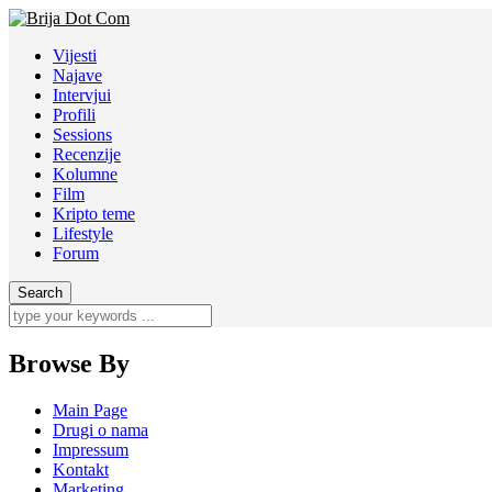
Vijesti
Najave
Intervjui
Profili
Sessions
Recenzije
Kolumne
Film
Kripto teme
Lifestyle
Forum
Browse By
Main Page
Drugi o nama
Impressum
Kontakt
Marketing