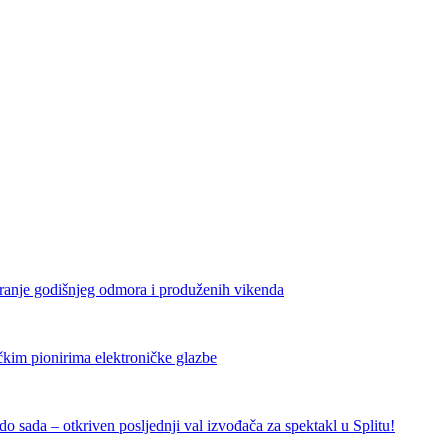
iranje godišnjeg odmora i produženih vikenda
čkim pionirima elektroničke glazbe
 sada – otkriven posljednji val izvođača za spektakl u Splitu!