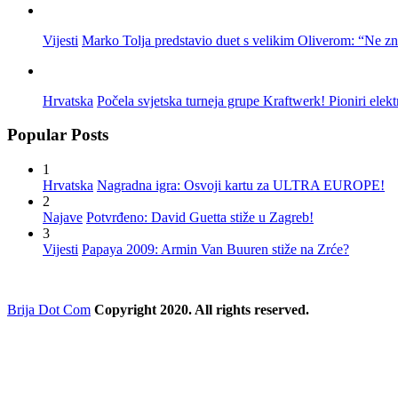
Vijesti
Marko Tolja predstavio duet s velikim Oliverom: “Ne z
Hrvatska
Počela svjetska turneja grupe Kraftwerk! Pioniri elek
Popular Posts
1
Hrvatska
Nagradna igra: Osvoji kartu za ULTRA EUROPE!
2
Najave
Potvrđeno: David Guetta stiže u Zagreb!
3
Vijesti
Papaya 2009: Armin Van Buuren stiže na Zrće?
Brija Dot Com
Copyright 2020. All rights reserved.