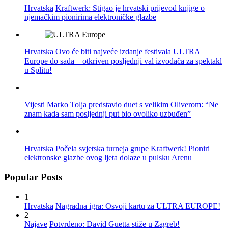
Hrvatska
Kraftwerk: Stigao je hrvatski prijevod knjige o
njemačkim pionirima elektroničke glazbe
Hrvatska
Ovo će biti najveće izdanje festivala ULTRA
Europe do sada – otkriven posljednji val izvođača za spektakl
u Splitu!
Vijesti
Marko Tolja predstavio duet s velikim Oliverom: “Ne
znam kada sam posljednji put bio ovoliko uzbuđen”
Hrvatska
Počela svjetska turneja grupe Kraftwerk! Pioniri
elektronske glazbe ovog ljeta dolaze u pulsku Arenu
Popular Posts
1
Hrvatska
Nagradna igra: Osvoji kartu za ULTRA EUROPE!
2
Najave
Potvrđeno: David Guetta stiže u Zagreb!