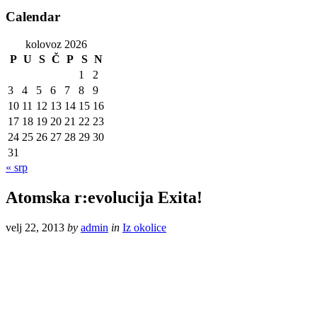
Calendar
kolovoz 2026
P
U
S
Č
P
S
N
1
2
3
4
5
6
7
8
9
10
11
12
13
14
15
16
17
18
19
20
21
22
23
24
25
26
27
28
29
30
31
« srp
Atomska r:evolucija Exita!
velj 22, 2013
by
admin
in
Iz okolice