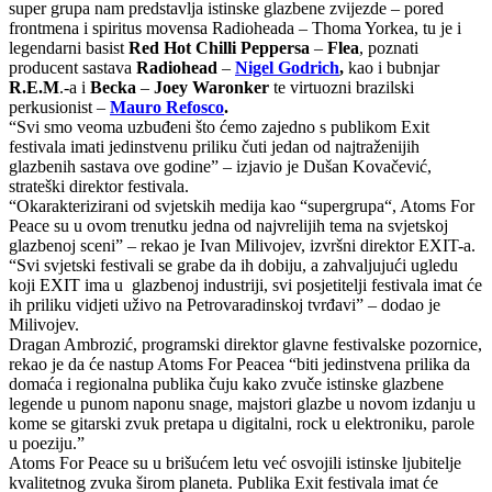
super grupa nam predstavlja istinske glazbene zvijezde – pored
frontmena i spiritus movensa Radioheada – Thoma Yorkea, tu je i
legendarni basist
Red Hot Chilli Peppersa
–
Flea
, poznati
producent sastava
Radiohead
–
Nigel Godrich
,
kao i bubnjar
R.E.M
.-a i
Beck
a
–
Joey Waronker
te virtuozni brazilski
perkusionist –
Mauro Refosco
.
“Svi smo veoma uzbuđeni što ćemo zajedno s publikom Exit
festivala imati jedinstvenu priliku čuti jedan od najtraženijih
glazbenih sastava ove godine” – izjavio je Dušan Kovačević,
strateški direktor festivala.
“Okarakterizirani od svjetskih medija kao “supergrupa“, Atoms For
Peace su u ovom trenutku jedna od najvrelijih tema na svjetskoj
glazbenoj sceni” – rekao je Ivan Milivojev, izvršni direktor EXIT-a.
“Svi svjetski festivali se grabe da ih dobiju, a zahvaljujući ugledu
koji EXIT ima u glazbenoj industriji, svi posjetitelji festivala imat će
ih priliku vidjeti uživo na Petrovaradinskoj tvrđavi” – dodao je
Milivojev.
Dragan Ambrozić, programski direktor glavne festivalske pozornice,
rekao je da će nastup Atoms For Peacea “biti jedinstvena prilika da
domaća i regionalna publika čuju kako zvuče istinske glazbene
legende u punom naponu snage, majstori glazbe u novom izdanju u
kome se gitarski zvuk pretapa u digitalni, rock u elektroniku, parole
u poeziju.”
Atoms For Peace su u brišućem letu već osvojili istinske ljubitelje
kvalitetnog zvuka širom planeta. Publika Exit festivala imat će