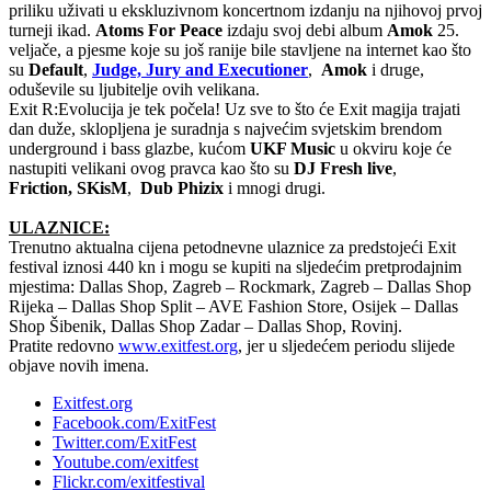
priliku uživati u ekskluzivnom koncertnom izdanju na njihovoj prvoj
turneji ikad.
Atoms For Peace
izdaju svoj debi album
Amok
25.
veljače, a pjesme koje su još ranije bile stavljene na internet kao što
su
Default
,
Judge, Jury and Executioner
,
Amok
i druge,
oduševile su ljubitelje ovih velikana.
Exit R:Evolucija je tek počela! Uz sve to što će Exit magija trajati
dan duže, sklopljena je suradnja s najvećim svjetskim brendom
underground i bass glazbe, kućom
UKF Music
u okviru koje će
nastupiti velikani ovog pravca kao što su
DJ Fresh live
,
Friction, SKisM
,
Dub Phizix
i mnogi drugi.
ULAZNICE:
Trenutno aktualna cijena petodnevne ulaznice za predstojeći Exit
festival iznosi 440 kn i mogu se kupiti na sljedećim pretprodajnim
mjestima: Dallas Shop, Zagreb – Rockmark, Zagreb – Dallas Shop
Rijeka – Dallas Shop Split – AVE Fashion Store, Osijek – Dallas
Shop Šibenik, Dallas Shop Zadar – Dallas Shop, Rovinj.
Pratite redovno
www.exitfest.org
, jer u sljedećem periodu slijede
objave novih imena.
Exitfest.org
Facebook.com/ExitFest
Twitter.com/ExitFest
Youtube.com/exitfest
Flickr.com/exitfestival