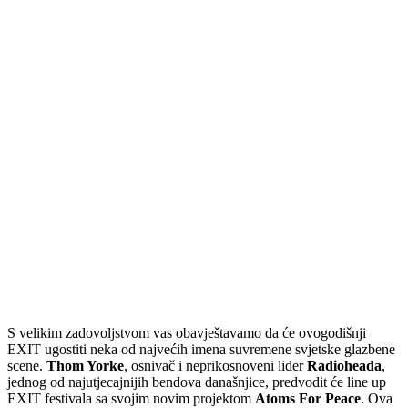
S velikim zadovoljstvom vas obavještavamo da će ovogodišnji
EXIT ugostiti neka od najvećih imena suvremene svjetske glazbene
scene.
Thom Yorke
, osnivač i neprikosnoveni lider
Radiohead
a
,
jednog od najutjecajnijih bendova današnjice, predvodit će line up
EXIT festivala sa svojim novim projektom
Atoms For Peace
. Ova