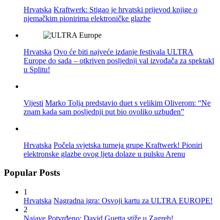
Hrvatska
Kraftwerk: Stigao je hrvatski prijevod knjige o
njemačkim pionirima elektroničke glazbe
Hrvatska
Ovo će biti najveće izdanje festivala ULTRA
Europe do sada – otkriven posljednji val izvođača za spektakl
u Splitu!
Vijesti
Marko Tolja predstavio duet s velikim Oliverom: “Ne
znam kada sam posljednji put bio ovoliko uzbuđen”
Hrvatska
Počela svjetska turneja grupe Kraftwerk! Pioniri
elektronske glazbe ovog ljeta dolaze u pulsku Arenu
Popular Posts
1
Hrvatska
Nagradna igra: Osvoji kartu za ULTRA EUROPE!
2
Najave
Potvrđeno: David Guetta stiže u Zagreb!