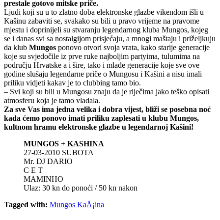
prestale gotovo mitske priče.
Ljudi koji su u to zlatno doba elektronske glazbe vikendom išli u
Kašinu zabaviti se, svakako su bili u pravo vrijeme na pravome
mjestu i doprinijeli su stvaranju legendarnog kluba Mungos, kojeg
se i danas svi sa nostalgijom prisjećaju, a mnogi maštaju i priželjkuju
da klub
Mungos
ponovo otvori svoja vrata, kako starije generacije
koje su svjedočile iz prve ruke najboljim partyima, tulumima na
području Hrvatske a i šire, tako i mlađe generacije koje sve ove
godine slušaju legendarne priče o Mungosu i Kašini a nisu imali
priliku vidjeti kakav je to clubbing tamo bio.
– Svi koji su bili u Mungosu znaju da je riječima jako teško opisati
atmosferu koja je tamo vladala.
Za sve Vas ima jedna velika i dobra vijest, bliži se posebna noć
kada ćemo ponovo imati priliku zaplesati u klubu Mungos,
kultnom hramu elektronske glazbe u legendarnoj Kašini!
MUNGOS + KASHINA
27-03-2010 SUBOTA
Mr. DJ DARIO
C E T
MAMINHO
Ulaz: 30 kn do ponoći / 50 kn nakon
Tagged with:
Mungos KaÅ¡ina