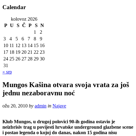
Calendar
kolovoz 2026
P
U
S
Č
P
S
N
1
2
3
4
5
6
7
8
9
10
11
12
13
14
15
16
17
18
19
20
21
22
23
24
25
26
27
28
29
30
31
« srp
Mungos Kašina otvara svoja vrata za još
jednu nezaboravnu noć
ožu 20, 2010
by
admin
in
Najave
Klub
Mungos, u drugoj polovici 90-ih godina ostavio je
neizbrisiv trag u povijesti hrvatske underground glazbene scene
i postao legenda o kojoj do danas, nakon 15 godina nisu