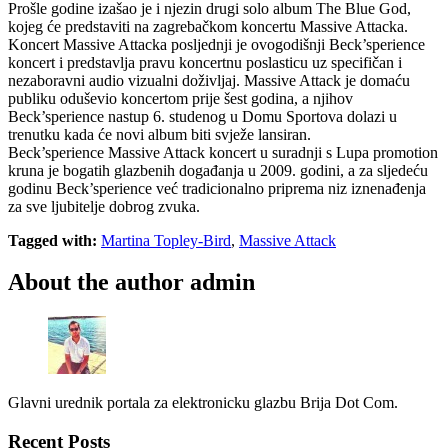
Prošle godine izašao je i njezin drugi solo album The Blue God,
kojeg će predstaviti na zagrebačkom koncertu Massive Attacka.
Koncert Massive Attacka posljednji je ovogodišnji Beck’sperience
koncert i predstavlja pravu koncertnu poslasticu uz specifičan i
nezaboravni audio vizualni doživljaj. Massive Attack je domaću
publiku oduševio koncertom prije šest godina, a njihov
Beck’sperience nastup 6. studenog u Domu Sportova dolazi u
trenutku kada će novi album biti svježe lansiran.
Beck’sperience Massive Attack koncert u suradnji s Lupa promotion
kruna je bogatih glazbenih događanja u 2009. godini, a za sljedeću
godinu Beck’sperience već tradicionalno priprema niz iznenađenja
za sve ljubitelje dobrog zvuka.
Tagged with:
Martina Topley-Bird
,
Massive Attack
About the author
admin
Glavni urednik portala za elektronicku glazbu Brija Dot Com.
Recent Posts