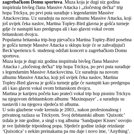
zagrebačkom Domu sportova
. Muza koja je dugi niz godina
inspirirala bivšeg člana Massive Attacka i „zločestog dečka“ trip
hopa Trickya, po prvi puta surađuje s legendarnim Massive
Attackovcima. Uz suradnju na novom albumu Massive Attacka, koji
još uvijek čeka naslov, Martina Topley-Bird glavna je gošća turneje
gdje će nastupiti kao predgrupa ali i kao glavni vokal ovom
britanskom dvojcu.
Popularna britanska trip-hop pjevačica Martina Topley-Bird posebna
je gošća turneje Massive Attacka u sklopu koje će se zahvaljujući
Beck’speriencu 6. studenog održati koncert u zagrebačkom Domu
sportova.
Muza koja je dugi niz godina inspirirala bivšeg člana Massive
Attacka i „zločestog dečka“ trip hopa Trickya, po prvi puta surađuje
s legendarnim Massive Attackovcima. Uz suradnju na novom
albumu Massive Attacka, koji još uvijek čeka naslov, Martina
Topley-Bird glavna je gošća turneje gdje će nastupiti kao predgrupa
ali i kao glavni vokal ovom britanskom dvojcu.
Martina je karijeru počela kao prateći vokal trip hop pioniru Trickyu
na njegovom debitantskom albumu ‘Maxinquaye’ , a suradnju su
nastavili i na njegova sljedeća tri albuma.
U solo glazbene vode krenula je 2003., nakon profesionalnog i
privatnog razlaza sa Trickyem. Svoj debitantski album ‘Quixotic’
izdala je iste godine, a singl s tog albuma ‘Sandpaper Kisses’ osvojio
je sve ljubitelje tripoidnog popa. Sljedeće godine izdaje reizdanje
‘Quixotica’ s nekim preinakama pa mu daje i novo ime, ‘Anything’.