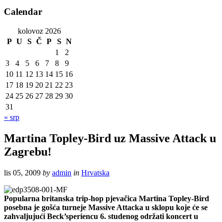
Calendar
kolovoz 2026
P
U
S
Č
P
S
N
1
2
3
4
5
6
7
8
9
10
11
12
13
14
15
16
17
18
19
20
21
22
23
24
25
26
27
28
29
30
31
« srp
Martina Topley-Bird uz Massive Attack u
Zagrebu!
lis 05, 2009
by
admin
in
Hrvatska
Popularna britanska trip-hop pjevačica Martina Topley-Bird
posebna je gošća turneje Massive Attacka u sklopu koje će se
zahvaljujući Beck’speriencu 6. studenog održati koncert u