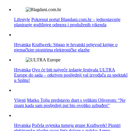
Lifestyle
Pokrenut portal Blagdani.com.hr – jednostavnije
planiranje godišnjeg odmora i produženih vikenda
Hrvatska
Kraftwerk: Stigao je hrvatski prijevod knjige o
njemačkim pionirima elektroničke glazbe
Hrvatska
Ovo će biti najveće izdanje festivala ULTRA
Europe do sada – otkriven posljednji val izvođača za spektakl
u Splitu!
Vijesti
Marko Tolja predstavio duet s velikim Oliverom: “Ne
znam kada sam posljednji put bio ovoliko uzbuđen”
Hrvatska
Počela svjetska turneja grupe Kraftwerk! Pioniri
elektronske glazbe ovog ljeta dolaze u pulsku Arenu