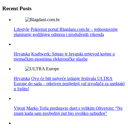
Recent Posts
Lifestyle
Pokrenut portal Blagdani.com.hr – jednostavnije
planiranje godišnjeg odmora i produženih vikenda
Hrvatska
Kraftwerk: Stigao je hrvatski prijevod knjige o
njemačkim pionirima elektroničke glazbe
Hrvatska
Ovo će biti najveće izdanje festivala ULTRA
Europe do sada – otkriven posljednji val izvođača za spektakl
u Splitu!
Vijesti
Marko Tolja predstavio duet s velikim Oliverom: “Ne
znam kada sam posljednji put bio ovoliko uzbuđen”