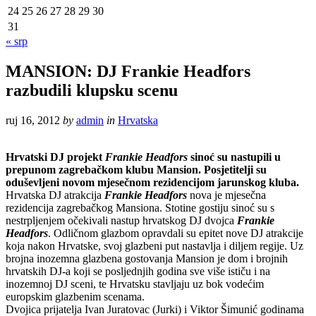
24
25
26
27
28
29
30
31
« srp
MANSION: DJ Frankie Headfors
razbudili klupsku scenu
ruj 16, 2012
by
admin
in
Hrvatska
Hrvatski DJ projekt
Frankie Headfors
sinoć su nastupili u
prepunom zagrebačkom klubu Mansion. Posjetitelji su
oduševljeni novom mjesečnom rezidencijom jarunskog kluba.
Hrvatska DJ atrakcija
Frankie Headfors
nova je mjesečna
rezidencija zagrebačkog Mansiona. Stotine gostiju sinoć su s
nestrpljenjem očekivali nastup hrvatskog DJ dvojca
Frankie
Headfors
. Odličnom glazbom opravdali su epitet nove DJ atrakcije
koja nakon Hrvatske, svoj glazbeni put nastavlja i diljem regije. Uz
brojna inozemna glazbena gostovanja Mansion je dom i brojnih
hrvatskih DJ-a koji se posljednjih godina sve više ističu i na
inozemnoj DJ sceni, te Hrvatsku stavljaju uz bok vodećim
europskim glazbenim scenama.
Dvojica prijatelja Ivan Juratovac (Jurki) i Viktor Šimunić godinama