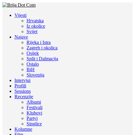
Vijesti
Hrvatska
Iz okolice
Svijet
Najave
Rijeka i Istra
Zagreb i okolica
Osijek
Split i Dalmacija
Ostalo
BiH
Slovenija
Intervjui
Profili
Sessions
Recenzije
Albumi
Festivali
Klubovi
Partyi
Singlice
Kolumne
Film