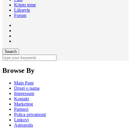
Kripto teme
Lifestyle
Forum
Browse By
Main Page
Drugi o nama
Impressum
Kontakt
Marketing
Partneri
Polica privatnosti
Linkovi
Astropolis