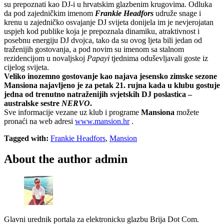
su prepoznati kao DJ-i u hrvatskim glazbenim krugovima. Odluka
da pod zajedničkim imenom
Frankie Headfors
udruže snage i
krenu u zajedničko osvajanje DJ svijeta donijela im je nevjerojatan
uspjeh kod publike koja je prepoznala dinamiku, atraktivnost i
posebnu energiju DJ dvojca, tako da su ovog ljeta bili jedan od
traženijih gostovanja, a pod novim su imenom sa stalnom
rezidencijom u novaljskoj
Papayi
tjednima oduševljavali goste iz
cijelog svijeta.
Veliko inozemno gostovanje kao najava jesensko zimske sezone
Mansiona najavljeno je za petak 21. rujna kada u klubu gostuje
jedna od trenutno natraženijih svjetskih DJ poslastica –
australske sestre
NERVO
.
Sve informacije vezane uz klub i programe
Mansiona
možete
pronaći na web adresi
www.mansion.hr
.
Tagged with:
Frankie Headfors
,
Mansion
About the author
admin
Glavni urednik portala za elektronicku glazbu Brija Dot Com.