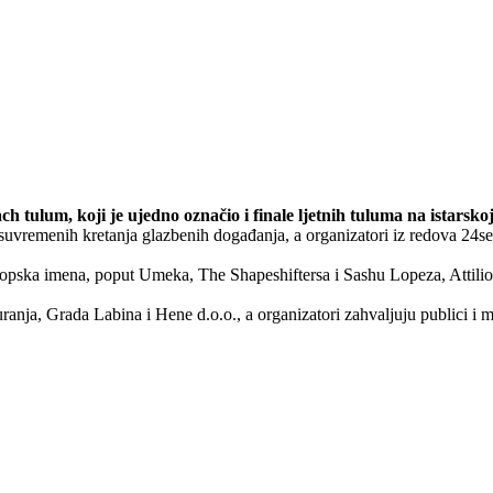
ulum, koji je ujedno označio i finale ljetnih tuluma na istarskoj
remenih kretanja glazbenih događanja, a organizatori iz redova 24sev
ropska imena, poput Umeka, The Shapeshiftersa i Sashu Lopeza, Attilio
anja, Grada Labina i Hene d.o.o., a organizatori zahvaljuju publici i 