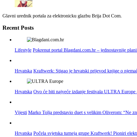
Glavni urednik portala za elektronicku glazbu Brija Dot Com.
Recent Posts
Lifestyle
Pokrenut portal Blagdani.com.hr – jednostavnije plan
Hrvatska
Kraftwerk: Stigao je hrvatski prijevod knjige o njema
Hrvatska
Ovo će biti najveće izdanje festivala ULTRA Europe do
Vijesti
Marko Tolja predstavio duet s velikim Oliverom: “Ne z
Hrvatska
Počela svjetska turneja grupe Kraftwerk! Pioniri elek