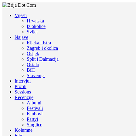
Vijesti
Hrvatska
Iz okolice
Svijet
Najave
Rijeka i Istra
Zagreb i okolica
Osijek
Split i Dalmacija
Ostalo
BiH
Slovenija
Intervjui
Profili
Sessions
Recenzije
Albumi
Festivali
Klubovi
Partyi
Singlice
Kolumne
Film