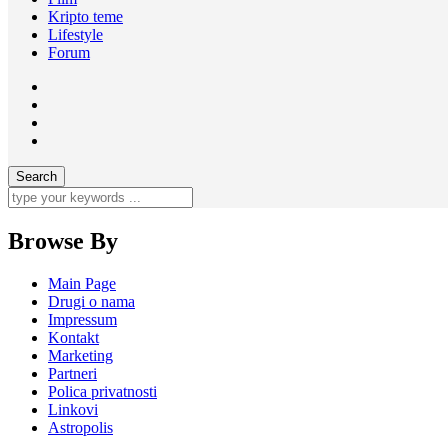
Kripto teme
Lifestyle
Forum
Browse By
Main Page
Drugi o nama
Impressum
Kontakt
Marketing
Partneri
Polica privatnosti
Linkovi
Astropolis