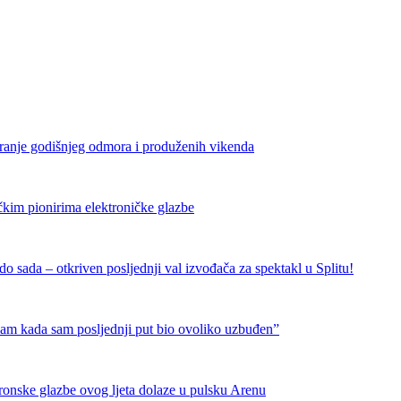
iranje godišnjeg odmora i produženih vikenda
čkim pionirima elektroničke glazbe
 sada – otkriven posljednji val izvođača za spektakl u Splitu!
nam kada sam posljednji put bio ovoliko uzbuđen”
tronske glazbe ovog ljeta dolaze u pulsku Arenu