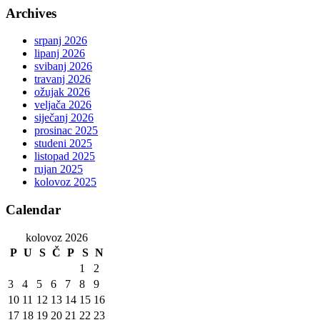
Archives
srpanj 2026
lipanj 2026
svibanj 2026
travanj 2026
ožujak 2026
veljača 2026
siječanj 2026
prosinac 2025
studeni 2025
listopad 2025
rujan 2025
kolovoz 2025
Calendar
kolovoz 2026
P
U
S
Č
P
S
N
1
2
3
4
5
6
7
8
9
10
11
12
13
14
15
16
17
18
19
20
21
22
23