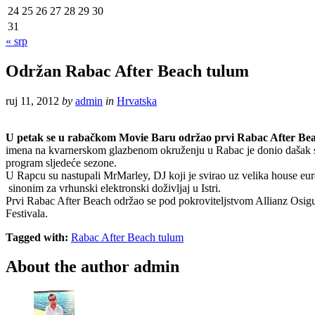
24
25
26
27
28
29
30
31
« srp
Održan Rabac After Beach tulum
ruj 11, 2012
by
admin
in
Hrvatska
U petak se u rabačkom Movie Baru održao prvi Rabac After Beach t
imena na kvarnerskom glazbenom okruženju u Rabac je donio dašak suv
program sljedeće sezone.
U Rapcu su nastupali MrMarley, DJ koji je svirao uz velika house eu
sinonim za vrhunski elektronski doživljaj u Istri.
Prvi Rabac After Beach održao se pod pokroviteljstvom Allianz Osigur
Festivala.
Tagged with:
Rabac After Beach tulum
About the author
admin