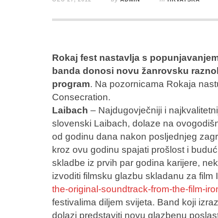
Rokaj fest nastavlja s popunjavanjem 
banda donosi novu žanrovsku raznoli
program
. Na pozornicama Rokaja nastu
Consecration.
Laibach
– Najdugovječniji i najkvalitetni
slovenski Laibach, dolaze na ovogodišn
od godinu dana nakon posljednjeg zagre
kroz ovu godinu spajati prošlost i budućn
skladbe iz prvih par godina karijere, nek
izvoditi filmsku glazbu skladanu za film 
the-original-soundtrack-from-the-film-ir
festivalima diljem svijeta. Band koji izra
dolazi predstaviti novu glazbenu poslast