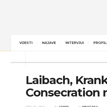
VIJESTI
NAJAVE
INTERVJUI
PROFIL
Laibach, Krank
Consecration n
OŽU 27, 2012
by
ADMIN
in
HRVATSKA