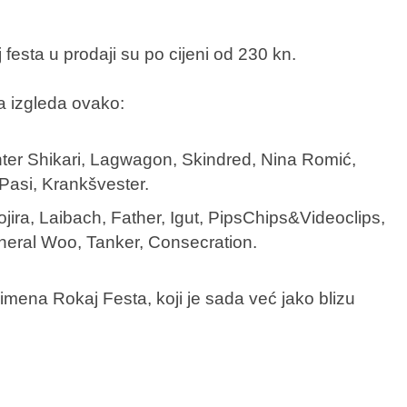
festa u prodaji su po cijeni od 230 kn.
a izgleda ovako:
ter Shikari, Lagwagon, Skindred, Nina Romić,
Pasi, Krankšvester.
jira, Laibach, Father, Igut, PipsChips&Videoclips,
eral Woo, Tanker, Consecration.
mena Rokaj Festa, koji je sada već jako blizu