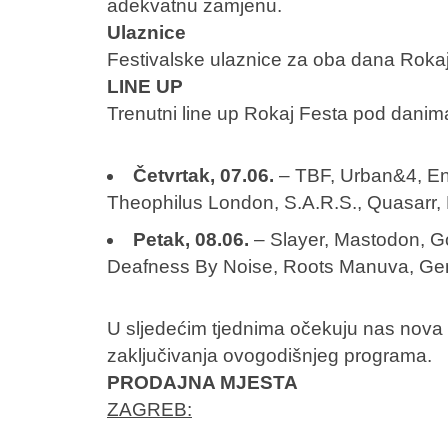
adekvatnu zamjenu.
Ulaznice
Festivalske ulaznice za oba dana Rokaj 
LINE UP
Trenutni line up Rokaj Festa pod danim
Četvrtak, 07.06.
– TBF, Urban&4, En
Theophilus London, S.A.R.S., Quasarr, 
Petak, 08.06.
– Slayer, Mastodon, Go
Deafness By Noise, Roots Manuva, Gen
U sljedećim tjednima očekuju nas nova i
zaključivanja ovogodišnjeg programa.
PRODAJNA MJESTA
ZAGREB: