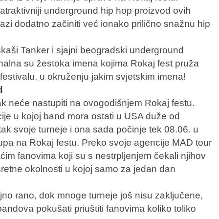
atraktivniji underground hip hop proizvod ovih
lazi dodatno začiniti već ionako prilično snažnu hip
škaši Tanker i sjajni beogradski underground
nalna su žestoka imena kojima Rokaj fest pruža
 festivalu, u okruženju jakim svjetskim imena!
d
ak neće nastupiti na ovogodišnjem Rokaj festu.
cije u kojoj band mora ostati u USA duže od
ak svoje turneje i ona sada počinje tek 08.06. u
a na Rokaj festu. Preko svoje agencije MAD tour
im fanovima koji su s nestrpljenjem čekali njihov
retne okolnosti u kojoj samo za jedan dan
jno rano, dok mnoge turneje još nisu zaključene,
bandova pokušati priuštiti fanovima koliko toliko