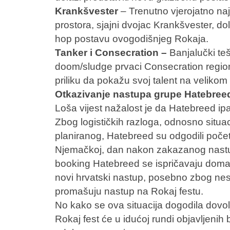
Krankšvester
– Trenutno vjerojatno naj
prostora, sjajni dvojac Krankšvester, do
hop postavu ovogodišnjeg Rokaja.
Tanker i Consecration –
Banjalučki te
doom/sludge prvaci Consecration regio
priliku da pokažu svoj talent na velikom
Otkazivanje nastupa grupe Hatebree
Loša vijest nažalost je da Hatebreed ip
Zbog logističkih razloga, odnosno situa
planiranog, Hatebreed su odgodili počet
Njemačkoj, dan nakon zakazanog nastup
booking Hatebreed se ispričavaju domać
novi hrvatski nastup, posebno zbog nes
promašuju nastup na Rokaj festu.
No kako se ova situacija dogodila dovol
Rokaj fest će u idućoj rundi objavljenih 