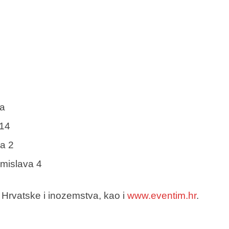
2a
 14
ca 2
omislava 4
Hrvatske i inozemstva, kao i
www.eventim.hr
.