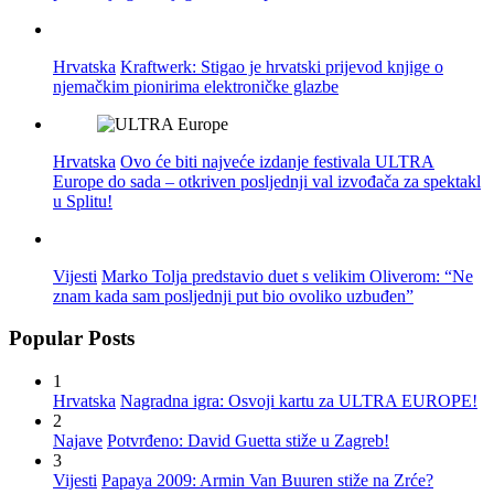
Hrvatska
Kraftwerk: Stigao je hrvatski prijevod knjige o
njemačkim pionirima elektroničke glazbe
Hrvatska
Ovo će biti najveće izdanje festivala ULTRA
Europe do sada – otkriven posljednji val izvođača za spektakl
u Splitu!
Vijesti
Marko Tolja predstavio duet s velikim Oliverom: “Ne
znam kada sam posljednji put bio ovoliko uzbuđen”
Popular Posts
1
Hrvatska
Nagradna igra: Osvoji kartu za ULTRA EUROPE!
2
Najave
Potvrđeno: David Guetta stiže u Zagreb!
3
Vijesti
Papaya 2009: Armin Van Buuren stiže na Zrće?