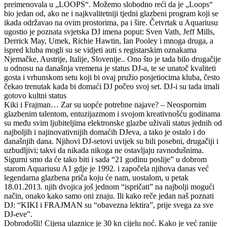
preimenovala u „LOOPS“. Možemo slobodno reći da je „Loops“
bio jedan od, ako ne i najkvalitetniji tjedni glazbeni program koji se
ikada održavao na ovim prostorima, pa i šire. Četvrtak u Aquariusu
ugostio je poznata svjetska DJ imena poput: Sven Vath, Jeff Mills,
Derrick May, Umek, Richie Hawtin, Ian Pooley i mnoga druga, a
ispred kluba mogli su se vidjeti auti s registarskim oznakama
Njemačke, Austrije, Italije, Slovenije.. Ono što je tada bilo drugačije
u odnosu na današnja vremena je status DJ-a, te se unatoč kvaliteti
gosta i vrhunskom setu koji bi ovaj pružio posjetiocima kluba, često
čekao trenutak kada bi domaći DJ počeo svoj set. DJ-i su tada imali
gotovo kultni status
Kiki i Frajman… Zar su uopće potrebne najave? – Neospornim
glazbenim talentom, entuzijazmom i svojom kreativnošću godinama
su među svim ljubiteljima elektronske glazbe uživali status jednih od
najboljih i najinovativnijih domaćih DJeva, a tako je ostalo i do
današnjih dana. Njihovi DJ-setovi uvijek su bili posebni, drugačiji i
uzbudljivi; takvi da nikada nikoga ne ostavljaju ravnodušnima.
Sigurni smo da će tako biti i sada “21 godinu poslije” u dobrom
starom Aquariusu A1 gdje je 1992. i započela njihova danas već
legendarna glazbena priča koju će nam, uostalom, u petak
18.01.2013. njih dvojica još jednom “ispričati” na najbolji mogući
način, onako kako samo oni znaju. Ili kako reče jedan naš poznati
DJ: “KIKI i FRAJMAN su “obavezna lektira”, prije svega za sve
DJ-eve”.
Dobrodošli! Cijena ulaznice je 30 kn cijelu noć. Kako je već ranije