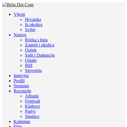
Vijesti
Hrvatska
Iz okolice
Svijet
Najave
Rijeka i Istra
Zagreb i okolica
Osijek
Split i Dalmacija
Ostalo
BiH
Slovenija
Intervjui
Profili
Sessions
Recenzije
Albumi
Festivali
Klubovi
Partyi
Singlice
Kolumne
Film