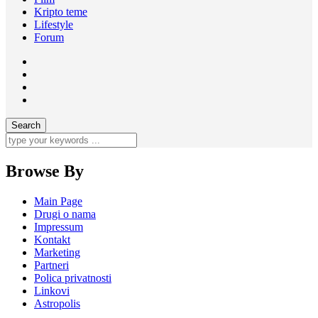
Kripto teme
Lifestyle
Forum
Browse By
Main Page
Drugi o nama
Impressum
Kontakt
Marketing
Partneri
Polica privatnosti
Linkovi
Astropolis