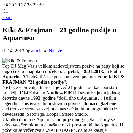
24
25
26
27
28
29
30
31
« srp
Kiki & Frajman – 21 godina poslije u
Aquariusu
sij 14, 2013
by
admin
in
Najave
Top DJ Mag Vas s velikim zadovoljstvom poziva na party koji se
dugo čekao i napokon dočekao. U
petak
,
18.01.2013.
, u klubu
Aquarius A1
održati će se poseban event pod nazivom:
KIKI &
FRAJMAN “21 godina poslije”.
Ne biste vjerovali, ali prošla je već 21 godina od kada su stari
prijatelji, DJ-i Kristijan Nardić – KIKI i Davor Frajman jednog
četvrtka davne 1992. godine “došli tiho u Aquarius… i ušli u
legendu” ispisavši zlatnim slovima povijest domaće glazbene
elektronske scene sa svojim danas već kultnim programima iz
devedesetih: Sabotage, Loops i Stereo Studio.
Ukratko o priči iz Aquariusa od prije mnogo ljeta… Party se
održavao četvrtkom u današnjem A1 prostoru kluba Aquarius. U
početku se večer zvala „SABOTAGE“, da bi se kasnije