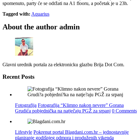
spomenuto, party će se održati na A1 flooru, a početak je u 23h.
Tagged with:
Aquarius
About the author
admin
Glavni urednik portala za elektronicku glazbu Brija Dot Com.
Recent Posts
Fotografija
Fotografija “Klimno nakon nevere” Gorana
Grudića pobjednička na natječaju PGŽ za srpanj
0 Comments
Lifestyle
Pokrenut portal Blagdani.com.hr – jednostavnije
planiranje godišnjeg odmora i produženih vikenda