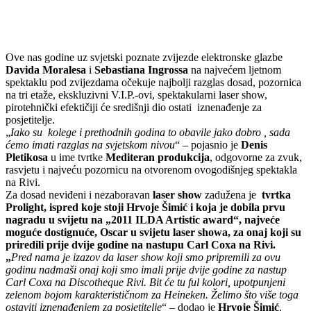
Ove nas godine uz svjetski poznate zvijezde elektronske glazbe
Davida Moralesa
i
Sebastiana Ingrossa
na najvećem ljetnom
spektaklu pod zvijezdama očekuje najbolji razglas dosad, pozornica
na tri etaže, ekskluzivni V.I.P.-ovi, spektakularni laser show,
pirotehnički efektičiji će središnji dio ostati iznenađenje za
posjetitelje.
„
Iako su kolege i prethodnih godina to obavile jako dobro , sada
ćemo imati razglas na svjetskom nivou
“ – pojasnio je
Denis
Pletikosa
u ime tvrtke
Mediteran produkcija
, odgovorne za zvuk,
rasvjetu i najveću pozornicu na otvorenom ovogodišnjeg spektakla
na Rivi.
Za dosad neviđeni i nezaboravan
laser show
zadužena je
tvrtka
Prolight
, ispred koje stoji
Hrvoje Šimić
i koja je dobila prvu
nagradu u svijetu na
„2011 ILDA Artistic award“
, najveće
moguće dostignuće,
Oscar
u svijetu laser showa, za onaj koji su
priredili prije dvije godine na nastupu Carl Coxa na Rivi.
„
Pred nama je izazov da laser show koji smo pripremili za ovu
godinu nadmaši onaj koji smo imali prije dvije godine za nastup
Carl Coxa na Discotheque Rivi. Bit će tu ful kolori, upotpunjeni
zelenom bojom karakterističnom za Heineken. Želimo što više toga
ostaviti iznenađenjem za posjetitelje
“ – dodao je
Hrvoje Šimić
.