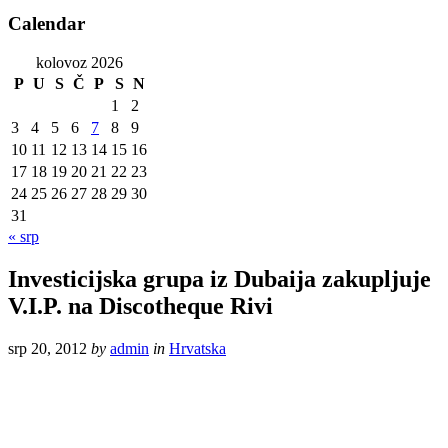
Calendar
kolovoz 2026
P
U
S
Č
P
S
N
1
2
3
4
5
6
7
8
9
10
11
12
13
14
15
16
17
18
19
20
21
22
23
24
25
26
27
28
29
30
31
« srp
Investicijska grupa iz Dubaija zakupljuje
V.I.P. na Discotheque Rivi
srp 20, 2012
by
admin
in
Hrvatska