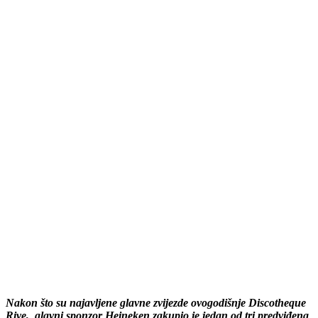
Nakon što su najavljene glavne zvijezde ovogodišnje Discotheque
Rive, glavni sponzor Heineken zakupio je jedan od tri predviđena