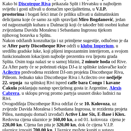
Kako bi
Discoteque Riva
prikazala Split i Hrvatsku u najboljem
svijetlu i gosti uživali u domaćim specijalitetima, u
V.I.P.
prostorima
i bogati šeici imat će priliku uživati u dalmatinskim
delicijama koje će samo za njih spravljati
Miro Bogdanović
, jedan
od najpoznatijih kuhara u Dalmaciji koji će također biti osobni kuhar
zvijezdama Davidu Moralesu i Sebastianu Ingrossu tijekom
njihovog boravka u Splitu.
Nakon održanih konzultacija i uz primljene sugestije, odlučeno je da
se
After party Discotheque Rive
održi u
klubu Imperium
, u
središtu gradske luke, koji plijeni impozantnim interijerom, a svojom
funkcionalnom lokacijom najbolje prezentira svu ljepotu grada
Splita. Osim toga nalazi se u samoj blizini,
2 minute hoda
od Rive.
Za After party će se pobrinuti ekipa DJ-a iz splitske izdavačke kuće
Acilectro
predvođena rezident DJ-om projekta Discotheque Riva,
Pilleom. Jednako tako Discotheque Riva i Acilectro ove
nedjelje
22. srpnja
na splitskoj Rivi ispred
caffe bara Congo
I
kavane
Ćakula
poklanjaju nastup specijelnog gosta iz Argentine,
Alexis
Cabrera
, u sklopu prvog promo partyja ususret disko ludnici na
Rivi.
Ovogodišnja Discotheque Riva održat će se
10. Kolovoza
, uz
zvijezde Davida Moralesa i Sebastiana Ingrossa, te rezidenta projeta
Pillea, nastupaju domaći izvođači
Active Line Six, E-Base i
Klox.
Redovna cijena ulaznice je
160,00 kn
, a od 01. kolovoza cijena je
220,00 kn
. Cijena fan pita je
320,00 kn
, dok će cijena V.I.P.
ulaznice iznositi
700,00 kn
. Ulaznice možete kupiti u sutavu