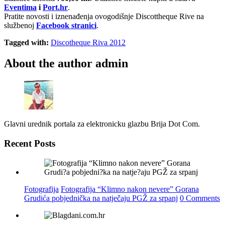
Eventima
i
Port.hr
.
Pratite novosti i iznenađenja ovogodišnje Discottheque Rive na
službenoj
Facebook stranici
.
Tagged with:
Discotheque Riva 2012
About the author
admin
Glavni urednik portala za elektronicku glazbu Brija Dot Com.
Recent Posts
Fotografija
Fotografija “Klimno nakon nevere” Gorana
Grudića pobjednička na natječaju PGŽ za srpanj
0 Comments