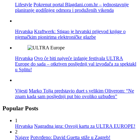
Lifestyle
Pokrenut portal Blagdani.com.hr – jednostavnije
planiranje godišnjeg odmora i produženih vikenda
Hrvatska
Kraftwerk: Stigao je hrvatski prijevod knjige o
njemačkim pionirima elektroničke glazbe
Hrvatska
Ovo će biti najveće izdanje festivala ULTRA
Europe do sada – otkriven posljednji val izvođača za spektakl
u Splitu!
Vijesti
Marko Tolja predstavio duet s velikim Oliverom: “Ne
znam kada sam posljednji put bio ovoliko uzbuđen”
Popular Posts
1
Hrvatska
Nagradna igra: Osvoji kartu za ULTRA EUROPE!
2
Najave
Potvrđeno: David Guetta stiže u Zagreb!