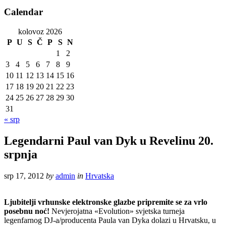
Calendar
kolovoz 2026
P
U
S
Č
P
S
N
1
2
3
4
5
6
7
8
9
10
11
12
13
14
15
16
17
18
19
20
21
22
23
24
25
26
27
28
29
30
31
« srp
Legendarni Paul van Dyk u Revelinu 20.
srpnja
srp 17, 2012
by
admin
in
Hrvatska
Ljubitelji vrhunske elektronske glazbe pripremite se za vrlo
posebnu noć!
Nevjerojatna «Evolution» svjetska turneja
legenfarnog DJ-a/producenta Paula van Dyka dolazi u Hrvatsku, u