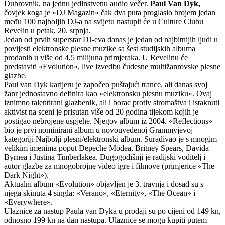
Dubrovnik, na jednu jedinstvenu audio večer.
Paul Van Dyk,
čovjek koga je «DJ Magazin» čak dva puta proglasio brojem jedan
među 100 najboljih DJ-a na svijetu nastupit će u Culture Clubu
Revelin u petak, 20. srpnja.
Jedan od prvih superstar DJ-eva danas je jedan od najbitnijih ljudi u
povijesti elektronske plesne muzike sa šest studijskih albuma
prodanih u više od 4,5 milijuna primjeraka. U Revelinu će
predstaviti «Evolution», live izvedbu čudesne multižanrovske plesne
glazbe.
Paul van Dyk karijeru je započeo puštajući trance, ali danas svoj
žanr jednostavno definira kao «elektronsku plesnu muziku». Ovaj
iznimno talentirani glazbenik, ali i borac protiv siromaštva i istaknuti
aktivist na sceni je prisutan više od 20 godina tijekom kojih je
postigao nebrojene uspjehe. Njegov album iz 2004. «Reflections»
bio je prvi nominirani album u novouvedenoj Grammyjevoj
kategoriji Najbolji plesni/elektronski album. Surađivao je s mnogim
velikim imenima poput Depeche Modea, Britney Spears, Davida
Byrnea i Justina Timberlakea. Dugogodišnji je radijski voditelj i
autor glazbe za mnogobrojne video igre i filmove (primjerice «The
Dark Night»).
Aktualni album «Evolution» objavljen je 3. travnja i dosad su s
njega skinuta 4 singla: «Verano», «Eternity», «The Ocean» i
«Everywhere».
Ulaznice za nastup Paula van Dyka u prodaji su po cijeni od 149 kn,
odnosno 199 kn na dan nastupa. Ulaznice se mogu kupiti putem