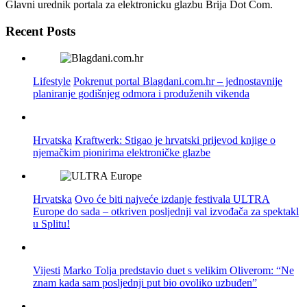
Glavni urednik portala za elektronicku glazbu Brija Dot Com.
Recent Posts
Lifestyle
Pokrenut portal Blagdani.com.hr – jednostavnije
planiranje godišnjeg odmora i produženih vikenda
Hrvatska
Kraftwerk: Stigao je hrvatski prijevod knjige o
njemačkim pionirima elektroničke glazbe
Hrvatska
Ovo će biti najveće izdanje festivala ULTRA
Europe do sada – otkriven posljednji val izvođača za spektakl
u Splitu!
Vijesti
Marko Tolja predstavio duet s velikim Oliverom: “Ne
znam kada sam posljednji put bio ovoliko uzbuđen”