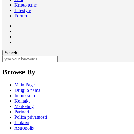
Kripto teme
Lifestyle
Forum
Browse By
Main Page
Drugi o nama
Impressum
Kontakt
Marketing
Partneri
Polica privatnosti
Linkovi
Astropolis