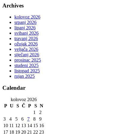
Archives
kolovoz 2026
srpanj 2026
lipanj 2026
svibanj 2026
travanj 2026
ožujak 2026
veljača 2026
siječanj 2026
prosinac 2025
studeni 2025
listopad 2025
rujan 2025
Calendar
kolovoz 2026
P
U
S
Č
P
S
N
1
2
3
4
5
6
7
8
9
10
11
12
13
14
15
16
17
18
19
20
21
22
23