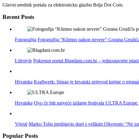
Glavni urednik portala za elektronicku glazbu Brija Dot Com.
Recent Posts
Fotografija
Fotografija “Klimno nakon nevere” Gorana Grudića
Lifestyle
Pokrenut portal Blagdani.com.hr – jednostavnije plan
Hrvatska
Kraftwerk: Stigao je hrvatski prijevod knjige o njema
Hrvatska
Ovo će biti najveće izdanje festivala ULTRA Europe do
Vijesti
Marko Tolja predstavio duet s velikim Oliverom: “Ne z
Popular Posts