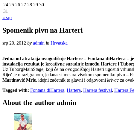
24
25
26
27
28
29
30
31
« srp
Spomenik pivu na Harteri
srp 20, 2012
by
admin
in
Hrvatska
Jedna od atrakcija ovogodišnje Hartere – Fontana diHartera – jedi
instalacija rezultat je kreativne suradnje između Hartere i Tubor
Uz TuborgMainStage, koji će na ovogodišnjoj Harteri ugostiti vrhunska
Riječ je o razigranom, jedanaest metara visokom spomeniku pivu – Fon
Martinović Mrle,
idejni začetnik te glavni i odgovorni
krivac
za ovak
Tagged with:
Fontana diHartera
,
Hartera
,
Hartera festival
,
Hartera Fe
About the author
admin