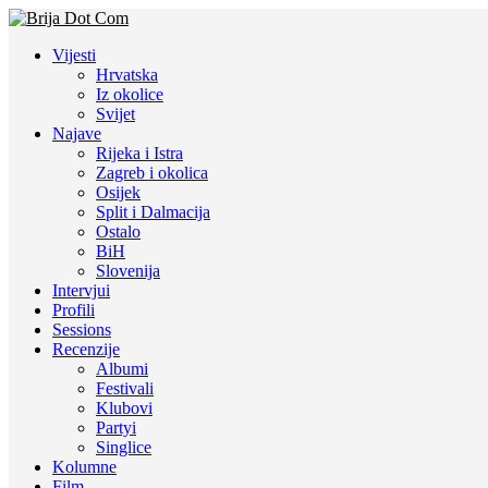
Vijesti
Hrvatska
Iz okolice
Svijet
Najave
Rijeka i Istra
Zagreb i okolica
Osijek
Split i Dalmacija
Ostalo
BiH
Slovenija
Intervjui
Profili
Sessions
Recenzije
Albumi
Festivali
Klubovi
Partyi
Singlice
Kolumne
Film