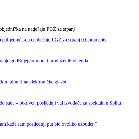
 pobjednička na natječaju PGŽ za srpanj
0 Comments
iranje godišnjeg odmora i produženih vikenda
čkim pionirima elektroničke glazbe
 sada – otkriven posljednji val izvođača za spektakl u Splitu!
nam kada sam posljednji put bio ovoliko uzbuđen”