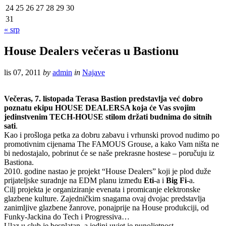
24
25
26
27
28
29
30
31
« srp
House Dealers večeras u Bastionu
lis 07, 2011
by
admin
in
Najave
Večeras, 7. listopada Terasa Bastion predstavlja već dobro
poznatu ekipu HOUSE DEALERSA koja će Vas svojim
jedinstvenim TECH-HOUSE stilom držati budnima do sitnih
sati
.
Kao i prošloga petka za dobru zabavu i vrhunski provod nudimo po
promotivnim cijenama The FAMOUS Grouse, a kako Vam ništa ne
bi nedostajalo, pobrinut će se naše prekrasne hostese – poručuju iz
Bastiona.
2010. godine nastao je projekt “House Dealers” koji je plod duže
prijateljske suradnje na EDM planu između
Eti
-a i
Big Fi
-a.
Cilj projekta je organiziranje evenata i promicanje elektronske
glazbene kulture. Zajedničkim snagama ovaj dvojac predstavlja
zanimljive glazbene žanrove, ponajprije na House produkciji, od
Funky-Jackina do Tech i Progressiva…
Ulaz u club je besplatan, a jedini uvjet je punoljetnost.