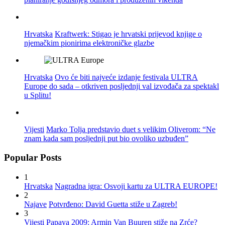
Hrvatska
Kraftwerk: Stigao je hrvatski prijevod knjige o
njemačkim pionirima elektroničke glazbe
Hrvatska
Ovo će biti najveće izdanje festivala ULTRA
Europe do sada – otkriven posljednji val izvođača za spektakl
u Splitu!
Vijesti
Marko Tolja predstavio duet s velikim Oliverom: “Ne
znam kada sam posljednji put bio ovoliko uzbuđen”
Popular Posts
1
Hrvatska
Nagradna igra: Osvoji kartu za ULTRA EUROPE!
2
Najave
Potvrđeno: David Guetta stiže u Zagreb!
3
Vijesti
Papaya 2009: Armin Van Buuren stiže na Zrće?