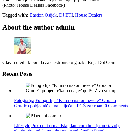
(Photo: House Dealers Facebook)
Tagged with:
Bastion Osijek
,
DJ ETI
,
House Dealers
About the author
admin
Glavni urednik portala za elektronicku glazbu Brija Dot Com.
Recent Posts
Fotografija
Fotografija “Klimno nakon nevere” Gorana
Grudića pobjednička na natječaju PGŽ za srpanj
0 Comments
Lifestyle
Pokrenut portal Blagdani.com.hr – jednostavnije
planiranje godišnjeg odmora i produženih vikenda