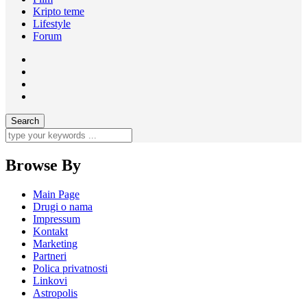
Kripto teme
Lifestyle
Forum
Browse By
Main Page
Drugi o nama
Impressum
Kontakt
Marketing
Partneri
Polica privatnosti
Linkovi
Astropolis