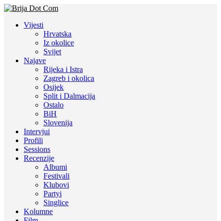
Vijesti
Hrvatska
Iz okolice
Svijet
Najave
Rijeka i Istra
Zagreb i okolica
Osijek
Split i Dalmacija
Ostalo
BiH
Slovenija
Intervjui
Profili
Sessions
Recenzije
Albumi
Festivali
Klubovi
Partyi
Singlice
Kolumne
Film