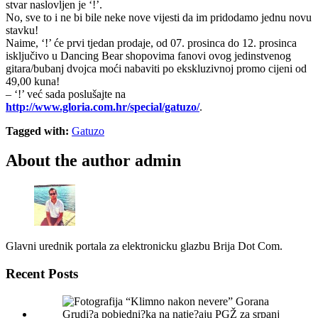
stvar naslovljen je ‘!’.
No, sve to i ne bi bile neke nove vijesti da im pridodamo jednu novu
stavku!
Naime, ‘!’ će prvi tjedan prodaje, od 07. prosinca do 12. prosinca
isključivo u Dancing Bear shopovima fanovi ovog jedinstvenog
gitara/bubanj dvojca moći nabaviti po ekskluzivnoj promo cijeni od
49,00 kuna!
– ‘!’ već sada poslušajte na
http://www.gloria.com.hr/special/gatuzo/
.
Tagged with:
Gatuzo
About the author
admin
Glavni urednik portala za elektronicku glazbu Brija Dot Com.
Recent Posts