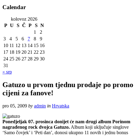
Calendar
kolovoz 2026
P
U
S
Č
P
S
N
1
2
3
4
5
6
7
8
9
10
11
12
13
14
15
16
17
18
19
20
21
22
23
24
25
26
27
28
29
30
31
« srp
Gatuzo u prvom tjednu prodaje po promo
cijeni za fanove!
pro 05, 2009
by
admin
in
Hrvatska
Ponedjeljak 07. prosinca donijet će nam drugi album Porinom
nagrađenog rock dvojca Gatuzo.
Album koji uključuje singlove
‘Samo čovjek’ i ‘Peti dan’, donosi ukupno 11 novih i jednu bonus