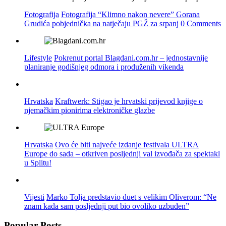
Fotografija
Fotografija “Klimno nakon nevere” Gorana
Grudića pobjednička na natječaju PGŽ za srpanj
0 Comments
Lifestyle
Pokrenut portal Blagdani.com.hr – jednostavnije
planiranje godišnjeg odmora i produženih vikenda
Hrvatska
Kraftwerk: Stigao je hrvatski prijevod knjige o
njemačkim pionirima elektroničke glazbe
Hrvatska
Ovo će biti najveće izdanje festivala ULTRA
Europe do sada – otkriven posljednji val izvođača za spektakl
u Splitu!
Vijesti
Marko Tolja predstavio duet s velikim Oliverom: “Ne
znam kada sam posljednji put bio ovoliko uzbuđen”
Popular Posts