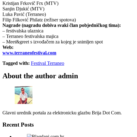
Kristijan Frkovič Frx (MTV)
Sanjin Djukić (MTV)
Luka Pavić (Terraneo)
Filip Filković Philatz (režiser spotova)
Nagrade (nagradu dobiva svaki član pobjedničkog tima):
– festivalska ulaznica
– Terraneo festivalska majica
– Meet&greet s izvođačem za kojeg je snimljen spot
Web:
www.terraneofestival.com
Tagged with:
Festival Terraneo
About the author
admin
Glavni urednik portala za elektronicku glazbu Brija Dot Com.
Recent Posts