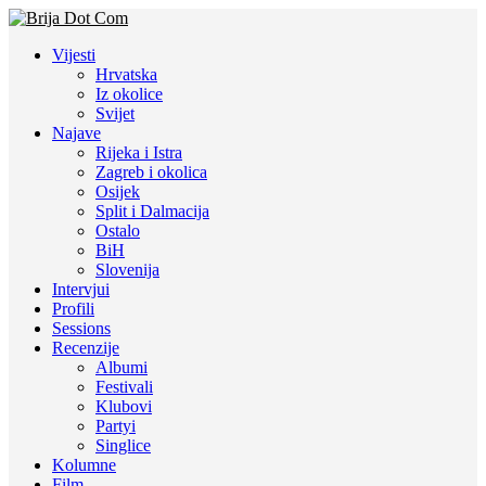
Vijesti
Hrvatska
Iz okolice
Svijet
Najave
Rijeka i Istra
Zagreb i okolica
Osijek
Split i Dalmacija
Ostalo
BiH
Slovenija
Intervjui
Profili
Sessions
Recenzije
Albumi
Festivali
Klubovi
Partyi
Singlice
Kolumne
Film