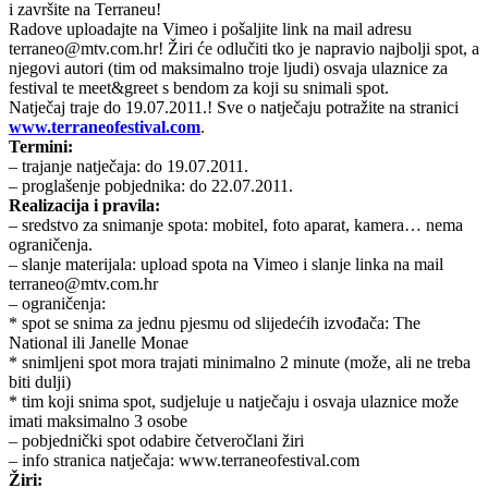
i završite na Terraneu!
Radove uploadajte na Vimeo i pošaljite link na mail adresu
terraneo@mtv.com.hr! Žiri će odlučiti tko je napravio najbolji spot, a
njegovi autori (tim od maksimalno troje ljudi) osvaja ulaznice za
festival te meet&greet s bendom za koji su snimali spot.
Natječaj traje do 19.07.2011.! Sve o natječaju potražite na stranici
www.terraneofestival.com
.
Termini:
– trajanje natječaja: do 19.07.2011.
– proglašenje pobjednika: do 22.07.2011.
Realizacija i pravila:
– sredstvo za snimanje spota: mobitel, foto aparat, kamera… nema
ograničenja.
– slanje materijala: upload spota na Vimeo i slanje linka na mail
terraneo@mtv.com.hr
– ograničenja:
* spot se snima za jednu pjesmu od slijedećih izvođača: The
National ili Janelle Monae
* snimljeni spot mora trajati minimalno 2 minute (može, ali ne treba
biti dulji)
* tim koji snima spot, sudjeluje u natječaju i osvaja ulaznice može
imati maksimalno 3 osobe
– pobjednički spot odabire četveročlani žiri
– info stranica natječaja: www.terraneofestival.com
Žiri: