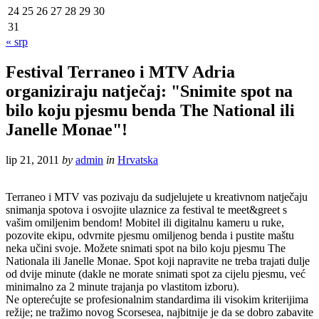
24
25
26
27
28
29
30
31
« srp
Festival Terraneo i MTV Adria
organiziraju natječaj: "Snimite spot na
bilo koju pjesmu benda The National ili
Janelle Monae"!
lip 21, 2011
by
admin
in
Hrvatska
Terraneo i MTV vas pozivaju da sudjelujete u kreativnom natječaju
snimanja spotova i osvojite ulaznice za festival te meet&greet s
vašim omiljenim bendom! Mobitel ili digitalnu kameru u ruke,
pozovite ekipu, odvrnite pjesmu omiljenog benda i pustite maštu
neka učini svoje. Možete snimati spot na bilo koju pjesmu The
Nationala ili Janelle Monae. Spot koji napravite ne treba trajati dulje
od dvije minute (dakle ne morate snimati spot za cijelu pjesmu, već
minimalno za 2 minute trajanja po vlastitom izboru).
Ne opterećujte se profesionalnim standardima ili visokim kriterijima
režije; ne tražimo novog Scorsesea, najbitnije je da se dobro zabavite