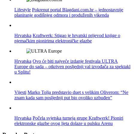
Lifestyle
Pokrenut portal Blagdani.com.hr – jednostavnije
planiranje godišnjeg odmora i produženih vikenda
Hrvatska
Kraftwerk: Stigao je hrvatski prijevod knjige o
njemačkim pionirima elektroničke glazbe
Hrvatska
Ovo će biti najveće izdanje festivala ULTRA
Europe do sada – otkriven posljednji val izvođača za spektakl
u Splitu!
Vijesti
Marko Tolja predstavio duet s velikim Oliverom: “Ne
znam kada sam posljednji put bio ovoliko uzbuđen”
Hrvatska
Počela svjetska turneja grupe Kraftwerk! Pioniri
elektronske glazbe ovog ljeta dolaze u pulsku Arenu