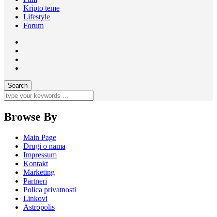
Kripto teme
Lifestyle
Forum
Browse By
Main Page
Drugi o nama
Impressum
Kontakt
Marketing
Partneri
Polica privatnosti
Linkovi
Astropolis