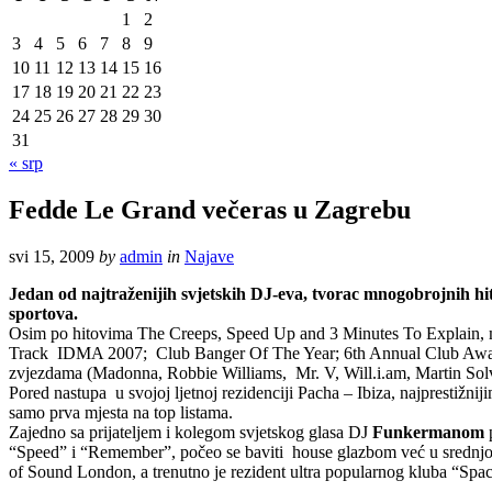
1
2
3
4
5
6
7
8
9
10
11
12
13
14
15
16
17
18
19
20
21
22
23
24
25
26
27
28
29
30
31
« srp
Fedde Le Grand večeras u Zagrebu
svi 15, 2009
by
admin
in
Najave
Jedan od najtraženijih svjetskih DJ-eva, tvorac mnogobrojnih hi
sportova.
Osim po hitovima The Creeps, Speed Up and 3 Minutes To Explain, m
Track IDMA 2007; Club Banger Of The Year; 6th Annual Club Award
zvjezdama (Madonna, Robbie Williams, Mr. V, Will.i.am, Martin Sol
Pored nastupa u svojoj ljetnoj rezidenciji Pacha – Ibiza, najprestižnij
samo prva mjesta na top listama.
Zajedno sa prijateljem i kolegom svjetskog glasa DJ
Funkermanom
p
“Speed” i “Remember”, počeo se baviti house glazbom već u srednjoj
of Sound London, a trenutno je rezident ultra popularnog kluba “Space