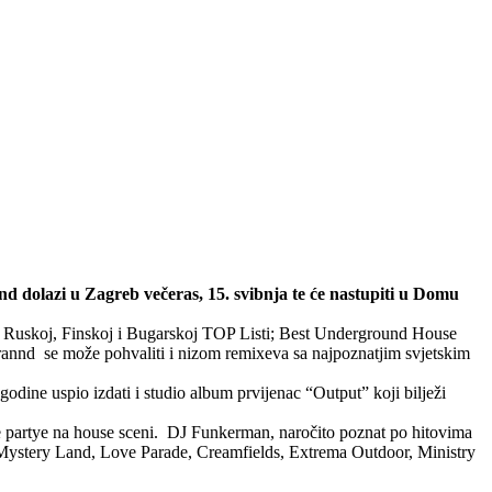
d dolazi u Zagreb večeras, 15. svibnja te će nastupiti u Domu
, Ruskoj, Finskoj i Bugarskoj TOP Listi; Best Underground House
d se može pohvaliti i nizom remixeva sa najpoznatjim svjetskim
godine uspio izdati i studio album prvijenac “Output” koji bilježi
e partye na house sceni. DJ Funkerman, naročito poznat po hitovima
 Mystery Land, Love Parade, Creamfields, Extrema Outdoor, Ministry