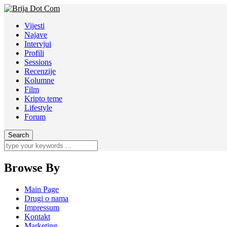
Vijesti
Najave
Intervjui
Profili
Sessions
Recenzije
Kolumne
Film
Kripto teme
Lifestyle
Forum
Browse By
Main Page
Drugi o nama
Impressum
Kontakt
Marketing