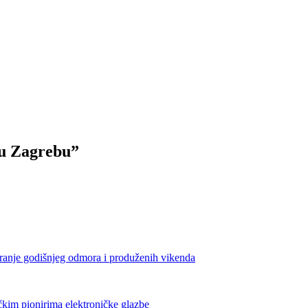
 u Zagrebu”
iranje godišnjeg odmora i produženih vikenda
čkim pionirima elektroničke glazbe