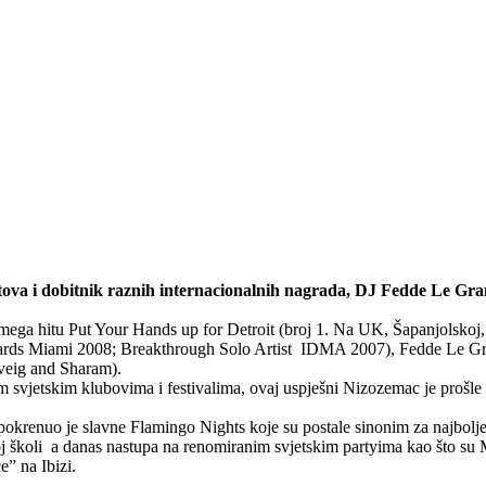
tova i dobitnik raznih internacionalnih nagrada, DJ Fedde Le Gran
ega hitu Put Your Hands up for Detroit (broj 1. Na UK, Šapanjolskoj
s Miami 2008; Breakthrough Solo Artist IDMA 2007), Fedde Le Grann
veig and Sharam).
im svjetskim klubovima i festivalima, ovaj uspješni Nizozemac je prošle 
okrenuo je slavne Flamingo Nights koje su postale sinonim za najbolj
 školi a danas nastupa na renomiranim svjetskim partyima kao što su
” na Ibizi.