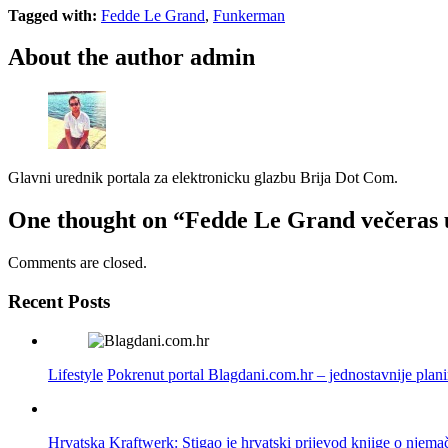
Tagged with:
Fedde Le Grand
,
Funkerman
About the author
admin
Glavni urednik portala za elektronicku glazbu Brija Dot Com.
One thought on
“Fedde Le Grand večeras
Comments are closed.
Recent Posts
Lifestyle
Pokrenut portal Blagdani.com.hr – jednostavnije plan
Hrvatska
Kraftwerk: Stigao je hrvatski prijevod knjige o njema