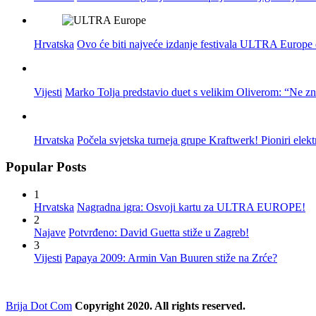
Hrvatska
Ovo će biti najveće izdanje festivala ULTRA Europe do
Vijesti
Marko Tolja predstavio duet s velikim Oliverom: “Ne z
Hrvatska
Počela svjetska turneja grupe Kraftwerk! Pioniri elek
Popular Posts
1
Hrvatska
Nagradna igra: Osvoji kartu za ULTRA EUROPE!
2
Najave
Potvrđeno: David Guetta stiže u Zagreb!
3
Vijesti
Papaya 2009: Armin Van Buuren stiže na Zrće?
Brija Dot Com
Copyright 2020. All rights reserved.