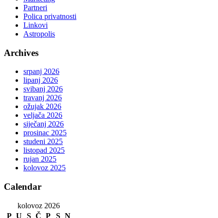
Partneri
Polica privatnosti
Linkovi
Astropolis
Archives
srpanj 2026
lipanj 2026
svibanj 2026
travanj 2026
ožujak 2026
veljača 2026
siječanj 2026
prosinac 2025
studeni 2025
listopad 2025
rujan 2025
kolovoz 2025
Calendar
kolovoz 2026
P
U
S
Č
P
S
N