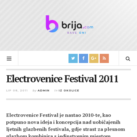
Electrovenice Festival 2011
LIP 08, 2011
by
ADMIN
in
IZ OKOLICE
Electrovenice Festival je nastao 2010-te, kao
potpuno nova ideja i koncepcija nad uobičajenih
ljetnih glazbenih festivala, gdje strast za plesnom
glazbom kombinira s jedinstvenim mjestom,