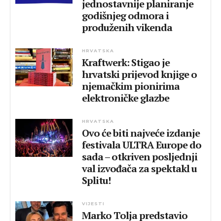
jednostavnije planiranje
godišnjeg odmora i
produženih vikenda
HRVATSKA
Kraftwerk: Stigao je
hrvatski prijevod knjige o
njemačkim pionirima
elektroničke glazbe
HRVATSKA
Ovo će biti najveće izdanje
festivala ULTRA Europe do
sada – otkriven posljednji
val izvođača za spektakl u
Splitu!
VIJESTI
Marko Tolja predstavio