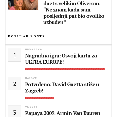
duet s velikim Oliverom:
“Ne znam kada sam
posljednji put bio ovoliko
uzbuđen”
POPULAR POSTS
HRVATSKA
1
Nagradna igra: Osvoji kartu za
ULTRA EUROPE!
NAJAVE
2
Potvrđeno: David Guetta stiže u
Zagreb!
VIJESTI
3
Papaya 2009: Armin Van Buuren