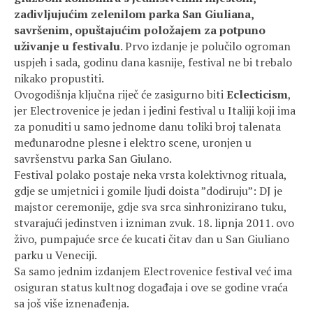
zadivljujućim zelenilom parka San Giuliana,
savršenim, opuštajućim položajem za potpuno
uživanje u festivalu
. Prvo izdanje je polučilo ogroman
uspjeh i sada, godinu dana kasnije, festival ne bi trebalo
nikako propustiti.
Ovogodišnja ključna riječ će zasigurno biti
Eclecticism
,
jer Electrovenice je jedan i jedini festival u Italiji koji ima
za ponuditi u samo jednome danu toliki broj talenata
međunarodne plesne i elektro scene, uronjen u
savršenstvu parka San Giulano.
Festival polako postaje neka vrsta kolektivnog rituala,
gdje se umjetnici i gomile ljudi doista ”dodiruju”: DJ je
majstor ceremonije, gdje sva srca sinhronizirano tuku,
stvarajući jedinstven i izniman zvuk. 18. lipnja 2011. ovo
živo, pumpajuće srce će kucati čitav dan u San Giuliano
parku u Veneciji.
Sa samo jednim izdanjem Electrovenice festival već ima
osiguran status kultnog događaja i ove se godine vraća
sa još više iznenađenja.