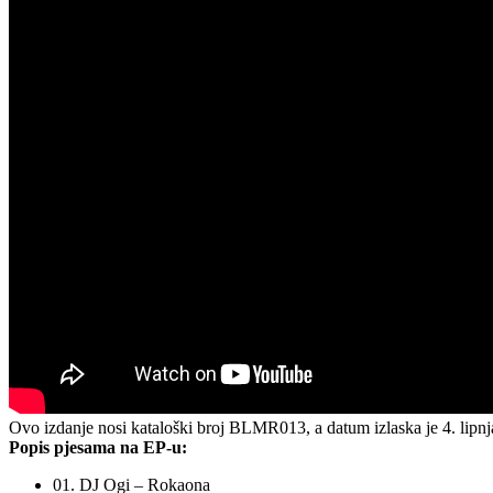
Ovo izdanje nosi kataloški broj BLMR013, a datum izlaska je 4. lipnj
Popis pjesama na EP-u:
01. DJ Ogi – Rokaona