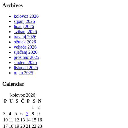
Archives
kolovoz 2026
srpanj 2026
lipanj 2026
svibanj 2026
travanj 2026
ožujak 2026
veljača 2026
siječanj 2026
prosinac 2025
studeni 2025
listopad 2025
rujan 2025
Calendar
kolovoz 2026
P
U
S
Č
P
S
N
1
2
3
4
5
6
7
8
9
10
11
12
13
14
15
16
17
18
19
20
21
22
23