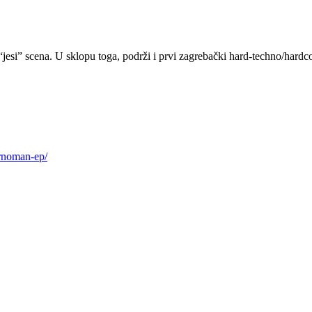
 “jesi” scena. U sklopu toga, podrži i prvi zagrebački hard-techno/hard
ornoman-ep/