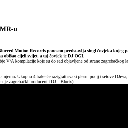
 BMR-u
 Blurred Motion Records ponosno predstavlja singl čovjeka kojeg
obišao cijeli svijet, a taj čovjek je DJ OGI
.
a obje V/A kompilacije koje su do sad objavljene od strane zagrebačkog l
a njemu. Ukupno 4 trake će razigrati svaki plesni podij i setove DJeva
suje zagrebački producent i DJ – Blurix).