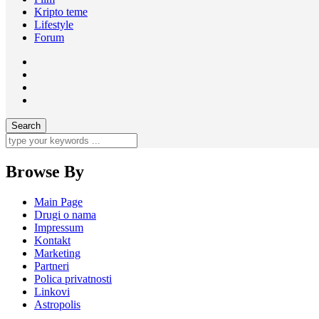
Kripto teme
Lifestyle
Forum
Browse By
Main Page
Drugi o nama
Impressum
Kontakt
Marketing
Partneri
Polica privatnosti
Linkovi
Astropolis