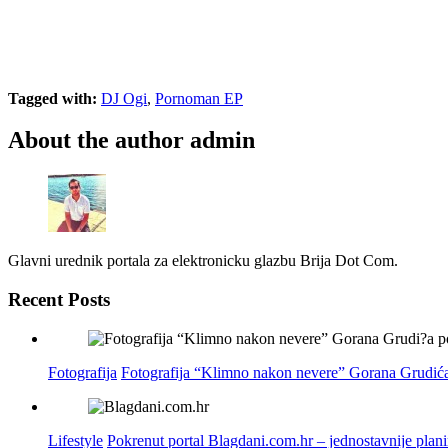
Tagged with:
DJ Ogi
,
Pornoman EP
About the author
admin
Glavni urednik portala za elektronicku glazbu Brija Dot Com.
Recent Posts
Fotografija
Fotografija “Klimno nakon nevere” Gorana Grudića
Lifestyle
Pokrenut portal Blagdani.com.hr – jednostavnije plan