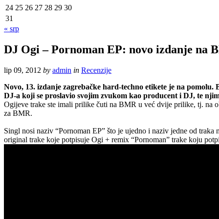
24
25
26
27
28
29
30
31
« srp
DJ Ogi – Pornoman EP: novo izdanje na
lip 09, 2012
by
admin
in
Recenzije
Novo, 13. izdanje zagrebačke hard-techno etikete je na pomolu.
DJ-a koji se proslavio svojim zvukom kao producent i DJ, te njima 
Ogijeve trake ste imali prilike čuti na BMR u već dvije prilike, tj. n
za BMR.
Singl nosi naziv “Pornoman EP” što je ujedno i naziv jedne od traka n
original trake koje potpisuje Ogi + remix “Pornoman” trake koju potpi