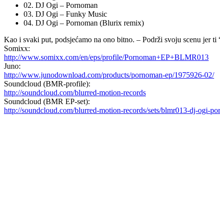
02. DJ Ogi – Pornoman
03. DJ Ogi – Funky Music
04. DJ Ogi – Pornoman (Blurix remix)
Kao i svaki put, podsjećamo na ono bitno. – Podrži svoju scenu jer ti
Somixx:
http://www.somixx.com/en/eps/profile/Pornoman+EP+BLMR013
Juno:
http://www.junodownload.com/products/pornoman-ep/1975926-02/
Soundcloud (BMR-profile):
http://soundcloud.com/blurred-motion-records
Soundcloud (BMR EP-set):
http://soundcloud.com/blurred-motion-records/sets/blmr013-dj-ogi-p