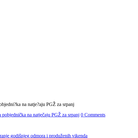
 pobjednička na natječaju PGŽ za srpanj
0 Comments
iranje godišnjeg odmora i produženih vikenda