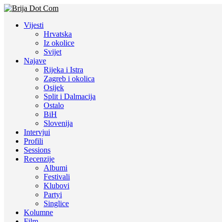
Vijesti
Hrvatska
Iz okolice
Svijet
Najave
Rijeka i Istra
Zagreb i okolica
Osijek
Split i Dalmacija
Ostalo
BiH
Slovenija
Intervjui
Profili
Sessions
Recenzije
Albumi
Festivali
Klubovi
Partyi
Singlice
Kolumne
Film