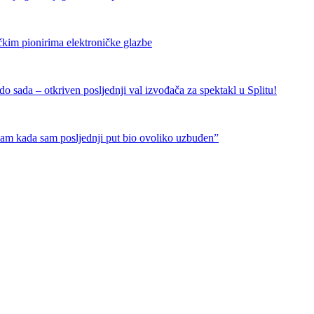
čkim pionirima elektroničke glazbe
 sada – otkriven posljednji val izvođača za spektakl u Splitu!
nam kada sam posljednji put bio ovoliko uzbuđen”