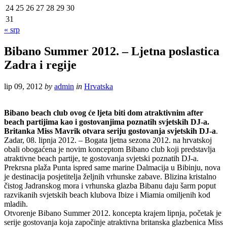
24
25
26
27
28
29
30
31
« srp
Bibano Summer 2012. – Ljetna poslastica
Zadra i regije
lip 09, 2012
by
admin
in
Hrvatska
Bibano beach club ovog će ljeta biti dom atraktivnim after
beach partijima kao i gostovanjima poznatih svjetskih DJ-a.
Britanka Miss Mavrik otvara seriju gostovanja svjetskih DJ-a
.
Zadar, 08. lipnja 2012. – Bogata ljetna sezona 2012. na hrvatskoj
obali obogaćena je novim konceptom Bibano club koji predstavlja
atraktivne beach partije, te gostovanja svjetski poznatih DJ-a.
Prekrsna plaža Punta ispred same marine Dalmacija u Bibinju, nova
je destinacija posjetitelja željnih vrhunske zabave. Blizina kristalno
čistog Jadranskog mora i vrhunska glazba Bibanu daju šarm poput
razvikanih svjetskih beach klubova Ibize i Miamia omiljenih kod
mladih.
Otvorenje Bibano Summer 2012. koncepta krajem lipnja, početak je
serije gostovanja koja započinje atraktivna britanska glazbenica Miss