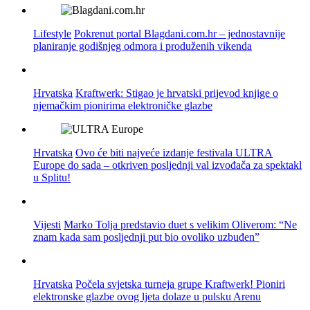
Lifestyle
Pokrenut portal Blagdani.com.hr – jednostavnije
planiranje godišnjeg odmora i produženih vikenda
Hrvatska
Kraftwerk: Stigao je hrvatski prijevod knjige o
njemačkim pionirima elektroničke glazbe
Hrvatska
Ovo će biti najveće izdanje festivala ULTRA
Europe do sada – otkriven posljednji val izvođača za spektakl
u Splitu!
Vijesti
Marko Tolja predstavio duet s velikim Oliverom: “Ne
znam kada sam posljednji put bio ovoliko uzbuđen”
Hrvatska
Počela svjetska turneja grupe Kraftwerk! Pioniri
elektronske glazbe ovog ljeta dolaze u pulsku Arenu