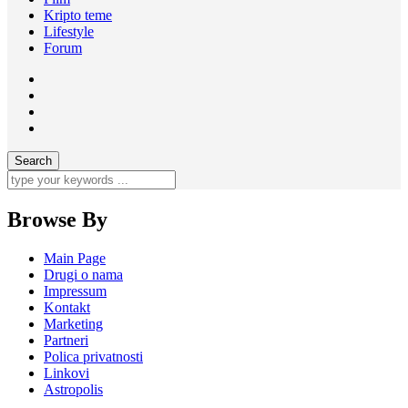
Kripto teme
Lifestyle
Forum
Browse By
Main Page
Drugi o nama
Impressum
Kontakt
Marketing
Partneri
Polica privatnosti
Linkovi
Astropolis