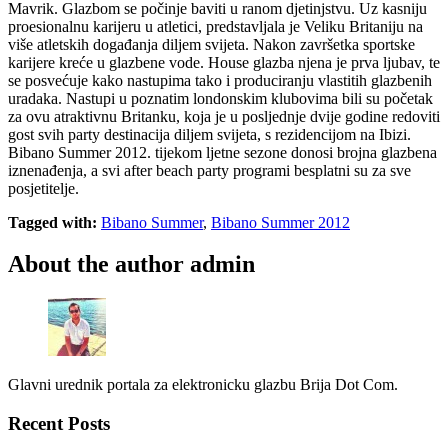
Mavrik. Glazbom se počinje baviti u ranom djetinjstvu. Uz kasniju
proesionalnu karijeru u atletici, predstavljala je Veliku Britaniju na
više atletskih događanja diljem svijeta. Nakon završetka sportske
karijere kreće u glazbene vode. House glazba njena je prva ljubav, te
se posvećuje kako nastupima tako i produciranju vlastitih glazbenih
uradaka. Nastupi u poznatim londonskim klubovima bili su početak
za ovu atraktivnu Britanku, koja je u posljednje dvije godine redoviti
gost svih party destinacija diljem svijeta, s rezidencijom na Ibizi.
Bibano Summer 2012. tijekom ljetne sezone donosi brojna glazbena
iznenađenja, a svi after beach party programi besplatni su za sve
posjetitelje.
Tagged with:
Bibano Summer
,
Bibano Summer 2012
About the author
admin
Glavni urednik portala za elektronicku glazbu Brija Dot Com.
Recent Posts