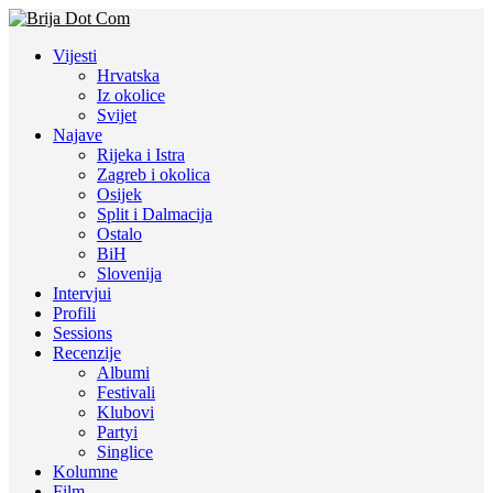
Vijesti
Hrvatska
Iz okolice
Svijet
Najave
Rijeka i Istra
Zagreb i okolica
Osijek
Split i Dalmacija
Ostalo
BiH
Slovenija
Intervjui
Profili
Sessions
Recenzije
Albumi
Festivali
Klubovi
Partyi
Singlice
Kolumne
Film