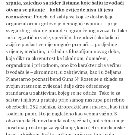
srpnja, zajedno sa rider listama koje šalju izvođači
otvara se pitanje – koliko zvijezde nisu ili jesu
razmažene
. Poneki od zahtjeva koji se dostavljaju
organizatorima gotovo je nemoguće ispuniti – prije
svega zbog lokalne ponude i ograničenog uvoza, te tako
neke egzotično voće, specifični brendovi čokoladica i
azijske poslastice nije moguće pronaći. U posljednje
vrijeme, međutim, u skladu s filozofijom novog doba,
koja diktira okrenutost ka lokalnom, domaćem,
organskom i prirodnom, ono što karakterizira većinu
izvođača je – skromnost, u zahtjevima, kao i u željama.
Planetarno poznati bend Guns N’ Roses se u skladu sa
svojim statusom zvijezda i dalje drže određenog
standarda u zahtjevima kojeg se ne odriču. Tako je za
sastav i njihovu pratnju prije samog nastupa potrebno
obezbediti 252 ručnika, kiropraktičara i masera, kao i fini
toaletni papir, što je naglašeno kao veoma važno. S
obzirom da članovi benda vole vježbati, potrebna im je i
posebna prostorija za vježbanje, kao i četiri medicinske
boce sa kisikom. Pošto se Gunsi prije nastupa vole