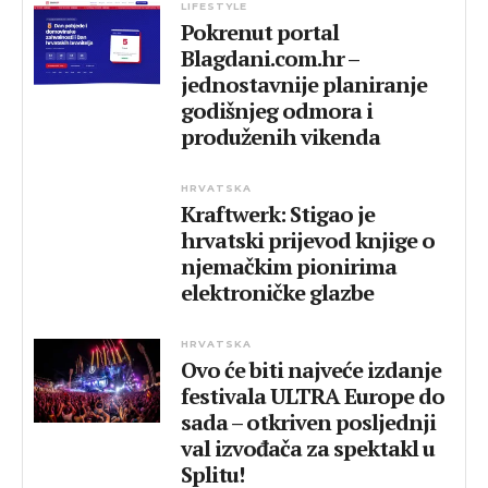
LIFESTYLE
Pokrenut portal
Blagdani.com.hr –
jednostavnije planiranje
godišnjeg odmora i
produženih vikenda
HRVATSKA
Kraftwerk: Stigao je
hrvatski prijevod knjige o
njemačkim pionirima
elektroničke glazbe
HRVATSKA
Ovo će biti najveće izdanje
festivala ULTRA Europe do
sada – otkriven posljednji
val izvođača za spektakl u
Splitu!