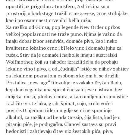
opustiti uz prigodnu atmosferu, Axl i ekipa su u
prostoriji u backstage tražili crne zavese, crne stolnjake,
kao i po osamnaest crvenih i belih ruža.
Za razliku od GUnsa, pop legende New Order uprkos
velikoj popularnosti ne traže puno. Njima je važno da
imaju dobar izbor sendviča, domaće pivo, kao i neko
kvalitetno lokalno crno i bIJelo vino i domaću juhu za
ručak. Stav da je domaće i najbolje imaju i australski
Wolfmother, koji su također izrazili želju da probaju
lokalno vino i pivo, a od „čudnijih“ ističe se njihov zahtjev
za lokalnom poznatom osobom s kojom bi se družili.
Pristalica „new-age“ filozofije je svakako Erykah Badu,
koja kao veganka ima specifične zahtjeve u ishrani bez
mlijeka, mesa, plodova mora, a kao omiljenu hranu ističe
različite vrste luka, grah, špinat, soju, zrelo voće i
povrće. U njenom rideru nigdje se ni ne spominje
alkohol, za razliku od benda Gossip, čija lista, kad je u
pitanju piće, je podugačka. Članovi sastava su pravi
hedonisti i zahtjevaju čitav niz žestokih pića, piva,