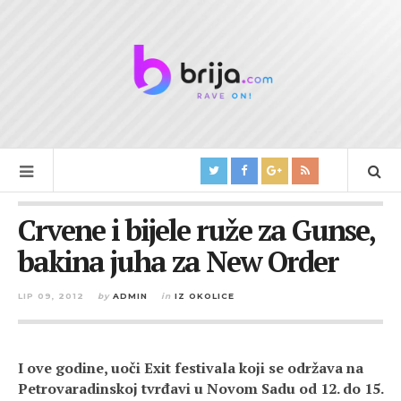
Crvene i bijele ruže za Gunse,
bakina juha za New Order
LIP 09, 2012
by
ADMIN
in
IZ OKOLICE
I ove godine, uoči Exit festivala koji se održava na
Petrovaradinskoj tvrđavi u Novom Sadu od 12. do 15.