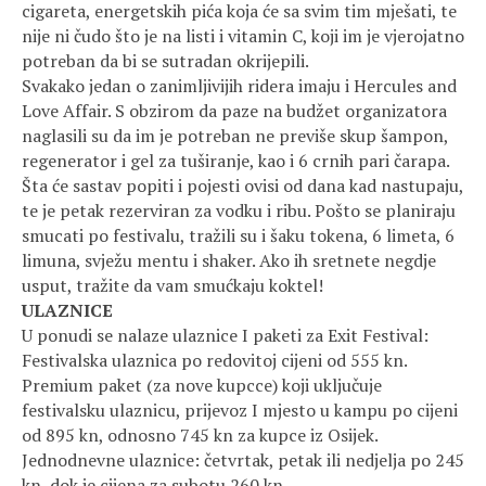
cigareta, energetskih pića koja će sa svim tim mješati, te
nije ni čudo što je na listi i vitamin C, koji im je vjerojatno
potreban da bi se sutradan okrijepili.
Svakako jedan o zanimljivijih ridera imaju i Hercules and
Love Affair. S obzirom da paze na budžet organizatora
naglasili su da im je potreban ne previše skup šampon,
regenerator i gel za tuširanje, kao i 6 crnih pari čarapa.
Šta će sastav popiti i pojesti ovisi od dana kad nastupaju,
te je petak rezerviran za vodku i ribu. Pošto se planiraju
smucati po festivalu, tražili su i šaku tokena, 6 limeta, 6
limuna, svježu mentu i shaker. Ako ih sretnete negdje
usput, tražite da vam smućkaju koktel!
ULAZNICE
U ponudi se nalaze ulaznice I paketi za Exit Festival:
Festivalska ulaznica po redovitoj cijeni od 555 kn.
Premium paket (za nove kupcce) koji uključuje
festivalsku ulaznicu, prijevoz I mjesto u kampu po cijeni
od 895 kn, odnosno 745 kn za kupce iz Osijek.
Jednodnevne ulaznice: četvrtak, petak ili nedjelja po 245
kn, dok je cijena za subotu 260 kn.