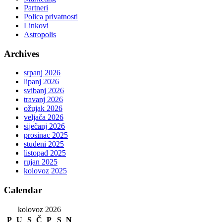
Partneri
Polica privatnosti
Linkovi
Astropolis
Archives
srpanj 2026
lipanj 2026
svibanj 2026
travanj 2026
ožujak 2026
veljača 2026
siječanj 2026
prosinac 2025
studeni 2025
listopad 2025
rujan 2025
kolovoz 2025
Calendar
kolovoz 2026
P
U
S
Č
P
S
N