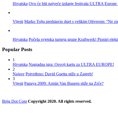
Hrvatska
Ovo će biti najveće izdanje festivala ULTRA Europe do
Vijesti
Marko Tolja predstavio duet s velikim Oliverom: “Ne z
Hrvatska
Počela svjetska turneja grupe Kraftwerk! Pioniri elek
Popular Posts
1
Hrvatska
Nagradna igra: Osvoji kartu za ULTRA EUROPE!
2
Najave
Potvrđeno: David Guetta stiže u Zagreb!
3
Vijesti
Papaya 2009: Armin Van Buuren stiže na Zrće?
Brija Dot Com
Copyright 2020. All rights reserved.