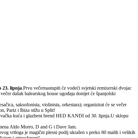
 23. lipnja
.Prvu večernastupiti će vodeći svjetski remixerski dvojac
večer dašak balearskog house ugođaja donijet će španjolski
čica, saksofonista, violinista, orkestara); organizirat će se večer
 Pariz i Ibiza stižu u Split!
davačka kuća i glazbeni brend HED KANDI od 30. lipnja.U sklopu
 imena Aldo Morro, D and G i Dave Jam.
vog vrtloga je magični plesni podij ukrašen s preko 80 malih i velikih
ljajem i atmosferom“.