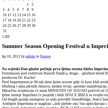
1
2
3
4
5
6
7
8
9
10
11
12
13
14
15
16
17
18
19
20
21
22
23
24
25
26
27
28
29
30
31
« srp
Summer Season Opening Festival u Impe
lip 10, 2012
by
admin
in
Najave
Na svjetski Dan glazbe počinje prva ljetna sezona kluba Imperium 
Freemasons pod vodstvom Russell Small-a, drugu – glazbeni brend MTV
producent Dr. Kucho!
Pred Imperiumom je 90-tak dana ljetne sezone gdje će kroz klub prodefil
trbušnog i salsa plesnih ritmova, modne revije, sportske manifestacije
Mjesečnu rezidenciju će imati MINISTRY OF SOUND počevši od 29. li
ljetne turneje Imperium će posjetiti i klub SPACE IBIZA sa svojim re
Od drugih gostiju nastupesu za sada potvrdili StoneBridge, Jean-Cl
Ambijent Imperiuma je magičan: „dok plešete oko Vas uplovljavaju i is
disko kugli, zvjezdano nebo, laserska, RGB i LED rasvjeta te ljetna 