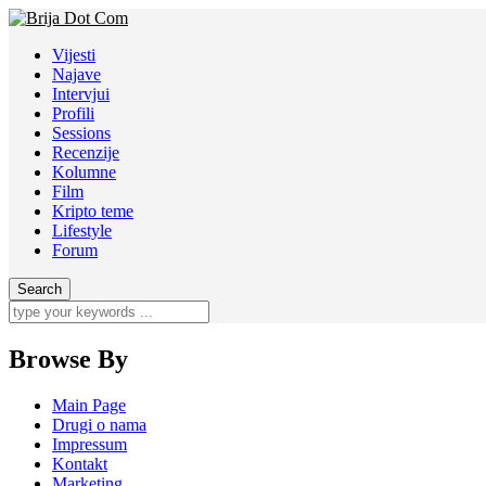
Vijesti
Najave
Intervjui
Profili
Sessions
Recenzije
Kolumne
Film
Kripto teme
Lifestyle
Forum
Browse By
Main Page
Drugi o nama
Impressum
Kontakt
Marketing