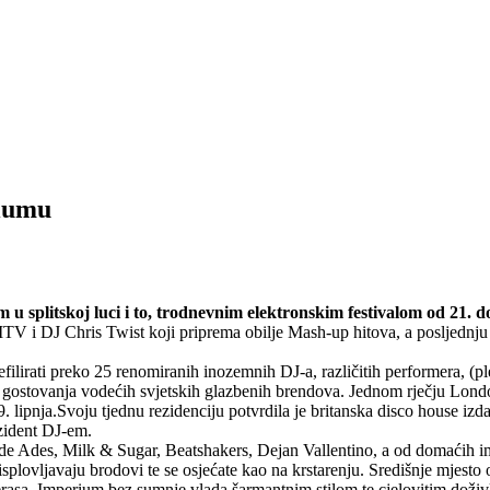
riumu
u splitskoj luci i to, trodnevnim elektronskim festivalom od 21. do
 i DJ Chris Twist koji priprema obilje Mash-up hitova, a posljednju 
irati preko 25 renomiranih inozemnih DJ-a, različitih performera, (plesa
, gostovanja vodećih svjetskih glazbenih brendova. Jednom rječju London,
pnja.Svoju tjednu rezidenciju potvrdila je britanska disco house iz
zident DJ-em.
aude Ades, Milk & Sugar, Beatshakers, Dejan Vallentino, a od domaćih
plovljavaju brodovi te se osjećate kao na krstarenju. Središnje mjesto o
terasa. Imperium bez sumnje vlada šarmantnim stilom te cjelovitim doživ